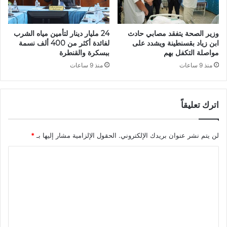
ا
و
ل
ي
ا
ا
وزير الصحة يتفقد مصابي حادث
24 مليار دينار لتأمين مياه الشرب
ح
ل
ابن زياد بقسنطينة ويشدد على
لفائدة أكثر من 400 ألف نسمة
د
ح
مواصلة التكفل بهم
ببسكرة والقنطرة
ا
ق
منذ 9 ساعات
منذ 9 ساعات
ل
و
ق
ق
ا
اترك تعليقاً
د
م
لن يتم نشر عنوان بريدك الإلكتروني.
الحقول الإلزامية مشار إليها بـ
*
ا
ل
ت
ع
ل