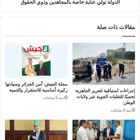
ا
ي
الدولة تولي عناية خاصة بالمجاهدين وذوي الحقوق
ي
ع
ا
ن
ت
ا
مقالات ذات صلة
ب
ي
ج
ة
ن
خ
و
ا
ب
ص
ا
ة
ل
ب
ب
ا
ل
ل
مجلة الجيش: أمن الجزائر وسيادتها
ا
م
ركيزة أساسية للاستقرار والتنمية
إجراءات استباقية لتعزيز الجاهزية
د
ج
تحسبًا للتقلبات الجوية عبر ولايات
منذ 9 ساعات
ا
ا
الوطن
ل
ه
منذ 9 ساعات
ى
د
غ
ي
ا
ن
ي
و
ة
ذ