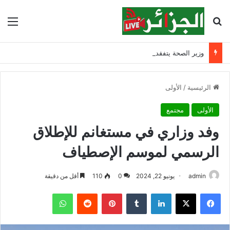
بحث عن
الق
وزير الصحة يتفقد مصابي حادث ابن زياد بقسنطينة ويشدد على مواصلة التكفل بهم
الرئيسية
/
الأولى
الأولى
مجتمع
وفد وزاري في مستغانم للإطلاق
الرسمي لموسم الإصطياف
admin
يونيو 22, 2024
0
110
أقل من دقيقة
فيسبوك
‫X
لينكدإن
‏Tumblr
بينتيريست
‏Reddit
واتساب