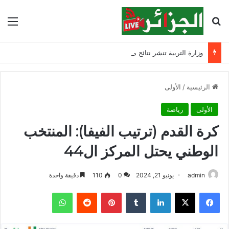
بحث عن
الق
وزارة التربية تنشر نتائج مسابقة توظيف الأساتذة لسنة 2025
الرئيسية
/
الأولى
الأولى
رياضة
كرة القدم (ترتيب الفيفا): المنتخب
الوطني يحتل المركز ال44
admin
يونيو 21, 2024
0
110
دقيقة واحدة
فيسبوك
‫X
لينكدإن
‏Tumblr
بينتيريست
‏Reddit
واتساب