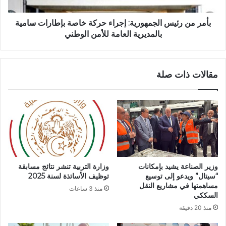
إ
ئ
ط
ي
ل
س
بأمر من رئيس الجمهورية: إجراء حركة خاصة بإطارات سامية
ا
ا
بالمديرية العامة للأمن الوطني
ق
ل
م
ج
ب
م
مقالات ذات صلة
ا
ه
د
و
ر
ر
ة
ي
"
ة
ه
:
ي
إ
ا
ج
ش
ر
وزير الصناعة يشيد بإمكانات
وزارة التربية تنشر نتائج مسابقة
ب
ا
“سيتال” ويدعو إلى توسيع
توظيف الأساتذة لسنة 2025
ا
ء
مساهمتها في مشاريع النقل
منذ 3 ساعات
ب
ح
السككي
"
ر
منذ 20 دقيقة
ل
ك
ل
ة