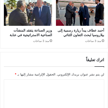
ت
خ
ش
ا
ج
ص
ي
ة
ع
ب
ع
إ
أحمد عطاف يبدأ زيارة رسمية إلى
وزير الصناعة يتفقد المنشآت
ل
ط
بيلاروسيا لبحث التعاون الثنائي
الصناعية الاستراتيجية في عنابة
ى
ا
منذ 3 ساعات
منذ 3 ساعات
ا
ر
ل
ا
ت
ت
س
اترك تعليقاً
س
ج
ا
ي
م
لن يتم نشر عنوان بريدك الإلكتروني.
الحقول الإلزامية مشار إليها بـ
*
ل
ي
ف
ة
ا
ي
ب
ا
ا
ل
ل
ل
ت
ق
م
ع
و
د