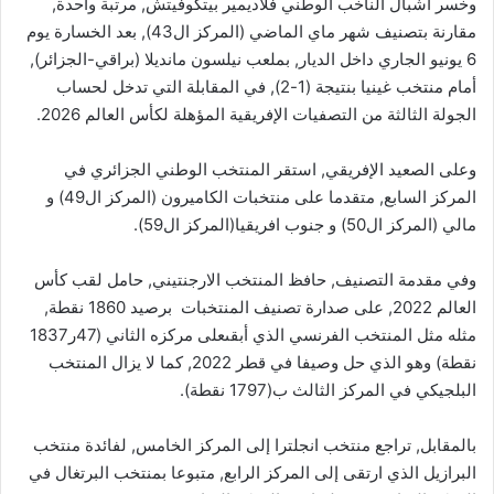
وخسر أشبال الناخب الوطني فلاديمير بيتكوفيتش, مرتبة واحدة,
مقارنة بتصنيف شهر ماي الماضي (المركز ال43), بعد الخسارة يوم
6 يونيو الجاري داخل الديار, بملعب نيلسون مانديلا (براقي-الجزائر),
أمام منتخب غينيا بنتيجة (1-2), في المقابلة التي تدخل لحساب
الجولة الثالثة من التصفيات الإفريقية المؤهلة لكأس العالم 2026.
وعلى الصعيد الإفريقي, استقر المنتخب الوطني الجزائري في
المركز السابع, متقدما على منتخبات الكاميرون (المركز ال49) و
مالي (المركز ال50) و جنوب افريقيا(المركز ال59).
وفي مقدمة التصنيف, حافظ المنتخب الارجنتيني, حامل لقب كأس
العالم 2022, على صدارة تصنيف المنتخبات برصيد 1860 نقطة,
مثله مثل المنتخب الفرنسي الذي أبقىعلى مركزه الثاني (47ر1837
نقطة) وهو الذي حل وصيفا في قطر 2022, كما لا يزال المنتخب
البلجيكي في المركز الثالث ب(1797 نقطة).
بالمقابل, تراجع منتخب انجلترا إلى المركز الخامس, لفائدة منتخب
البرازيل الذي ارتقى إلى المركز الرابع, متبوعا بمنتخب البرتغال في