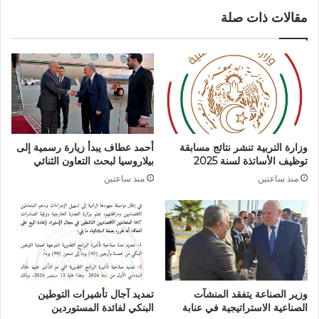
ح
ي
مقالات ذات صلة
ي
ل
ي
م
ن
ن
ظ
ت
م
د
ب
ى
ع
ا
ن
ل
ا
ش
وزارة التربية تنشر نتائج مسابقة
أحمد عطاف يبدأ زيارة رسمية إلى
ب
ر
توظيف الأساتذة لسنة 2025
بيلاروسيا لبحث التعاون الثنائي
ة
ا
منذ ساعتين
منذ ساعتين
ن
ك
د
ة
و
ا
ة
ل
ح
إ
و
ف
ل
ر
ا
ي
وزير الصناعة يتفقد المنشآت
تمديد آجال تأشيرات التوطين
ل
ق
الصناعية الاستراتيجية في عنابة
البنكي لفائدة المستوردين
ا
ي