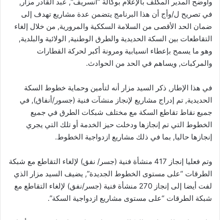
وأوضح المدير المكلف بالإعلام بوكالة “أنسريف”, عبد القادر مزار,
في تصريح ل/وأج أن هذا البرنامج يتضمن عدة مشاريع تهدف إلى
ضمان الحد الأقصى من السلامة السككية والمرورية, من خلال إلغاء
التقاطعات بين السكة الحديدية والطرق الوطنية, الولائية والبلدية,
وهو ما يسمح بإعطاء انسيابية ومرونة أكبر لحركة القطارات
والمركبات, ويساهم في الحد من الحوادث.
في هذا الإطار, ذكر السيد مزار أنه لتأمين وحماية خطوط السكة
الحديدية, تم إدراج مشاريع لإنجاز منشآت فنية (جسور/أنفاق), في
جميع نقاط تقاطع السكة مع مختلف شبكات الطرق في جميع
الخطوط التي تم إنجازها ودخلت حيز الخدمة أو تلك التي يجري
إنجازها حاليا, بما في ذلك مشاريع ازدواجية الخطوط.
وتم فعليا إنجاز 417 منشأة فنية (جسر/ نفق) لإلغاء التقاطع مع شبكة
الطرقات “على مستوى الخطوط الجديدة”, يضيف السيد مزار الذي
لفت أيضا إلى إنجاز 270 منشأة فنية (جسر/نفق) لإلغاء التقاطع مع
شبكة الطرقات “على مستوى مشاريع ازدواجية السكة”.