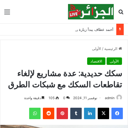
بحث عن
الق
أحمد عطاف يبدأ زيارة رسمية إلى بيلاروسيا لبحث التعاون الثنائي
الرئيسية
/
الأولى
الأولى
الاقتصاد
سكك حديدية: عدة مشاريع لإلغاء
تقاطعات السكك مع شبكات الطرق
admin
نوفمبر 11, 2024
0
105
دقيقة واحدة
فيسبوك
‫X
لينكدإن
‏Tumblr
بينتيريست
‏Reddit
واتساب