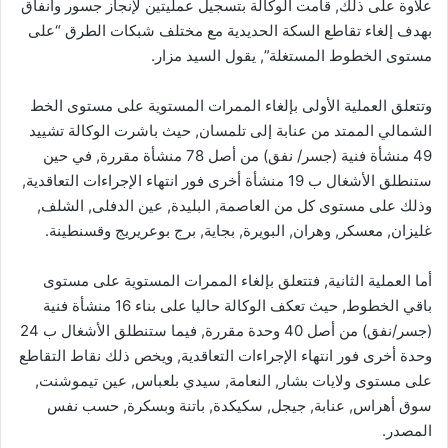
علاوة على ذلك, قامت الوكالة بتسجيل عمليتين لإنجاز جسور وأنفاق
بهدف إلغاء تقاطع السكة الحديدية مع مختلف شبكات الطرق “على
مستوى الخطوط المستغلة”, يقول السيد مزار.
وتتعلق العملية الأولى بإلغاء الممرات المستوية على مستوى الخط
الشمالي الممتد من عنابة إلى تلمسان, حيث باشرت الوكالة تشييد
49 منشأة فنية (جسر/ نفق) من أصل 78 منشأة مقررة, في حين
ستنطلق الأشغال ب 19 منشأة أخرى فور انتهاء الإجراءات التعاقدية,
وذلك على مستوى كل من العاصمة, البليدة, عين الدفلى, الشلف,
غليزان, معسكر, وهران, البويرة, بجاية, برج بوعريريج وقسنطينة.
أما العملية الثانية, فتتعلق بإلغاء الممرات المستوية على مستوى
باقي الخطوط, حيث تعكف الوكالة حاليا على بناء 16 منشأة فنية
(جسر/نفق) من أصل 40 وحدة مقررة, فيما ستنطلق الأشغال ب 24
وحدة أخرى فور انتهاء الإجراءات التعاقدية, ويخص ذلك نقاط التقاطع
على مستوى ولايات بشار, النعامة, سيدي بلعباس, عين تيموشنت,
سوق أهراس, عنابة, جيجل, سكيكدة, باتنة وبسكرة, حسب نفس
المصدر.