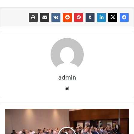
admin
موق
ع
الوي
ب
ا
ل
ص
ن