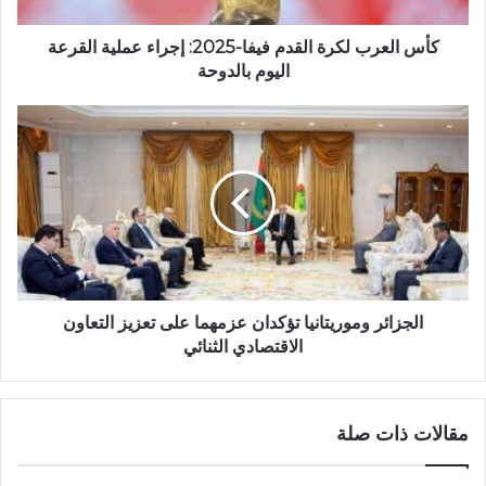
ب
ل
ك
كأس العرب لكرة القدم فيفا-2025: إجراء عملية القرعة
ر
اليوم بالدوحة
ة
ا
ا
ل
ل
ق
ج
د
ز
م
ا
ف
ئ
ي
ر
ف
و
ا
م
-
و
الجزائر وموريتانيا تؤكدان عزمهما على تعزيز التعاون
2
ر
الاقتصادي الثنائي
0
ي
2
ت
5
ا
مقالات ذات صلة
:
ن
إ
ي
ج
ا