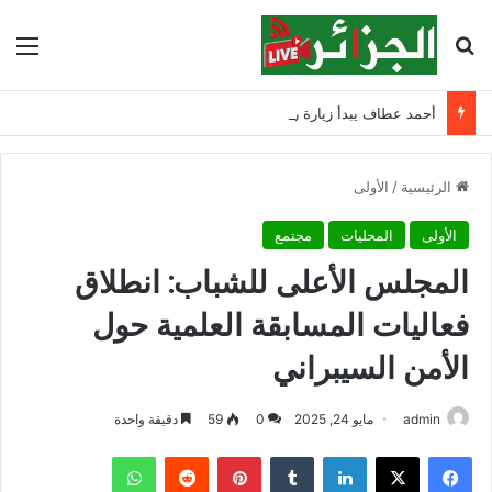
بحث عن
الق
أحمد عطاف يبدأ زيارة رسمية إلى بيلاروسيا لبحث التعاون الثنائي
الرئيسية
/
الأولى
الأولى
المحليات
مجتمع
المجلس الأعلى للشباب: انطلاق
فعاليات المسابقة العلمية حول
الأمن السيبراني
admin
مايو 24, 2025
0
59
دقيقة واحدة
فيسبوك
‫X
لينكدإن
‏Tumblr
بينتيريست
‏Reddit
واتساب