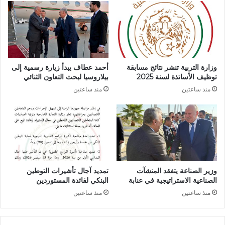
ر
ت
ا
ؤ
ء
ك
ع
د
م
ا
ل
ن
وزارة التربية تنشر نتائج مسابقة
أحمد عطاف يبدأ زيارة رسمية إلى
ي
ع
توظيف الأساتذة لسنة 2025
بيلاروسيا لبحث التعاون الثنائي
ة
ز
منذ ساعتين
منذ ساعتين
ا
م
ل
ه
ق
م
ر
ا
ع
ع
ة
ل
ا
ى
ل
ت
وزير الصناعة يتفقد المنشآت
تمديد آجال تأشيرات التوطين
ي
ع
الصناعية الاستراتيجية في عنابة
البنكي لفائدة المستوردين
و
ز
منذ ساعتين
منذ ساعتين
م
ي
ب
ز
ا
ا