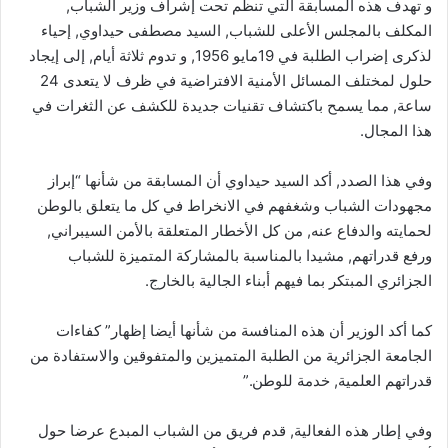
و تهدف هذه المسابقة التي تنظم تحت إشراف وزير الشباب,
المكلف بالمجلس الأعلى للشباب, السيد مصطفى حيداوي, إحياء
لذكرى إضراب الطلبة في 19مايو 1956, و تدوم ثلاثة أيام, إلى إيجاد
حلول لمختلف المسائل الأمنية الافتراضية في ظرف لا يتعدى 24
ساعة, مما يسمح باكتشاف تقنيات جديدة للكشف عن الثغرات في
هذا المجال.
وفي هذا الصدد, أكد السيد حيداوي أن المسابقة من شأنها “إبراز
مجهودات الشباب وشغفهم في الانخراط في كل ما يتعلق بالوطن
لحمايته والدفاع عنه, من كل الأخطار المتعلقة بالأمن السيبراني,
ورفع قدراتهم, مشيدا بالمناسبة بالمشاركة المتميزة للشباب
الجزائري المبتكر بما فيهم أبناء الجالية بالخارج.
كما أكد الوزير أن هذه المنافسة من شأنها أيضا إظهار” كفاءات
الجامعة الجزائرية من الطلبة المتميزين والمتفوقين والاستفادة من
قدراتهم العلمية, خدمة للوطن.”
وفي إطار هذه الفعالية, قدم فريق من الشباب المبدع عرضا حول