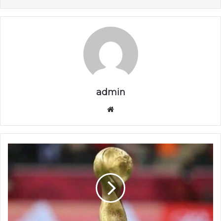
admin
موق
ع
الوي
ب
ك
أ
س
ا
ل
ع
ر