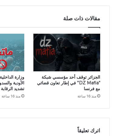
ن
ف
ي
مقالات ذات صلة
و
ج
و
د
أ
ي
ز
ي
ا
الجزائر توقف أحد مؤسسي شبكة
وزارة الداخلي
د
“DZ Mafia” في إطار تعاون قضائي
الأودية والسدود
ا
مع فرنسا
تشديد الرقابة
ت
منذ 16 ساعة
منذ 16 ساعة
ف
ي
أ
س
ع
ا
اترك تعليقاً
ر