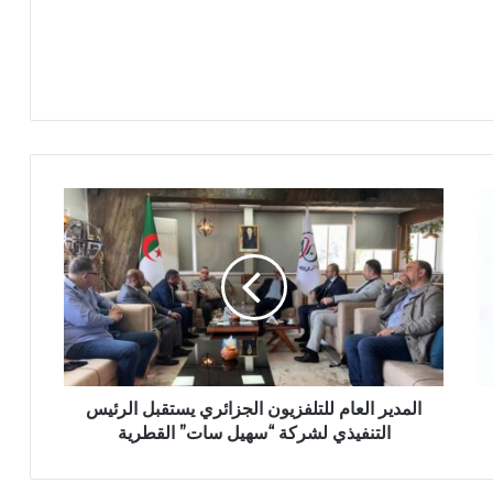
ا
ل
م
د
ي
ر
ا
ل
ع
ا
المدير العام للتلفزيون الجزائري يستقبل الرئيس
م
التنفيذي لشركة “سهيل سات” القطرية
ل
ل