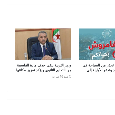
ت
ل
ف
ز
ي
و
ن
ا
ل
ج
ز
ا
ة تحذر من السباحة في
وزير التربية ينفي حذف مادة الفلسفة
ئ
 وتدعو الأولياء إلى
من التعليم الثانوي ويؤكد تعزيز مكانتها
ر
منذ 16 ساعة
ي
ي
س
ت
ق
ب
ل
ا