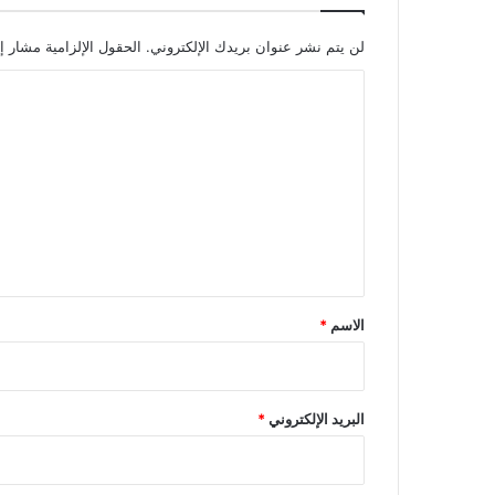
ا
ل
لن يتم نشر عنوان بريدك الإلكتروني.
الحقول الإلزامية مشار إل
ك
ا
ت
ب
ل
ا
ت
ل
م
ع
د
ل
ر
ي
س
ي
ق
ة
*
الاسم
*
البريد الإلكتروني
*