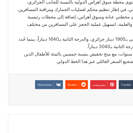
ستوى محطة سوق أهراس الدولية بالنسبة للجانب الجزائري،
ي، في إطار تنظيم محكم لعمليات الجمارك ومراقبة المسافرين.
وى محطتي عنابة وسوق أهراس، إضافة إلى محطات رئيسية
والعلمة، لتسهيل عملية الحجز على المسافرين من مختلف
وفيما يتعلق بالأسعار، تم تحديد سعر تذكرة الدرجة الأولى بـ1900 دينار جزائري، والدرجة الثانية بـ1640 ديناراً، بينما حُدد
ع سنوات، مع منح تخفيض بنسبة خمسين بالمئة للأطفال الذين
شجيع السفر العائلي عبر هذا الخط الدولي.
بينتيريست