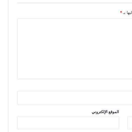
ل
ر
يها بـ
*
ئ
ي
س
ا
ل
ت
ن
ف
ي
ذ
ي
ل
ش
ر
ك
ة
الموقع الإلكتروني
“
س
ه