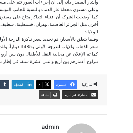
وأشار المصدر ذاته إلى أن إجراءات العبور تتم على م
وعلى مستوى محطة غار الدماء بالنسبة للجانب التونس
كما أوضحت الشركة أن اقتناء التذاكر متاح على مست
أخرى مثل الجزائر العاصمة، وهران، قسنطينة، سطيف 
الولايات.
سعر الذهاب والإياب للدرجة الأولى بـ3485 ديناراً، وللدرجة الثانية بـ3040 ديناراً.
كما تم الإعلان عن مجانية النقل للأطفال دون سن أرب
تتراوح أعمارهم بين أربع واثنتي عشرة سنة، في إطار ت
شاركها
فيسبوك
‫X
لينكدإن
مشاركة عبر البريد
طباعة
admin