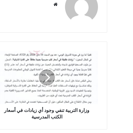
موق
ع
الوي
ب
و
ز
ا
ر
ة
ا
ل
ت
ر
ب
وزارة التربية تنفي وجود أي زيادات في أسعار
ي
الكتب المدرسية
ة
ت