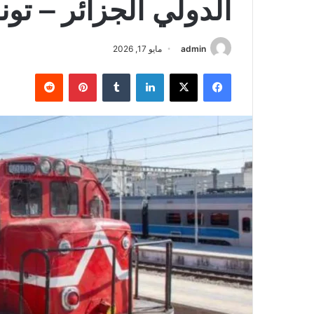
الدولي الجزائر – تو
admin
مايو 17, 2026
فيسبوك
‫X
لينكدإن
‏Tumblr
بينتيريست
‏Reddit