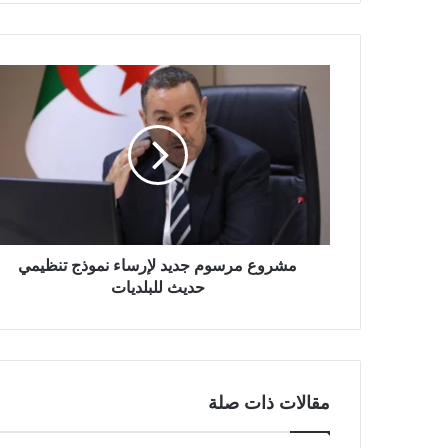
م
ش
ر
و
ع
م
ر
س
و
م
مشروع مرسوم جديد لإرساء نموذج تنظيمي
ج
حديث للبلديات
د
ي
د
ل
إ
مقالات ذات صلة
ر
س