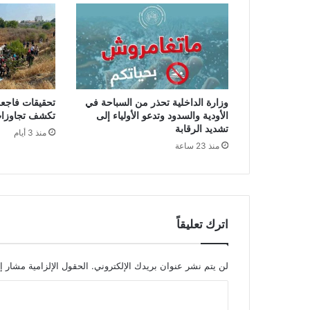
ا
ء
ن
م
و
ذ
ج
وزارة الداخلية تحذر من السباحة في
تحقيقات فاجع
ت
الأودية والسدود وتدعو الأولياء إلى
تكشف تجاوزات
ن
تشديد الرقابة
منذ 3 أيام
ظ
منذ 23 ساعة
ي
م
ي
ح
د
ي
اترك تعليقاً
ث
ل
ل
لن يتم نشر عنوان بريدك الإلكتروني.
الحقول الإلزامية مشار إل
ب
ا
ل
د