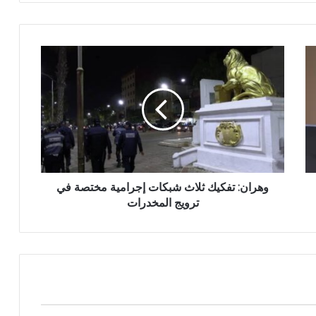
و
ه
ر
ا
ن
:
ت
ف
ك
ي
وهران: تفكيك ثلاث شبكات إجرامية مختصة في
ك
ترويج المخدرات
ث
ل
ا
ث
ش
ب
ك