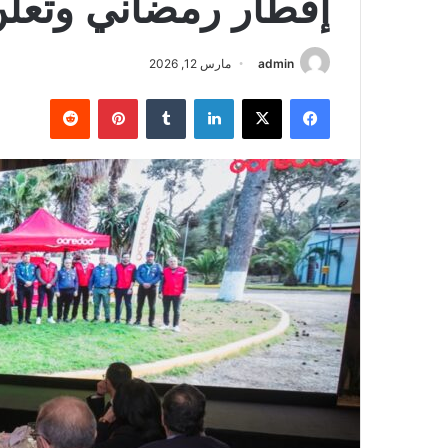
إفطار رمضاني وتعل
admin
مارس 12, 2026
فيسبوك
‫X
لينكدإن
‏Tumblr
بينتيريست
‏Reddit