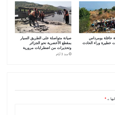
ا
ت
إ
ج
ر
ا
م
ة حافلة بومرداس
صيانة متواصلة على الطريق السيار
ي
 خطيرة وراء الحادث
بمقطع الأخضرية نحو الجزائر
ة
وتحذيرات من اضطرابات مرورية
م
منذ 3 أيام
خ
ت
ص
ة
ف
ي
ت
ر
و
يها بـ
*
ي
ج
ا