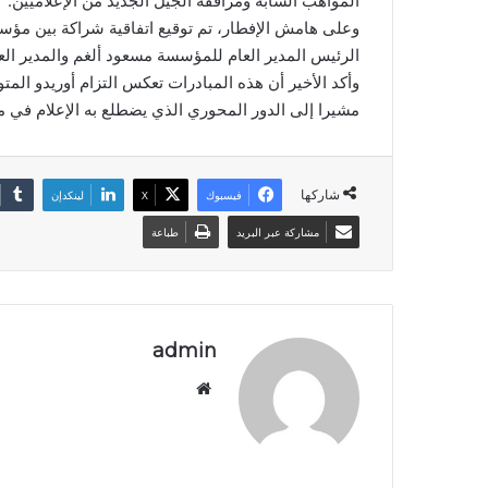
المواهب الشابة ومرافقة الجيل الجديد من الإعلاميين.
وعلى هامش الإفطار، تم توقيع اتفاقية شراكة بين مؤس
الرئيس المدير العام للمؤسسة مسعود ألغم والمدير الع
وأكد الأخير أن هذه المبادرات تعكس التزام أوريدو المت
مشيرا إلى الدور المحوري الذي يضطلع به الإعلام في مر
شاركها
فيسبوك
‫X
لينكدإن
مشاركة عبر البريد
طباعة
admin
موق
ع
الوي
ب