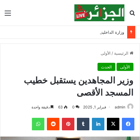
بحث عن
الق
وزارة الداخلية تحذر من السباحة في الأودية والسدود وتدعو الأولياء إلى تشديد الرقابة
الرئيسية
/
الأولى
الأولى
الحدث
وزير المجاهدين يستقبل خطيب
المسجد الأقصى
admin
فبراير 1, 2025
0
63
دقيقة واحدة
فيسبوك
‫X
لينكدإن
‏Tumblr
بينتيريست
‏Reddit
واتساب