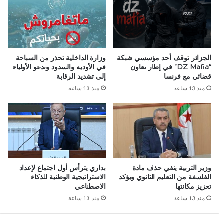
ق
ا
ا
د
ش
ق
ا
ة
ل
ب
خ
الجزائر توقف أحد مؤسسي شبكة
وزارة الداخلية تحذر من السباحة
ا
م
“DZ Mafia” في إطار تعاون
في الأودية والسدود وتدعو الأولياء
ل
ي
قضائي مع فرنسا
إلى تشديد الرقابة
إ
س
منذ 13 ساعة
منذ 13 ساعة
ج
ا
م
ل
ا
ق
ع
ا
ع
د
ل
م
ى
ب
ا
ب
وزير التربية ينفي حذف مادة
بداري يترأس أول اجتماع لإعداد
ل
ا
الفلسفة من التعليم الثانوي ويؤكد
الاستراتيجية الوطنية للذكاء
ح
ر
تعزيز مكانتها
الاصطناعي
ص
ي
منذ 13 ساعة
منذ 13 ساعة
ي
س
ل
ح