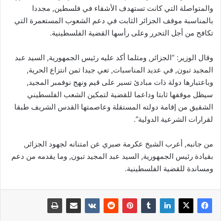
والمتواصلة التي كانت تستهدف الأشقاء في فلسطين, مجددا
بالمناسبة موقف الجزائر الثابت في دعم الشعوب المستعمرة التي
تكافح من أجل التحرر وعلى رأسها القضية الفلسطينية.
وقال الوزير: “الجزائر, ومثلما أكد عليه رئيس الجمهورية, السيد عبد
المجيد تبون, في عديد المناسبات, تعي جيدا ثمن انتزاع الحرية,
وباعتبارها دولة ذات مبادئ تسير على قيم ونهج نوفمبر المجيد,
سيظل موقفها ثابتا وداعما للقضية لتمكين الشعب الفلسطيني
الشقيق من إقامة دولته المستقلة وعاصمتها القدس الشريف طبقا
لقرارات الشرعية الدولية”.
من جانبه, أعرب الشيخ عكرمة صبري عن امتنانه لجهود الجزائر,
بقيادة رئيس الجمهورية, السيد عبد المجيد تبون, وما يقدمه من دعم
ومساندة للقضية الفلسطينية.