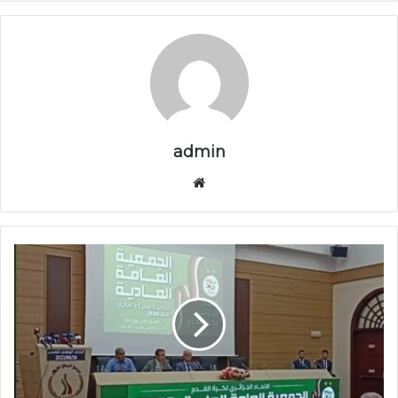
admin
موق
ع
الوي
ب
ا
ل
ج
م
ع
ي
ة
ا