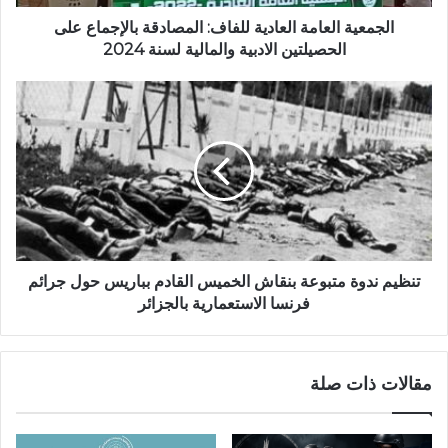
ل
ع
الجمعية العامة العادية للفاف: المصادقة بالإجماع على
ا
الحصيلتين الادبية والمالية لسنة 2024
م
ة
ت
ا
ن
ل
ظ
ع
ي
ا
م
د
ن
ي
د
ة
و
ل
ة
ل
م
تنظيم ندوة متبوعة بنقاش الخميس القادم بباريس حول جرائم
ف
ت
فرنسا الاستعمارية بالجزائر
ا
ب
ف
و
:
ع
مقالات ذات صلة
ا
ة
ل
ب
م
ن
ص