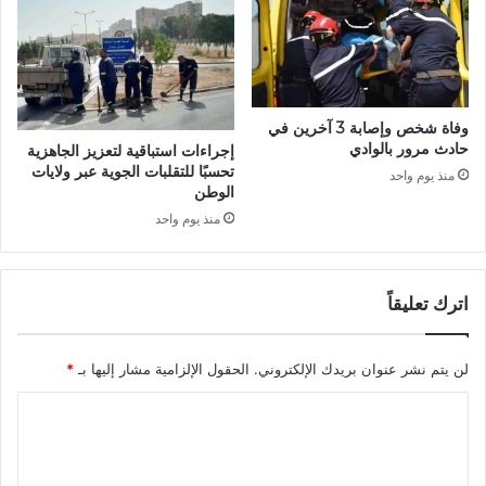
د
د
ح
ص
ل
و
وفاة شخص وإصابة 3 آخرين في
ا
حادث مرور بالوادي
إجراءات استباقية لتعزيز الجاهزية
ع
تحسبًا للتقلبات الجوية عبر ولايات
منذ يوم واحد
ل
الوطن
ى
منذ يوم واحد
إ
ح
د
اترك تعليقاً
ى
ر
غ
لن يتم نشر عنوان بريدك الإلكتروني.
الحقول الإلزامية مشار إليها بـ
*
ب
ا
ا
ت
ه
ل
م
ت
ا