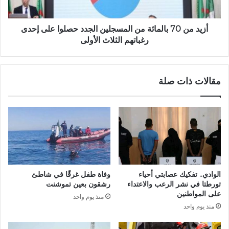
ي
0
ة
ب
ل
ا
أزيد من 70 بالمائة من المسجلين الجدد حصلوا على إحدى
ه
ل
رغباتهم الثلاث الأولى
ب
م
ع
ا
ن
ئ
مقالات ذات صلة
و
ة
ا
م
ن
ن
"
ا
ق
ل
و
م
س
س
ي
ج
و
ل
الوادي.. تفكيك عصابتي أحياء
وفاة طفل غرقًا في شاطئ
ي
ي
تورطتا في نشر الرعب والاعتداء
رشقون بعين تموشنت
ه
ن
على المواطنين
منذ يوم واحد
ا
ا
منذ يوم واحد
"
ل
ج