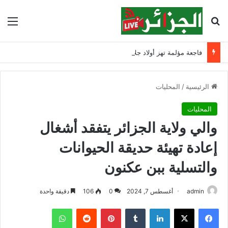
بحث عن
الق
فاجعة مؤلمة تهز أولاد جلال.. وفاة طفلين وإنقاذ ثالث
الرئيسية
/
المحليات
المحليات
والي ولاية الجزائر يتفقد أشغال
إعادة تهيئة حديقة الحيوانات
والتسلية ببن عكنون
admin
أغسطس 7, 2024
0
106
دقيقة واحدة
فيسبوك
‫X
لينكدإن
‏Tumblr
بينتيريست
‏Reddit
واتساب