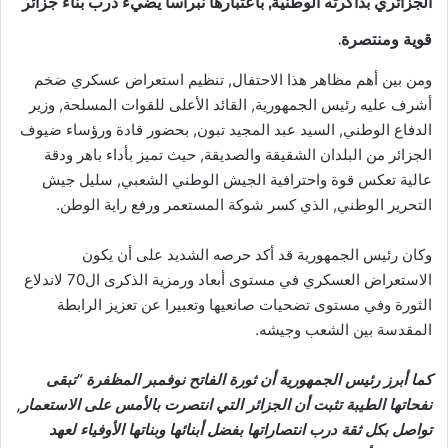
الجزائري بذاكرته الوطنية, باعتبارها نبراسا يضيء درب بناء جزائر
قوية ومنتصرة.
ومن بين أهم مظاهر هذا الاحتفال, تنظيم استعراض عسكري ضخم
أشرف عليه رئيس الجمهورية, القائد الأعلى للقوات المسلحة, وزير
الدفاع الوطني, السيد عبد المجيد تبون, بحضور قادة ورؤساء ضيوف
الجزائر من البلدان الشقيقة والصديقة, حيث تميز بأداء باهر ودقة
عالية تعكس قوة واحترافية الجيش الوطني الشعبي, سليل جيش
التحرير الوطني, الذي كسر شوكة المستعمر ورفع راية الوطن.
وكان رئيس الجمهورية قد أكد حرصه الشديد على أن يكون
الاستعراض العسكري في مستوى أبعاد ورمزية الذكرى ال70 لاندلاع
الثورة وفي مستوى تضحيات صانعيها وتعبيرا عن تعزيز الرابطة
المقدسة بين الشعب وجيشه.
كما أبرز رئيس الجمهورية أن ثورة الفاتح نوفمبر المظفرة “تبقى
نفحاتها الطيبة تثبت أن الجزائر التي انتصرت بالأمس على الاستعمار,
تواصل بكل ثقة درب انتصاراتها بفضل أبنائها وبناتها الأوفياء لعهد