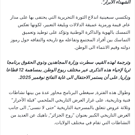
الشهداء الأبرار”.
وتكتسي سبعينية اندلاع الثورة التحريرية التي يحتفى بها على مدار
عام, قيمة ورمزية عميقة الدلالات وبليغة التعبير، لكونها تعكس
التمسك بالهوية والذاكرة الوطنية وتؤكد على توطيد وتعميق
التماسك بين أفراد المجتمع وتفاعله مع تاريخه والتفافه حول رموز
دولته وقيم الانتماء الى الوطن.
وترجمة لهذه القيم، سطرت وزارة المجاهدين وذوي الحقوق برنامجا
ثريا لإحياء هذه الذكرى عبر مختلف ربوع الوطن, بمساهمة 12 قطاعا
وزاريا, على أن يستمر الاحتفال الى غاية الفاتح نوفمبر 2025.
وطوال هذه الفترة, سيغطي البرنامج محاور عدة من بينها نشاطات
فنية وتاريخية، على غرار العرض التاريخي الملحمي “قبلة الأحرار”
وثلاثة عروض تتعلق بالمسرحية التاريخية “حتى لا ننسى”, الى جانب
العرض التاريخي الكبير بعنوان “روح الجزائر”, ناهيك عن العديد من
النشاطات التي تقام في مختلف الولايات.