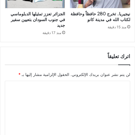
ا
ر
نيجيريا.. تخرج 280 حافظاً وحافظة
الجزائر تعزز تمثيلها الدبلوماسي
ل
لكتاب الله في مدينة كانو
في جنوب السودان بتعيين سفير
ل
جديد
منذ 15 دقيقة
ت
منذ 17 دقيقة
م
و
ي
ن
اترك تعليقاً
ب
ا
لن يتم نشر عنوان بريدك الإلكتروني.
الحقول الإلزامية مشار إليها بـ
*
ل
م
ا
و
ا
ل
د
ت
ا
ع
ل
ص
ل
ي
ي
د