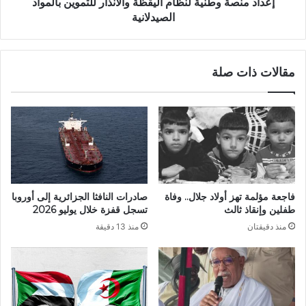
س
و
إعداد منصة وطنية لنظام اليقظة والانذار للتموين بالمواد
ت
ط
الصيدلانية
ا
ن
ذ
ي
ب
ة
مقالات ذات صلة
ا
ل
ح
ن
ث
ظ
س
ا
ن
م
ة
ا
2
ل
0
ي
2
ق
فاجعة مؤلمة تهز أولاد جلال.. وفاة
صادرات النافثا الجزائرية إلى أوروبا
3
ظ
طفلين وإنقاذ ثالث
تسجل قفزة خلال يوليو 2026
ة
منذ دقيقتان
منذ 13 دقيقة
و
ا
ل
ا
ن
ذ