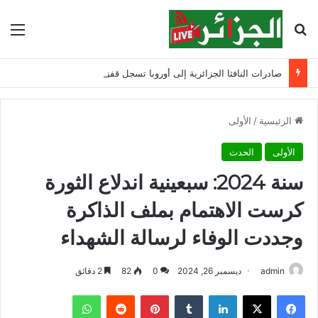
بحث عن
الق
صادرات النافثا الجزائرية إلى أوروبا تسجل قفزة خلال يوليو 2026
الرئيسية
/
الأولى
الأولى
الحدث
سنة 2024: سبعينية اندلاع الثورة
كرست الاهتمام بملف الذاكرة
وجددت الوفاء لرسالة الشهداء
admin
ديسمبر 26, 2024
0
82
2 دقائق
فيسبوك
‫X
لينكدإن
‏Tumblr
بينتيريست
‏Reddit
واتساب