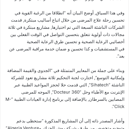
وفي هذا السياق, أوضح البيان أنه “انطلاقا من الرغبة القوية في
تحسين رحلة علاج المرضى من خلال اتباع أساليب مبتكرة, قدمت
الشركات الناشئة السبعة التي تم اختيارها, مشاريع مبتكرة في ثلاثة
مجالات ذات أولوية تتعلق بتحسين التواصل في الوقت الفعلي بين
أخصائيي الرعاية الصحية و تحسين طرق الرعاية الصحية
في المستشفيات و كذا تحسين و ضمان خدمة مراقبة المرضى عن
بعد”.
وبناء على جملة من المعايير المتمثلة في “الجدوى والقيمة المضافة
وإمكانية التوسع”, اختارت لجنة التحكيم ثلاثة مشاريع تعود للشركة
الناشئة “Sihatech”, التي قدمت حلا لحجز المواعيد الطبية عبر
الإنترنت مع الأطباء وحل “Docteur 360”, الموجه للمرضى
المصابين بالسرطان, بالإضافة إلى برنامج إدارة العيادات الطبية “M-
Click”.
وأشار المصدر ذاته إلى أن المشاريع المذكورة “ستحظى بدعم
وتوجيه متخصص من طرف شركة روش الجزائر وAlgeria Venture”,