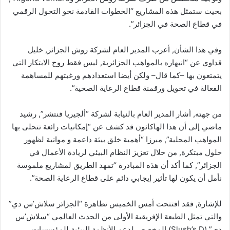
بحيث ستمثل هذه المشاريع “الخطوات القادمة نحو التحول الرقمي
في قطاع الصحة في الجزائر”.
وفي هذا الشأن, أعرب المدير العام لشركة روش الجزائر, خليل
قداوي عن “انبهاره بالمواهب الجزائرية, ليس فقط روح الابتكار التي
يتمتعون بها –كما قال– ولكن أيضا استعدادهم ورغبتهم للمساهمة
الفعالة في تحويل ورقمنة قطاع الرعاية الصحية”.
من جهته, أشار المدير العام بالنيابة لشركة “ألجيريا فنتشر”, رشيد
ماضي إلى أن هذا الهاكاثون قد كشف عن “إمكانيات رائعة تتحلى بها
المواهب المحلية”, مبرزا “أهمية خلق بيئة داعمة و مواتية لظهور
حلول مبتكرة, من خلال تعزيز النظام البيئي لريادة الأعمال في
الجزائر”, كما أكد أن هذه المبادرة “تمهد الطريق لمشاريع ملموسة
نأمل أن يكون لها تأثير إيجابي دائم على قطاع الرعاية الصحة”.
للإشارة, فقد افتتحت أمس الخميس تظاهرة “الجزائر سلاش’س دي”
والتي تمثل الطبعة الإفريقية الأولى من الحدث العالمي “سلاش’س
دي” (Slush’s D) المخصص لدعم الأنظمة البيئية للمؤسسات