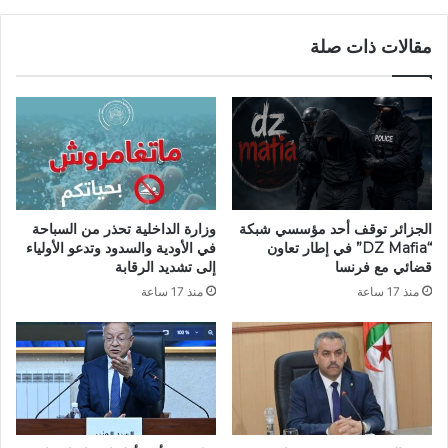
و
ن
ا
و
مقالات ذات صلة
ر
ر
ى
ا
ا
ل
ل
د
ث
ي
ر
ن
ى
ف
ب
ي
م
ذ
الجزائر توقف أحد مؤسسي شبكة
وزارة الداخلية تحذر من السباحة
ق
مّ
“DZ Mafia” في إطار تعاون
في الأودية والسدود وتدعو الأولياء
ب
ـ
قضائي مع فرنسا
إلى تشديد الرقابة
ر
ـ
منذ 17 ساعة
منذ 17 ساعة
ة
ة
خ
ا
ن
ل
ش
ل
ل
ه
ة