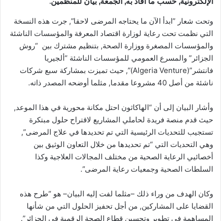
الإلكترونية, حسب ما أفاد به, الجمعة, بيان للمنظمين.
وتحت شعار ”ابدأ الآن ما يحتاجه المرضى لاحقا”, جرت هذه النسخة
التي نظمت تحت رعاية لوزارة اقتصاد المعرفة والمؤسسات الناشئة
والمؤسسات المصغرة ووزارة الصحة, بتنظيم مشترك بين “روش
الجزائر” والمسرع العمومي للمؤسسات الناشئة “ألجيريا
فانتشر”(Algeria Venture)”, حيث تميزت بمشاركة سبع شركات
ناشئة من أصل 40 مشروعا مقدما, مثلما أوضحه المصدر ذاته.
وأشار البيان إلى أن “الهاكاثون احتل مكانة محورية في هذا الموعد,
حيث قدم منصة فريدة لحاملي المشاريع لاقتراح حلول مبتكرة
تستجيب للتحديات الرئيسية التي تم تحديدها في علاج المرضى”,
وهي التحديات التي “تم تحديدها من خلال التعاون الوثيق بين
أخصائيي الرعاية الصحية من مختلف المجالات العلاجية وكذا
السلطات الصحية وجمعيات رعاية المرضى”.
وكان الهدف من وراء ذلك –مثلما لفت إليه البيان– هو “طرح هذه
القضايا على المشاركين, من أجل تحفيز الحلول التي من شأنها
المساهمة في تطوير وتحسين قطاع الصحة الرقمية في الجزائر”.