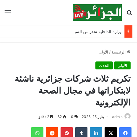
بحث عن
الق
وزارة الداخلية تحذر من السباحة في الأودية والسدود وتدعو الأولياء إلى تشديد الرقابة
الرئيسية
/
الأولى
الأولى
الحدث
تكريم ثلاث شركات جزائرية ناشئة
لابتكاراتها في مجال الصحة
الإلكترونية
admin
يناير 25, 2025
0
82
2 دقائق
فيسبوك
‫X
لينكدإن
‏Tumblr
بينتيريست
‏Reddit
واتساب