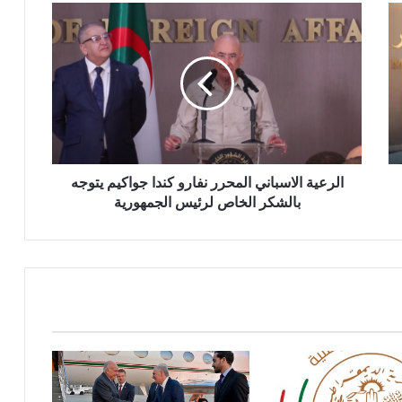
ا
ل
ر
ع
ي
ة
ا
ل
ا
س
الرعية الاسباني المحرر نفارو كندا جواكيم يتوجه
ب
بالشكر الخاص لرئيس الجمهورية
ا
ن
ي
ا
ل
م
ح
ر
ر
ن