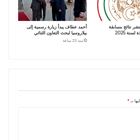
ف
ا
ر
و
تنشر نتائج مسابقة
أحمد عطاف يبدأ زيارة رسمية إلى
ك
سنة 2025
بيلاروسيا لبحث التعاون الثنائي
ن
منذ 23 ساعة
د
ا
ج
و
ا
ك
ي
م
ي
ت
يها بـ
*
و
ج
ه
ب
ا
ل