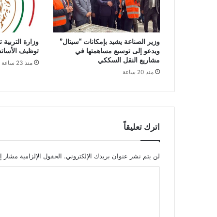
م
خ
ت
ط
وزير الصناعة يشيد بإمكانات “سيتال”
وزارة التربية 
ف
ويدعو إلى توسيع مساهمتها في
توظيف الأساتذة ل
:
مشاريع النقل السككي
منذ 23 ساعة
ل
منذ 20 ساعة
ل
ج
ز
ا
ئ
ر
اترك تعليقاً
س
ج
ل
لن يتم نشر عنوان بريدك الإلكتروني.
الحقول الإلزامية مشار إل
ح
ا
ا
ف
ل
ل
ت
ف
ي
ع