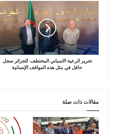
ت
ح
ر
ي
ر
ا
ل
ر
ع
ي
تحرير الرعية الاسباني المختطف: للجزائر سجل
ة
حافل في مثل هذه المواقف الإنسانية
ا
ل
ا
س
ب
مقالات ذات صلة
ا
ن
ي
ا
ل