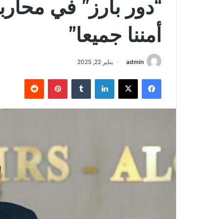
“دور بارز” في محارب
أمننا جميعا”
admin
يناير 22, 2025
فيسبوك
‫X
لينكدإن
‏Tumblr
بينتيريست
‏Reddit