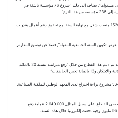
تطوير للمقاولاتية أشرف على تكوين 31 ألف طالب على مستواها”, يضاف إلى ذلك “شروع 76 مؤسسة ناشئة في
ا النوع”.
وبناء على هذه الإحصائيات, “من المرتقب استحداث 15205 منصب شغل مع نهاية السنة, مع تحقيق رقم أعمال يقدر ب
وفي الشق البيداغوجي, أشار الوزير إلى “استحداث 14 عرض تكوين السنة الجامعية المقبلة”, فضلا عن توسيع المدارس
أما فيما يتصل بالبحث العلمي, فقد أفاد السيد بداري بأنه تم دعم هذا القطاع من خلال “رفع ميزانيته بنسبة 20 بالمائة,
أما فيما يتعلق بتثمين الابتكار, فقد أوضح أنه “تم إيداع 564 مشروع براءة اختراع لدى المعهد الوطني للملكية الصناعية,
وفي سياق آخر, تطرق الوزير إلى ملف الرقمنة, حيث أحصى القطاع, على سبيل المثال, 2.640.000 عملية دفع