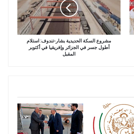
و
ع
ا
ل
س
ك
ة
مشروع السكة الحديدية بشار-تندوف: استلام
ا
أطول جسر في الجزائر وإفريقيا في أكتوبر
ل
المقبل
ح
د
ي
د
ي
ة
ب
ش
ا
ر
-
ت