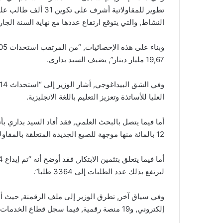
النشاط, والتي يتوقع ارتفاع عددها مع نهاية السنة الجارية إلى 235 مؤسسة من هذ
19,67 مليار دينار”, يضيف السيد بداري.
العليا للأساتذة وتعزيز التعليم باللغة الانجليزية.
12 بالمائة منها موجهة للصيغ الجديدة المتعلقة بالمقاولاتية والابتكار, و12 بالمائة تخص الحاضنات”.
ليرتفع بذلك عدد الطلبات إلى 3364 طلبا”.
إلكتروني, و19 منصة رقمية, فيما سجل قطاع الخدمات 95 مليون وجبة دفعت إلكترونيا خلال هذه السنة.