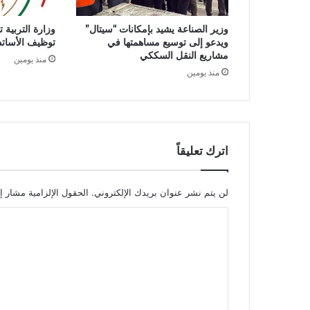
ر
ي
وزير الصناعة يشيد بإمكانات “سيتال”
وزارة التربية 
ا
ويدعو إلى توسيع مساهمتها في
توظيف الأساتذة ل
د
مشاريع النقل السككي
منذ يومين
ة
منذ يومين
ا
ل
ج
ز
ا
ئ
اترك تعليقاً
ر
ي
ة
لن يتم نشر عنوان بريدك الإلكتروني.
الحقول الإلزامية مشار إل
ا
ل
ت
ع
ل