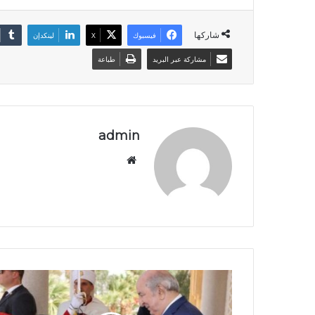
شاركها
فيسبوك
‫X
لينكدإن
مشاركة عبر البريد
طباعة
admin
موق
ع
الوي
ب
ا
ل
ج