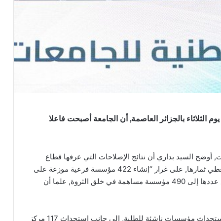
يوم الثلاثاء بالجزائر العاصمة, أن الجامعة أصبحت فاعلا
, أوضح السيد بداري أن نتائج الإصلاحات التي عرفها قطاع
التعليم العالي أفرزت العديد من الإنجازات التي بدأت تعطي ثمارها, على غرار “إنشاء 422 مؤسسة فرعية موزعة على
مختلف المؤسسات الجامعية, والتي من المتوقع ارتفاع عددها إلى 490 مؤسسة مساهمة في خلق الثروة, علما أن
وفي ذات الإطار, تم تسجيل “117 مسرعة تساهم في استحداث مؤسسات ناشئة للطلبة, إلى جانب استحداث 117 مركز