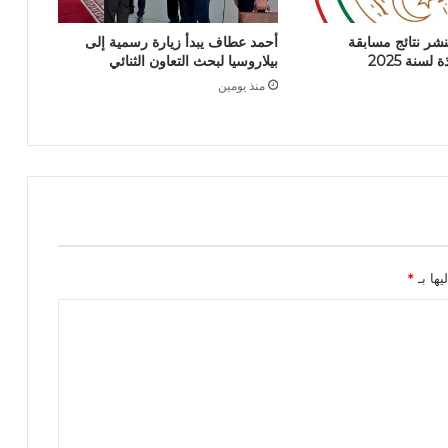
ن
د
تنشر نتائج مسابقة
أحمد عطاف يبدأ زيارة رسمية إلى
و
سنة 2025
بيلاروسيا لبحث التعاون الثنائي
ف
منذ يومين
:
ا
س
ت
ل
ا
م
أ
ط
و
يها بـ
*
ل
ج
س
ر
ف
ي
ا
ل