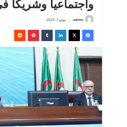
واجتماعيا وشريكا في
admin
يوليو 1, 2025
فيسبوك
‫X
لينكدإن
‏Tumblr
بينتيريست
‏Reddit