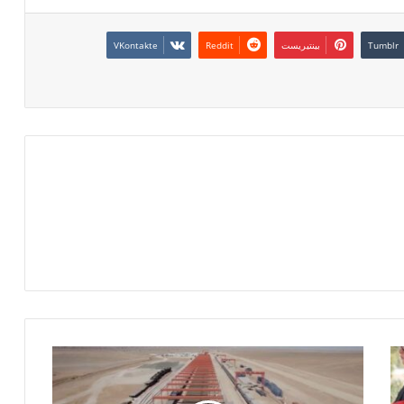
بينتيريست
م
ش
ر