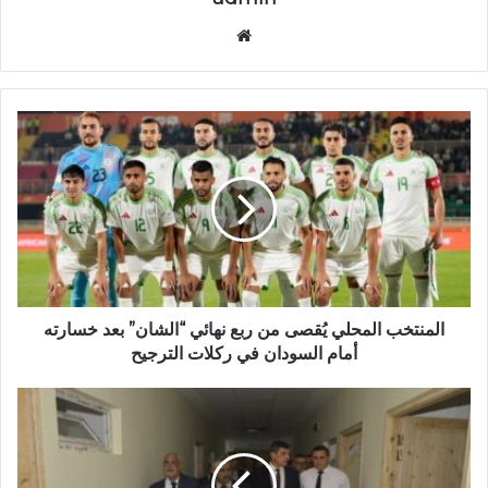
موق
ع
الوي
ب
ا
ل
م
ن
ت
خ
ب
ا
ل
م
المنتخب المحلي يُقصى من ربع نهائي “الشان” بعد خسارته
ح
أمام السودان في ركلات الترجيح
ل
ي
ت
يُ
ر
ق
ب
ص
ي