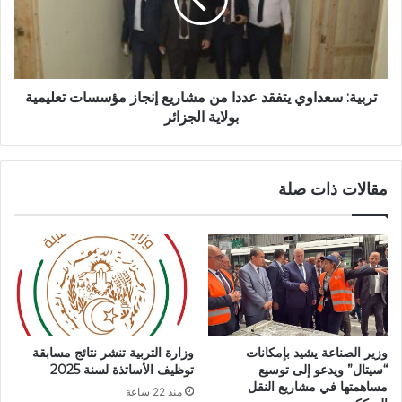
ى
ة
م
:
ن
س
ر
ع
ب
د
ع
ا
تربية: سعداوي يتفقد عددا من مشاريع إنجاز مؤسسات تعليمية
ن
و
بولاية الجزائر
ه
ي
ا
ي
ئ
ت
مقالات ذات صلة
ي
ف
“
ق
ا
د
ل
ع
ش
د
ا
د
ن
ا
”
م
ب
ن
وزير الصناعة يشيد بإمكانات
وزارة التربية تنشر نتائج مسابقة
ع
م
“سيتال” ويدعو إلى توسيع
توظيف الأساتذة لسنة 2025
د
ش
مساهمتها في مشاريع النقل
منذ 22 ساعة
خ
ا