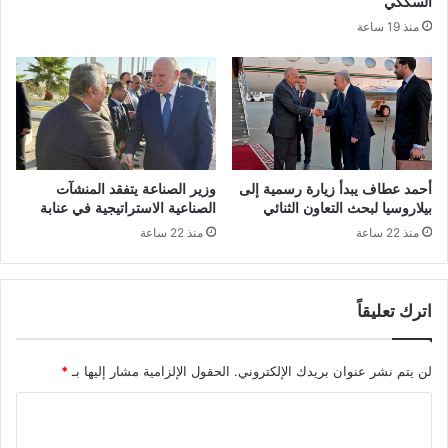
السككي
س
ر
منذ 19 ساعة
ا
ي
ر
ع
ت
إ
ه
ن
أ
ج
م
ا
ا
ز
م
م
أحمد عطاف يبدأ زيارة رسمية إلى
وزير الصناعة يتفقد المنشآت
ا
ؤ
بيلاروسيا لبحث التعاون الثنائي
الصناعية الاستراتيجية في عنابة
ل
س
منذ 22 ساعة
منذ 22 ساعة
س
س
و
ا
د
ت
ا
اترك تعليقاً
ت
ن
ع
ف
ل
لن يتم نشر عنوان بريدك الإلكتروني.
الحقول الإلزامية مشار إليها بـ
*
ي
ي
ر
م
ا
ك
ي
ل
ة
ل