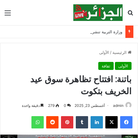
بحث عن
الق
وزارة التربية تنشر نتائج مسابقة توظيف الأساتذة لسنة 2025
الرئيسية
/
الأولى
الأولى
ثقافة
باتنة: افتتاح تظاهرة سوق عيد
الخريف بتكوت
admin
أغسطس 23, 2025
0
279
دقيقة واحدة
فيسبوك
‫X
لينكدإن
‏Tumblr
بينتيريست
‏Reddit
واتساب