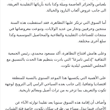
بلعباس والجزائر العاصمة وميلة وكذا باتنة بأزيائها التقليدية العريقة،
الى جانب عروض ألعاب البارود والخيالة.
أما السوق التي ترتكز عليها التظاهرة، فقد استقطبت هذه السنة
منتجين وحرفيين وتجار من عديد الولايات، وتنوعت معروضاتها في
منتجات للصناعات التقليدية والفلاحية والمحاصيل الموسمية وكذا
سلع أخرى مختلفة.
وعلى هامش افتتاح التظاهرة، أكد مسعود محمدي، رئيس الجمعية
الثقافية “إذلس تامزغا” التي بادرت بتنظيم هذا الحدث بالتنسيق مع
المجلس الشعبي لبلدية تكوت،
على الأهمية التي يكتسيها هذا الموعد السنوي بالنسبة للمنطقة
اقتصاديا وثقافيا، إلى جانب بعده السياحي الرامي إلى الترويج لوجهة
تكوت والتعريف بما تزخر به من تراث أصيل ومعالم تاريخية.
وأضاف أن إقامة هذه السوق سنويا يعد تقليدا توارثه الآباء عن
الأجداد، فيما تبذل مساع من طرف سكان تكوت، خاصة فئة الشباب،