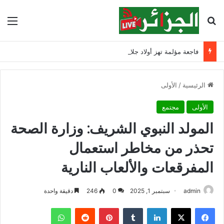
بحث عن
الق
فاجعة مؤلمة تهز أولاد جلال.. وفاة طفلين وإنقاذ ثالث
الرئيسية
/
الأولى
الأولى
مجتمع
المولد النبوي الشريف: وزارة الصحة
تحذر من مخاطر استعمال
المفرقعات والألعاب النارية
admin
سبتمبر 1, 2025
0
246
دقيقة واحدة
فيسبوك
‫X
لينكدإن
‏Tumblr
بينتيريست
‏Reddit
واتساب