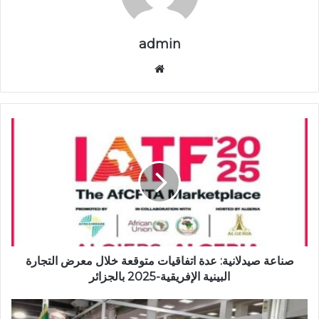
admin
موق
ع
الوي
ب
ص
ن
ا
ع
ة
ص
ي
د
ل
ا
صناعة صيدلانية: عدة اتفاقيات متوقعة خلال معرض التجارة
ن
البينية الإفريقية-2025 بالجزائر
ي
ة
م