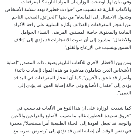
وفي بيان لها, أوضحت الوزارة أن المواد النارية كالمفرقعات
والألعاب النارية قد تتسبب في “حوادث خطيرة تهدد سلامة الأشخاص
ويتحول الاحتفال إلى المأساة” من بينها “الحرائق, الصخب الناجم
عن انفجار المفرقعات والقذائف وآثاره السلبية على راحة الأفراد
المادية والمعنوية, خاصة المسنين, المرضى, النساء الحوامل
والأطفال”, مشيرة إلى أن صوت الانفجارات قد يؤدي إلى “إتلاف
السمع, ويتسبب في الإزعاج والقلق”.
ومن بين الأخطار الأخرى للألعاب النارية, يضيف ذات المصدر, “إصابة
الأشخاص الذين يتعاملون مباشرة مع هذه المواد (إصابات ذاتية)
وأضرار قد تلحق بالآخرين”, كما أن انفجار المفرقعات في اليد قد
يؤدي إلى “فقدان الأصابع وفي حالة إصابة العين, قد يؤدي إلى
العمى”.
كما شددت الوزارة على أن هذا النوع من الألعاب قد يسبب في
“حروق شديدة الخطورة غالبا ما تصيب الأصابع والذراعين والأعين
والوجه, قد تجعل العودة إلى الحياة الطبيعية أمرا مستحيلا”, محذرة
في نفس الوقت أن إصابة العين قد تؤدي إلى “رضوض بصرية مع