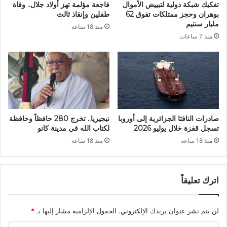
تفكيك شبكة دولية لتبييض الأموال
فاجعة مؤلمة تهز أولاد جلال.. وفاة
م
ج
بوهران وحجز ممتلكات تفوق 62
طفلين وإنقاذ ثالث
ع
ز
مليار سنتيم
منذ 18 ساعة
ر
ا
منذ 7 ساعات
ض
ئ
ا
ر
ل
ي
ت
ي
ج
و
ا
ا
ر
ص
ة
ل
صادرات النافثا الجزائرية إلى أوروبا
نيجيريا.. تخرج 280 حافظاً وحافظة
ا
ا
تسجل قفزة خلال يوليو 2026
لكتاب الله في مدينة كانو
ل
س
منذ 18 ساعة
منذ 18 ساعة
ب
ت
ي
ق
ن
ط
ي
ا
اترك تعليقاً
ة
ب
ا
ا
ل
لن يتم نشر عنوان بريدك الإلكتروني.
الحقول الإلزامية مشار إليها بـ
*
ل
إ
ز