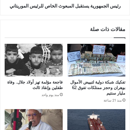
ت
و
رئيس الجمهورية يستقبل المبعوث الخاص للرئيس الموريتاني
و
ر
ص
ي
ي
ة
مقالات ذات صلة
ا
ي
ت
س
ا
ت
ل
ق
ص
ب
ا
ل
د
ا
ر
ل
ة
م
تفكيك شبكة دولية لتبييض الأموال
فاجعة مؤلمة تهز أولاد جلال.. وفاة
ع
ب
بوهران وحجز ممتلكات تفوق 62
طفلين وإنقاذ ثالث
ن
ع
مليار سنتيم
منذ يوم واحد
ا
و
منذ 21 ساعة
ل
ث
ل
ا
ق
ل
ا
خ
ء
ا