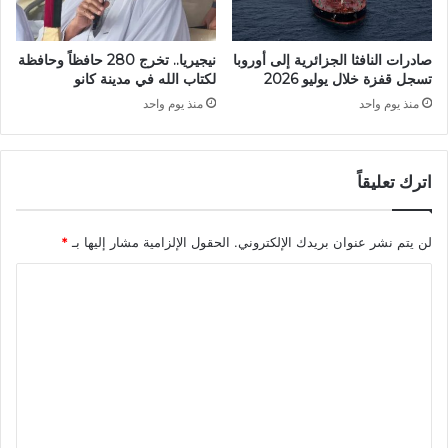
ا
ص
ل
ل
س
ل
صادرات النافثا الجزائرية إلى أوروبا
نيجيريا.. تخرج 280 حافظاً وحافظة
ا
ر
تسجل قفزة خلال يوليو 2026
لكتاب الله في مدينة كانو
د
ئ
منذ يوم واحد
منذ يوم واحد
س
ي
ل
س
ل
ا
ح
اترك تعليقاً
ل
ك
م
و
و
م
لن يتم نشر عنوان بريدك الإلكتروني.
الحقول الإلزامية مشار إليها بـ
*
ر
ة
ي
ا
م
ت
ع
ا
ل
ا
ن
ت
ل
ي
و
ع
ل
ل
ا
ي
ة