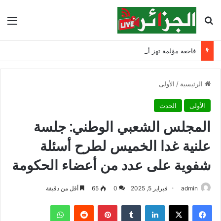
بحث عن
الق
فاجعة مؤلمة تهز أولاد جلال.. وفاة طفلين وإنقاذ ثالث
الرئيسية
/
الأولى
الأولى
الحدث
المجلس الشعبي الوطني: جلسة
علنية غدا الخميس لطرح أسئلة
شفوية على عدد من أعضاء الحكومة
admin
فبراير 5, 2025
0
65
أقل من دقيقة
فيسبوك
‫X
لينكدإن
‏Tumblr
بينتيريست
‏Reddit
واتساب