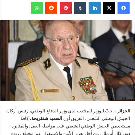
فيسبوك
‫X
لينكدإن
‏Tumblr
بينتيريست
‏Reddit
واتساب
الجزائر –
حثّ الوزير المنتدب لدى وزير الدفاع الوطني، رئيس أركان
الجيش الوطني الشعبي، الفريق أول
السعيد شنقريحة
، كافة
مستخدمي الجيش الوطني الشعبي على مواصلة العمل والمثابرة
دون كلل أو ملل، من أجل تعزيز الأمن والاستقرار عبر مختلف ربوع