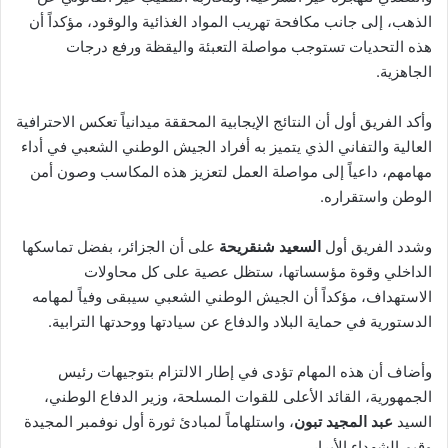
الذهب، إلى جانب مكافحة تهريب المواد الغذائية والوقود، مؤكداً أن
هذه التحديات تستوجب مواصلة التعبئة واليقظة ورفع درجات
الجاهزية.
وأكد الفريق أول أن النتائج الإيجابية المحققة ميدانياً تعكس الاحترافية
العالية والتفاني الذي يتميز به أفراد الجيش الوطني الشعبي في أداء
مهامهم، داعياً إلى مواصلة العمل لتعزيز هذه المكاسب وصون أمن
الوطن واستقراره.
وشدد الفريق أول
السعيد شنقريحة
على أن الجزائر، بفضل تماسكها
الداخلي وقوة مؤسساتها، ستظل عصية على كل محاولات
الاستهداف، مؤكداً أن الجيش الوطني الشعبي سيبقى وفياً لمهامه
الدستورية في حماية البلاد والدفاع عن سيادتها ووحدتها الترابية.
وأضاف أن هذه المهام تؤدى في إطار الالتزام بتوجيهات رئيس
الجمهورية، القائد الأعلى للقوات المسلحة، وزير الدفاع الوطني،
السيد
عبد المجيد تبون
، واستلهاماً لمبادئ ثورة أول نوفمبر المجيدة
وقيم الشهداء الأبرار.