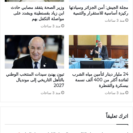
س
ئ
مجلة الجيش: أمن الجزائر وسيادتها
وزير الصحة يتفقد مصابي حادث
ت
ر
ركيزة أساسية للاستقرار والتنمية
ابن زياد بقسنطينة ويشدد على
ر
.
مواصلة التكفل بهم
منذ 3 ساعات
ج
.
منذ 3 ساعات
ا
م
ع
ش
ا
ر
ل
و
س
ع
ي
ث
ا
ق
د
ا
24 مليار دينار لتأمين مياه الشرب
تبون يهنئ سيدات المنتخب الوطني
ة
ف
لفائدة أكثر من 400 ألف نسمة
بالتأهل التاريخي إلى مونديال
ا
ي
ببسكرة والقنطرة
2027
ل
ض
منذ 3 ساعات
منذ 3 ساعات
و
خ
ط
م
ن
ي
ي
اترك تعليقاً
ع
ة
ز
ز