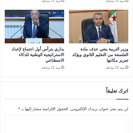
منذ 12 ساعة
منذ 12 ساعة
ا
ل
ي
و
م
ا
ل
و
وزير التربية ينفي حذف مادة
بداري يترأس أول اجتماع لإعداد
ط
الفلسفة من التعليم الثانوي ويؤكد
الاستراتيجية الوطنية للذكاء
ن
تعزيز مكانتها
الاصطناعي
ي
منذ 12 ساعة
منذ 12 ساعة
ل
ل
ه
اترك تعليقاً
ج
ر
ة
لن يتم نشر عنوان بريدك الإلكتروني.
الحقول الإلزامية مشار إليها بـ
*
ا
ل