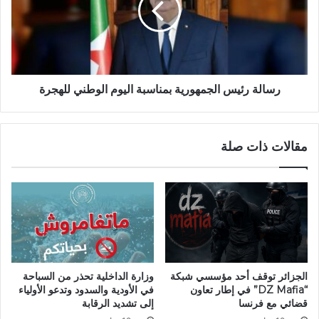
س
ة
ي
ر
ا
ئ
ل
ي
ل
س
ي
ا
رسالة رئيس الجمهورية بمناسبة اليوم الوطني للهجرة
ب
ل
ي
ج
ي
م
مقالات ذات صلة
غ
ه
ا
و
د
ر
ر
ي
ا
ة
ل
ب
ج
م
ز
ن
ا
ا
الجزائر توقف أحد مؤسسي شبكة
وزارة الداخلية تحذر من السباحة
ئ
س
“DZ Mafia” في إطار تعاون
في الأودية والسدود وتدعو الأولياء
ر
ب
قضائي مع فرنسا
إلى تشديد الرقابة
ة