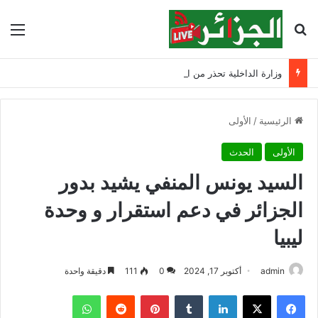
بحث عن
الق
وزارة الداخلية تحذر من السباحة في الأودية والسدود وتدعو الأولياء إلى تشديد الرقابة
الرئيسية
/
الأولى
الأولى
الحدث
السيد يونس المنفي يشيد بدور
الجزائر في دعم استقرار و وحدة
ليبيا
admin
أكتوبر 17, 2024
0
111
دقيقة واحدة
فيسبوك
‫X
لينكدإن
‏Tumblr
بينتيريست
‏Reddit
واتساب