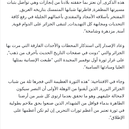
هذه الذكرى, أن نعتز بما حققته بلادنا من إنجازات وهي تواصل بثبات
مسيرتها المظفرة, قاطرتها شبابها المتمسك بتاريخه العريق,
المفتخر بأسلافه الأمجاد والمقتدي بأعمالهم الجليلة في رفع كافة
التحديات ومجابهة كل التهديدات, لتبقى الجزائر على الدوام قوية,
آمنة, مزدهرة وشامخة”.
وعاد الإصدار إلى استذكار المحطات والأحداث الفارقة التي مرت بها
الجزائر والتي “دونت في صفحات التاريخ الحديث بأحرف من ذهب”,
على غرار ثورة أول نوفمبر المجيدة التي “طبعت الإنسانية بمثلها
العليا ومبادئها السامية”.
وجاء في الافتتاحية: “هذه الثورة العظيمة التي فجرها ثلة من شباب
الجزائر البررة, الذين أيقنوا من الوهلة الأولى أن النصر سيكون
لامحالة حليفهم, وهو ما تحقق بعدما ارتوى كل شبر من أرضنا
الطاهرة بدماء قوافل من الشهداء, الذين صنعوا بحق ملاحم بطولية
في ثورة تعتبر من أعظم ثورات التحرير, إن لم تكن أعظمها على
الإطلاق”.