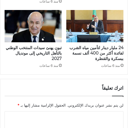
منذ 6 ساعات
ث
ر
ي
ى
ق
ا
ة
ل
ا
7
ل
0
ت
ل
أ
ا
24 مليار دينار لتأمين مياه الشرب
تبون يهنئ سيدات المنتخب الوطني
س
ن
لفائدة أكثر من 400 ألف نسمة
بالتأهل التاريخي إلى مونديال
ي
د
ببسكرة والقنطرة
2027
س
ل
منذ 6 ساعات
منذ 6 ساعات
ي
ا
ة
ع
ل
ا
ل
اترك تعليقاً
ل
ج
ث
م
و
لن يتم نشر عنوان بريدك الإلكتروني.
الحقول الإلزامية مشار إليها بـ
*
ه
ر
و
ة
ا
ر
:
ي
ر
ل