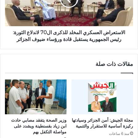
:
ع
ص
ر
و
ا
ت
ض
ا
ا
الاستعراض العسكري المخلد للذكرى ال70 لاندلاع الثورة:
ل
ل
رئيس الجمهورية يستقبل قادة ورؤساء ضيوف الجزائر
ش
ع
ع
س
ب
ك
مقالات ذات صلة
ا
ر
ل
ي
ج
ا
ز
ل
ا
م
ئ
خ
ر
ل
ي
د
و
ل
مجلة الجيش: أمن الجزائر وسيادتها
وزير الصحة يتفقد مصابي حادث
ا
ل
ركيزة أساسية للاستقرار والتنمية
ابن زياد بقسنطينة ويشدد على
ل
ذ
مواصلة التكفل بهم
منذ 6 ساعات
و
ك