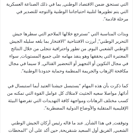
التي تستحق ضمن الاقتصاد الوطني, بما في ذلك الصناعة العسكرية
التي يتم تطويرها لتلبية احتياجاتنا الوطنية والتوجه للتصدير في
مرحلة قادمة”.
وبذات المناسبة التي “نسترجع خلالها الملاحم التي سطرها جيش
التحرير الوطني”, أبرزت الافتتاحية “الافتخار بما بلغه سليله الجيش
الوطني الشعبي اليوم, من تطور واحترافية تتجلى من خلال النتائج
المعتبرة التي يحققها وهو ينفذ مهامه على جميع المستويات, سواء
في مجال التكوين أو التجهيز أو التحضير القتالي, لا سيما في مجال
مكافحة الإرهاب والجريمة المنظمة وحماية حدودنا الوطنية”.
كما ذكرت بأن هذه المهام “يستبسل جيشنا العتيد أيما استبسال في
أدائها, مواصلا سعيه الحثيث لامتلاك كل عوامل القوة التي تمكنه من
كسب مختلف الرهانات ومواجهة كافة التهديدات التي تفرضها البيئة
الإقليمية المتقلبة والأوضاع الدولية المضطربة”.
وتوقفت, في هذا الشأن, عند ما قاله رئيس أركان الجيش الوطني
الشعبي, الفريق أول السعيد شنقريحة, حين أكد على أن “المحطات