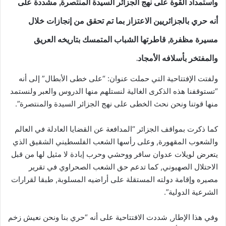
واستمداد القوة على نهج الجزائر السيدة المنتصرة, مشددة على
أنه حري بالجزائريين الاعتزاز بما تم تحقق من إنجازات خلال
مسيرة مظفرة, قاطرتها الشباب المتمسك بتاريخه العريق
والمفتخر بأسلافه الأمجاد.
ولفتت الإفتتاحية التي حملت عنوان: “على خطى الأبطال” إلى أنه
“تستوقفنا هذه الذكرى الغالية لنستلهم منها الدروس والعبر ولنستمد
منها قوتنا ونحن نحث الخطى على نهج الجزائر السيدة والمنتصرة”.
كما ذكرت بمواقف الجزائر “المدافعة عن القضايا العادلة في العالم
والشعوب المقهورة, وعلى رأسها الشعب الفلسطيني الشقيق الذي
يتعرض لويلات عدوان سافر ووحشي وحرب إبادة لا مثيل لها من قبل
الاحتلال الصهيوني, كما تدعم حق الشعب الصحراوي في تقرير
مصيره وإقامة دولته المستقلة على أراضيه المسلوبة, طبقا لقرارات
الشرعية الدولية”.
وفي هذا الإطار, شددت الافتتاحية على أنه “حري بنا ونحن نعيش زخم