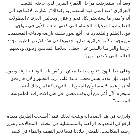
وبعد أن استعرضت مراحل الكفاح المرير الذي خاضه الشعب
الجزائري “ضد أعتى قوة استعمارية وقتذاك”, أشارت الافتتاحية إلى
أنه و”بقدر ما نستحضر بكل فخر واعتزاز وبخالص العرفان البطولات
العظيمة والتضحيات الجسام التي قدمها شعبنا الأبي في مواجهة
قوى الظلم والطغيان, في أبلغ صور تشبثه بأرضه ودفاعه المستميت
عن وجوده كأمة جزائرية ضاربة جذورها في هذه الأرض الطيبة, نجدد
عزمنا والتزامنا بالسير على خطى أسلافنا الميامين وصون وديعتهم
الغالية التي لا تقدر بثمن”.
وعلى هذا النهج –تتابع مجلة الجيش– و “من باب الوفاء بالوعد وصون
العهد, فإن بلادنا تسير بخطى ثابتة على درب التطور والازدهار نحو
آفاق واعدة, لاسيما وأن المقومات التي تمكننا من ذلك أضحت
متوفرة الآن أكثر من أي وقت مضى, في ظل الإنجازات الملموسة
المحققة”.
وأبرزت في هذا الصدد أنه ونتيجة لذلك, فقد “أصبحت الطريق معبدة
لرفع كل التحديات الراهنة والمستقبلية في مختلف المجالات، وتعزيز
رصيد المكاسب, للمضي ببلادنا قدما نحو النهضة والنماء في كنف