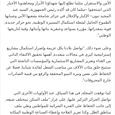
الأمن والاستقرار, مثلما تطلع إليها شهداؤنا الأبرار ومجاهدونا الأخيار
الذين استحقوا –مثلما كان قد أكده رئيس الجمهورية, السيد عبد
المجيد تبون– الإكبار والإجلال في جزائر شامخة بشعبها الأبي وشبابها
الطموح الحامل لشعلة استكمال المسيرة الوطنية, نحو جزائر جديدة,
قوية بمقدراتها, مؤزرة بسواعد وعبقرية بناتها وأبنائها, وفية لتاريخها
الوطني”.
وعلى ضوء ذلك, “تواصل بلادنا بكل عزيمة وإصرار استكمال مشاريع
إستراتيجية كبرى في مجالات متعددة, أهمها تحقيق الاكتفاء الذاتي
من الغذاء وتعزيز المشاريع الاستثمارية والمؤسسات الناشئة التي
ستتيح خلق مئات الآلاف من مناصب الشغل لفائدة شبابنا, فضلا عن
الحفاظ على نفس وتيرة النمو المحققة والرفع من قيمة الصادرات
خارج المحروقات”.
كما توقفت المجلة, في هذا السياق, عند الأولويات الأخرى التي
تواصل الجزائر التركيز عليها, على غرار “ملف السكن بمختلف صيغه,
إلى جانب الحفاظ على القدرة الشرائية للمواطنين وطي ملف
مناطق الظل, وكذا تعزيز الفلاحة وإعطاء الصناعة الوطنية المكانة