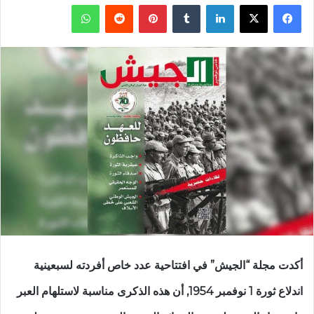
فيسبوك
‫X
لينكدإن
‏Tumblr
بينتيريست
‏Reddit
واتساب
أكدت مجلة “الجيش” في افتتاحية عدد خاص أفردته لسبعينية
اندلاع ثورة 1 نوفمبر 1954, أن هذه الذكرى مناسبة لاستلهام العبر