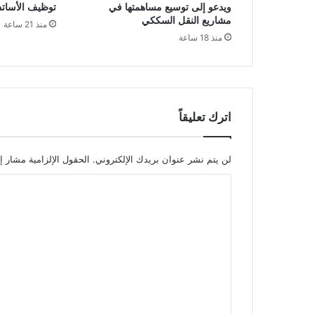
ويدعو إلى توسيع مساهمتها في
توظيف الأساتذة ل
ب
مشاريع النقل السككي
منذ 21 ساعة
م
منذ 18 ساعة
ن
ا
س
ب
ة
ا
اترك تعليقاً
ل
ي
و
لن يتم نشر عنوان بريدك الإلكتروني.
الحقول الإلزامية مشار إل
م
ا
ا
ل
ل
ع
ت
ا
ل
ع
م
ل
ي
ي
ل
ل
ق