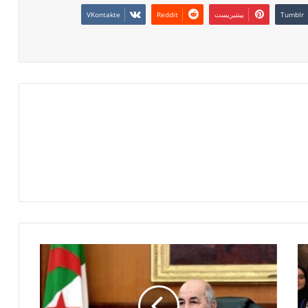
بينتيريست
ر
ئ
ي
س