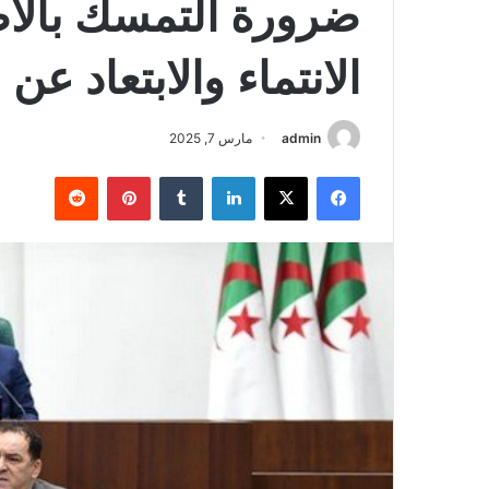
ضرورة التمسك بالأص
الانتماء والابتعاد عن
admin
مارس 7, 2025
فيسبوك
‫X
لينكدإن
‏Tumblr
بينتيريست
‏Reddit