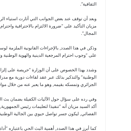
الثقافية”.
وبعد أن توقف عند بعض الجوانب التي أثارت استياء الرأ
مزيان التأكيد على “ضرورة الالتزام بالاحترافية واحترام
المجال”.
وذكر, في هذا الصدد, بالإجراءات القانونية الملزمة لوسا
على “وجوب احترام المرجعية الدينية والهوية الوطنية وثو
وشدد بهذا الخصوص على أن الوزارة “حريصة على إلزام و
الوطنية” والتذكير بذلك عبر عقد لقاءات دورية مع مدر
الجزائري وتمسكه بقيمه, وهو ما يعبر عنه من خلال مواق
وفي رده على سؤال حول الآليات الكفيلة بضمان بث القنو
أكد السيد مزيان أنه “تنفيذا لتعليمات رئيس الجمهورية,
الفضائي, ليكون جسر تواصل حيوي بين الجالية الوطنية و
كما أبرز في هذا الصدد, أهمية البث الحي باعتباره “أد