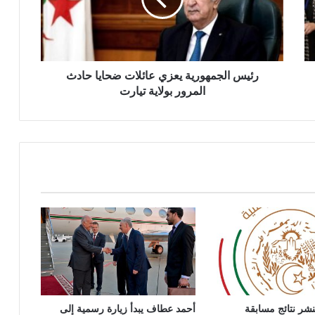
ا
ل
ج
م
ه
و
رئيس الجمهورية يعزي عائلات ضحايا حادث
ر
المرور بولاية تيارت
ي
ة
ي
ع
ز
ي
ع
ا
ئ
ل
ا
ت
ض
ح
تنشر نتائج مسابقة
أحمد عطاف يبدأ زيارة رسمية إلى
ا