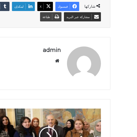
شاركها
فيسبوك
‫X
لينكدإن
مشاركة عبر البريد
طباعة
admin
موق
ع
الوي
ب
ا
ل
س
ي