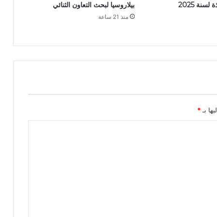
سنة 2025
بيلاروسيا لبحث التعاون الثنائي
ي
منذ 21 ساعة
ا
ح
ا
د
ث
ا
ل
م
ر
و
يها بـ
*
ر
ب
و
ل
ا
ي
ة
ت
ي
ا