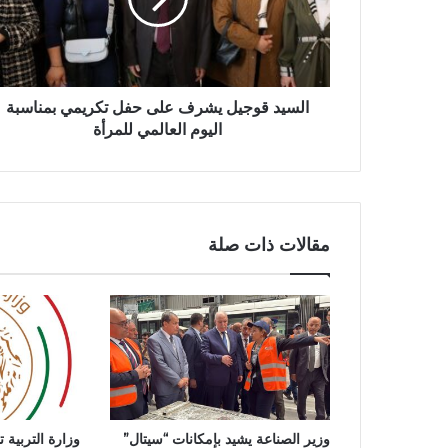
د
ق
و
ج
ي
ل
السيد قوجيل يشرف على حفل تكريمي بمناسبة
ي
اليوم العالمي للمرأة
ش
ر
ف
ع
ل
مقالات ذات صلة
ى
ح
ف
ل
ت
ك
ر
ي
م
وزير الصناعة يشيد بإمكانات “سيتال”
وزارة التربية 
ي