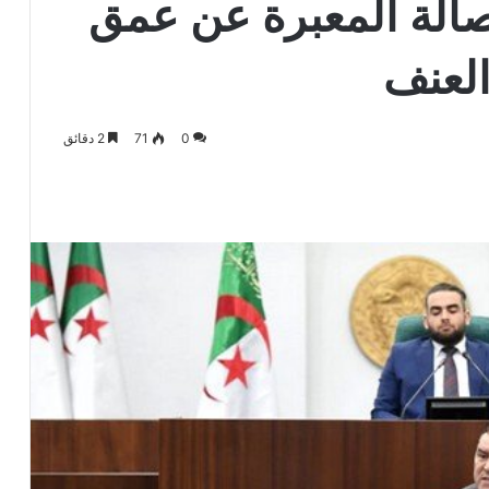
الة المعبرة عن عمق
 العنف
0
71
2 دقائق