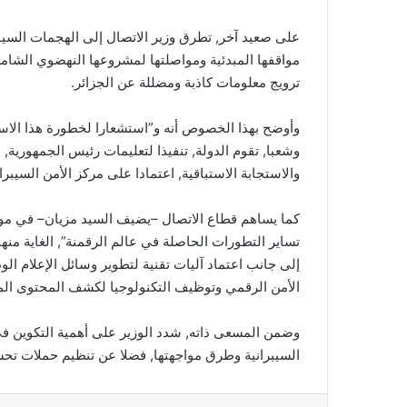
على صعيد آخر, تطرق وزير الاتصال إلى الهجمات السيبران
مواقفها المبدئية ومواصلتها لمشروعها النهضوي الشامل
ترويج معلومات كاذبة ومضللة عن الجزائر.
وأوضح بهذا الخصوص أنه و”استشعارا لخطورة هذا الاس
وشعبا, تقوم الدولة, تنفيذا لتعليمات رئيس الجمهورية, ا
والاستجابة الاستباقية, اعتمادا على مركز الأمن السيبرا
كما يساهم قطاع الاتصال –يضيف السيد مزيان– في مواج
تساير التطورات الحاصلة في عالم الرقمنة”, الغاية منها
إلى جانب اعتماد آليات تقنية لتطوير وسائل الإعلام الو
الأمن الرقمي وتوظيف التكنولوجيا لكشف المحتوى الم
وضمن المسعى ذاته, شدد الوزير على أهمية التكوين 
السيبرانية وطرق مواجهتها, فضلا عن تنظيم حملات تح