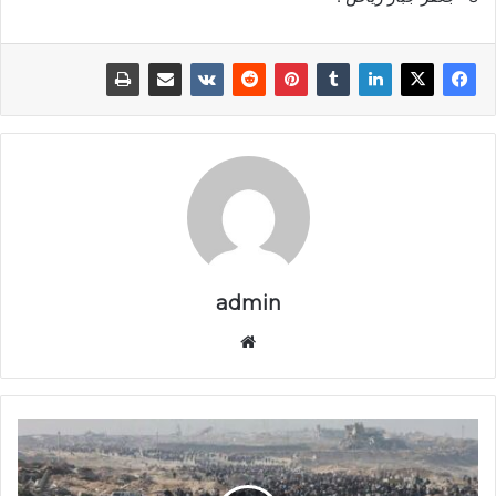
admin
موق
ع
الوي
ب
ا
ل
أ