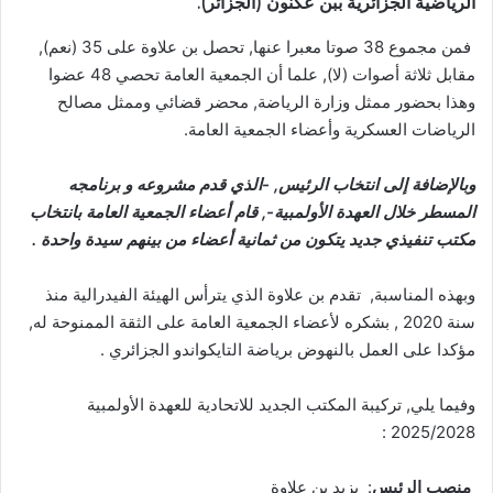
الرياضية الجزائرية ببن عكنون (الجزائر).
فمن مجموع 38 صوتا معبرا عنها, تحصل بن علاوة على 35 (نعم),
مقابل ثلاثة أصوات (لا), علما أن الجمعية العامة تحصي 48 عضوا
وهذا بحضور ممثل وزارة الرياضة, محضر قضائي وممثل مصالح
الرياضات العسكرية وأعضاء الجمعية العامة.
وبالإضافة إلى انتخاب الرئيس, -الذي قدم مشروعه و برنامجه
المسطر خلال العهدة الأولمبية-, قام أعضاء الجمعية العامة بانتخاب
مكتب تنفيذي جديد يتكون من ثمانية أعضاء من بينهم سيدة واحدة .
وبهذه المناسبة, تقدم بن علاوة الذي يترأس الهيئة الفيدرالية منذ
سنة 2020 , بشكره لأعضاء الجمعية العامة على الثقة الممنوحة له,
مؤكدا على العمل بالنهوض برياضة التايكواندو الجزائري .
وفيما يلي, تركيبة المكتب الجديد للاتحادية للعهدة الأولمبية
2025/2028 :
منصب الرئيس
: يزيد بن علاوة