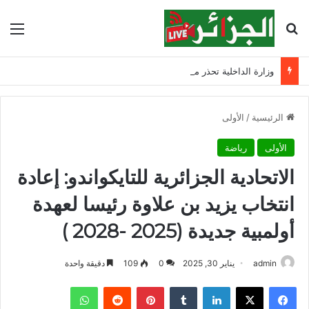
بحث عن
الق
وزارة الداخلية تحذر من السباحة في الأودية والسدود وتدعو الأولياء إلى تشديد الرقابة
الرئيسية
/
الأولى
الأولى
رياضة
الاتحادية الجزائرية للتايكواندو: إعادة
انتخاب يزيد بن علاوة رئيسا لعهدة
أولمبية جديدة (2025 -2028 )
admin
يناير 30, 2025
0
109
دقيقة واحدة
فيسبوك
‫X
لينكدإن
‏Tumblr
بينتيريست
‏Reddit
واتساب