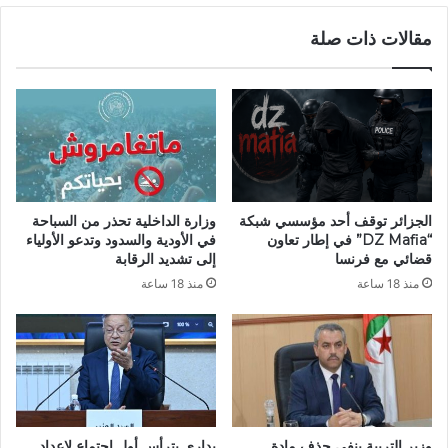
ن
ة
مقالات ذات صلة
ا
ه
ز
و
ح
ا
ع
ة
ا
:
د
م
و
س
ا
ت
إ
ق
الجزائر توقف أحد مؤسسي شبكة
وزارة الداخلية تحذر من السباحة
ل
ب
“DZ Mafia” في إطار تعاون
في الأودية والسدود وتدعو الأولياء
ى
ل
قضائي مع فرنسا
إلى تشديد الرقابة
ش
ا
منذ 18 ساعة
منذ 18 ساعة
م
ل
ا
ر
ل
و
ق
ي
ط
س
ا
ا
ع
ت
غ
و
وزير التربية ينفي حذف مادة
بداري يترأس أول اجتماع لإعداد