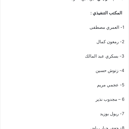
المكتب التنفيذي :
1- العمري مصطفى
2- رمعون كمال
3- بسكري عبد المالك
4- زتوش حسين
5- عجمي مريم
6 – مجدوب نذير
7- ريول بوزيد
8- جعفر جبار رياض .