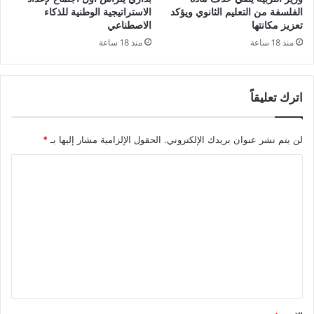
ز
ن
الفلسفة من التعليم الثانوي ويؤكد
الاستراتيجية الوطنية للذكاء
ة
ج
تعزيز مكانتها
الاصطناعي
م
منذ 18 ساعة
منذ 18 ساعة
ب
ن
ع
اترك تعليقاً
ك
ن
و
لن يتم نشر عنوان بريدك الإلكتروني.
الحقول الإلزامية مشار إليها بـ
*
ن
ل
ا
ت
ع
ل
م
ت
ي
ع
ق
ا
ل
ل
ي
ف
ا
ق
ر
*