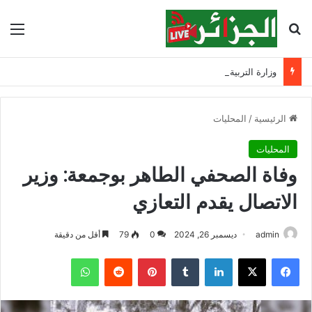
بحث عن
الق
وزارة التربية تنشر نتائج مسابقة توظيف الأساتذة لسنة 2025
الرئيسية
/
المحليات
المحليات
وفاة الصحفي الطاهر بوجمعة: وزير
الاتصال يقدم التعازي
admin
ديسمبر 26, 2024
0
79
أقل من دقيقة
فيسبوك
‫X
لينكدإن
‏Tumblr
بينتيريست
‏Reddit
واتساب