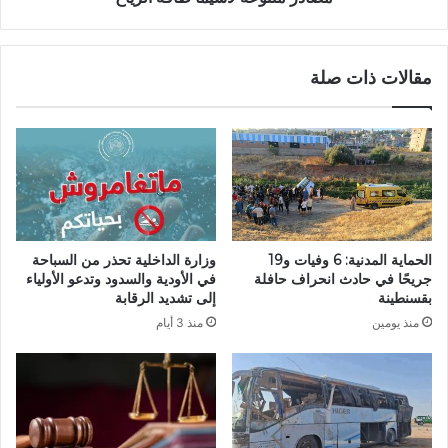
ى
:
ي
م
س
خ
مقالات ذات صلة
ت
ت
ق
ص
ب
و
ل
ن
ا
ي
ل
ب
ش
ر
ي
ز
خ
و
الحماية المدنية: 6 وفيات و19
وزارة الداخلية تحذر من السباحة
س
ن
جريحًا في حادث انحراف حافلة
في الأودية والسدود وتدعو الأولياء
ي
أ
بقسنطينة
إلى تشديد الرقابة
د
ه
منذ يومين
منذ 3 أيام
ي
م
م
ي
ح
ة
م
ا
د
س
و
ت