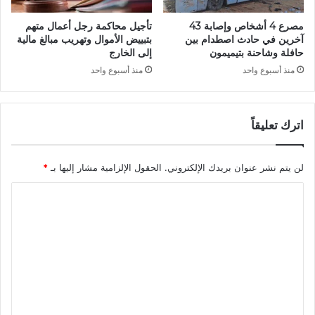
ل
ث
د
م
مصرع 4 أشخاص وإصابة 43
تأجيل محاكمة رجل أعمال متهم
ا
ا
آخرين في حادث اصطدام بين
بتبييض الأموال وتهريب مبالغ مالية
ل
ر
حافلة وشاحنة بتيميمون
إلى الخارج
ش
ا
منذ أسبوع واحد
منذ أسبوع واحد
ي
ل
خ
ج
س
ز
ي
اترك تعليقاً
ا
د
ئ
ي
ر
لن يتم نشر عنوان بريدك الإلكتروني.
الحقول الإلزامية مشار إليها بـ
*
ا
ف
ي
ا
م
ص
ل
ا
ت
د
ع
ر
م
ل
ت
ي
ن