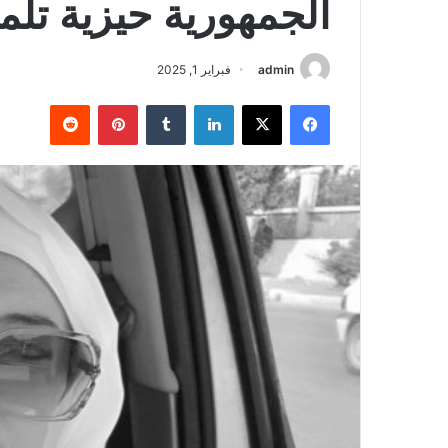
الجمهورية حيزية تل
admin
فبراير 1, 2025
فيسبوك
‫X
لينكدإن
‏Tumblr
بينتيريست
‏Reddit