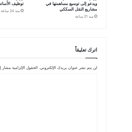
ويدعو إلى توسيع مساهمتها في
توظيف الأساتذة ل
ة
مشاريع النقل السككي
منذ 24 ساعة
ا
منذ 21 ساعة
ل
س
ل
ا
م
ا
اترك تعليقاً
ل
ت
ا
لن يتم نشر عنوان بريدك الإلكتروني.
الحقول الإلزامية مشار إل
ب
ا
ع
ة
ل
ل
ت
ل
أ
ع
م
ل
م
ي
ا
ل
ق