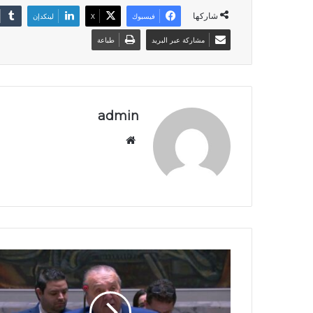
شاركها
فيسبوك
‫X
لينكدإن
مشاركة عبر البريد
طباعة
admin
موق
ع
الوي
ب
م
ج
ل
س