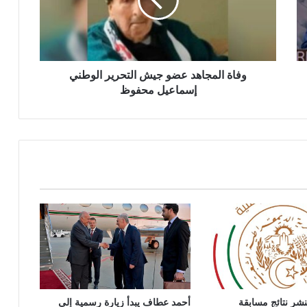
ا
ل
م
ج
ا
ه
وفاة المجاهد عضو جيش التحرير الوطني
د
إسماعيل محفوظ
ع
ض
و
ج
ي
ش
ا
ل
ت
ح
ر
ي
ر
ا
تنشر نتائج مسابقة
أحمد عطاف يبدأ زيارة رسمية إلى
ل