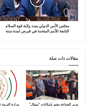
ا
ل
أ
م
ن
ا
مجلس الأمن الدولي يمدد ولاية قوة السلام
ل
التابعة للأمم المتحدة في قبرص لمدة سنة
د
و
ل
ي
ي
مقالات ذات صلة
م
د
د
و
ل
ا
ي
ة
ق
وزير الصناعة يشيد بإمكانات “سيتال”
وزارة التربية 
و