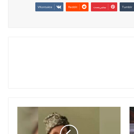
بينتيريست
و
ف
ا
ة