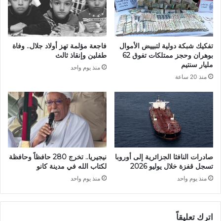
ل
أ
د
م
ا
ة
ع
:
تفكيك شبكة دولية لتبييض الأموال
فاجعة مؤلمة تهز أولاد جلال.. وفاة
م
"
بوهران وحجز ممتلكات تفوق 62
طفلين وإنقاذ ثالث
ل
ن
مليار سنتيم
منذ يوم واحد
ل
و
منذ 20 ساعة
ق
ف
ض
م
ي
ب
ة
ر
ا
م
ل
ر
ص
ج
ح
ع
صادرات النافثا الجزائرية إلى أوروبا
نيجيريا.. تخرج 280 حافظاً وحافظة
ر
ي
تسجل قفزة خلال يوليو 2026
لكتاب الله في مدينة كانو
ا
ت
منذ يوم واحد
منذ يوم واحد
و
ي
ي
و
ة
م
ص
اترك تعليقاً