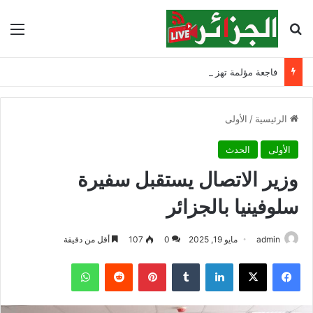
بحث عن
الق
فاجعة مؤلمة تهز أولاد جلال.. وفاة طفلين وإنقاذ ثالث
الرئيسية
/
الأولى
الأولى
الحدث
وزير الاتصال يستقبل سفيرة
سلوفينيا بالجزائر
admin
مايو 19, 2025
0
107
أقل من دقيقة
فيسبوك
‫X
لينكدإن
‏Tumblr
بينتيريست
‏Reddit
واتساب