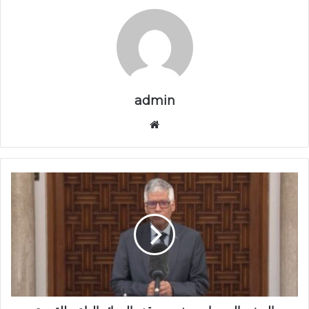
admin
موق
ع
الوي
ب
ا
ل
س
ف
ي
ر
ا
ل
ص