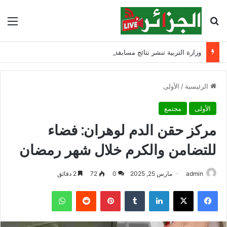
بحث عن
الق
وزارة التربية تنشر نتائج مسابقة توظيف الأساتذة لسنة 2025
الرئيسية
/
الأولى
الأولى
مجتمع
مركز حقن الدم لوهران: فضاء
للتضامن والكرم خلال شهر رمضان
admin
مارس 25, 2025
0
72
2 دقائق
فيسبوك
‫X
لينكدإن
‏Tumblr
بينتيريست
‏Reddit
واتساب