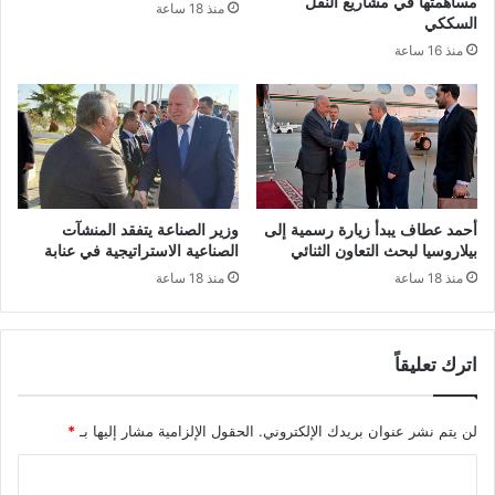
مساهمتها في مشاريع النقل
منذ 18 ساعة
ي
س
السككي
ن
ا
منذ 16 ساعة
ل
ل
ل
أ
ا
س
ن
ب
خ
ق
ر
ا
ا
ل
ط
ت
أحمد عطاف يبدأ زيارة رسمية إلى
وزير الصناعة يتفقد المنشآت
ف
ن
بيلاروسيا لبحث التعاون الثنائي
الصناعية الاستراتيجية في عنابة
ي
ز
منذ 18 ساعة
منذ 18 ساعة
م
ا
ش
ن
ر
ي
اترك تعليقاً
و
ع
ت
لن يتم نشر عنوان بريدك الإلكتروني.
الحقول الإلزامية مشار إليها بـ
*
ط
و
ا
ي