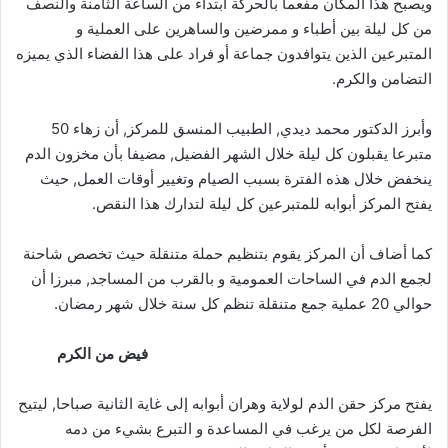
ويصبح هذا المكان مفعما بالحركة ابتداء من الساعة الثامنة والنصف
من كل ليلة بين أطباء و ممرضين والساهرين على العملية و
المتبرعين الذين يتوافدون جماعة أو فراد على هذا الفضاء الذي يميزه
التضامن والكرم.
وأبرز الدكتور محمد ديدي, الطبيب المنسق للمركز, أن زهاء 50
متبرعا يقبلون كل ليلة خلال الشهر الفضيل, مضيفا بأن مخزون الدم
ينخفض خلال هذه الفترة بسبب الصيام وتغيير أوقات العمل, حيث
يفتح المركز أبوابه للمتبرعين كل ليلة لتدارك هذا النقص.
كما أضاف أن المركز يقوم بتنظيم حملة متنقلة حيث تخصص شاحنة
لجمع الدم في الساحات العمومية و بالقرب من المساجد, مبرزا أن
حوالي 20 عملية جمع متنقلة تنظم كل سنة خلال شهر رمضان.
فيض من الكرم
يفتح مركز حقن الدم لولاية وهران أبوابه إلى غاية الثانية صباحا, ليتيح
الفرصة لكل من يرغب في المساعدة و التبرع بشيء من دمه