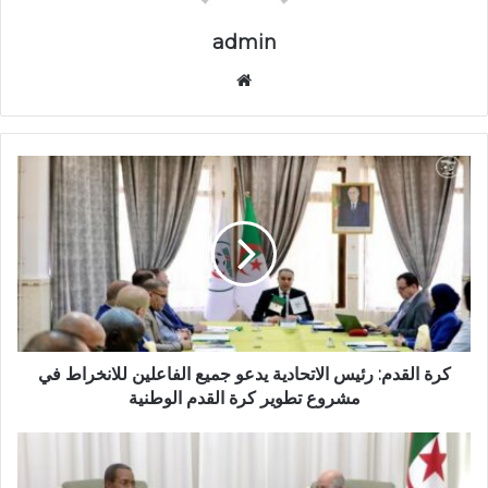
admin
موق
ع
الوي
ب
ك
ر
ة
ا
ل
ق
د
م
:
ر
كرة القدم: رئيس الاتحادية يدعو جميع الفاعلين للانخراط في
ئ
مشروع تطوير كرة القدم الوطنية
ي
س
ر
ا
ئ
ل