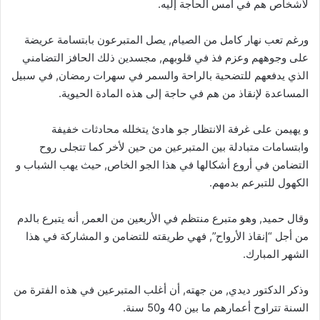
لأشخاص هم في أمس الحاجة إليه.
ورغم تعب نهار كامل من الصيام, يصل المتبرعون بابتسامة عريضة
على وجوههم وعزم فذ في قلوبهم, مجسدين ذلك الحافز التضامني
الذي يدفعهم للتضحية بالراحة والسمر في سهرات رمضان, في سبيل
المساعدة لإنقاذ من هم في حاجة إلى هذه المادة الحيوية.
و يهيمن على غرفة الانتظار جو هادئ يتخلله محادثات خفيفة
وابتسامات متبادلة بين المتبرعين من حين لأخر كما تتجلى روح
التضامن في أروع أشكالها في هذا الجو الخاص, حيث يهب الشباب و
الكهول للتبرعم بدمهم.
وقال حميد, وهو متبرع منتظم في الأربعين من العمر, أنه يتبرع بالدم
من أجل “إنقاذ الأرواح”, فهي طريقته للتضامن و المشاركة في هذا
الشهر المبارك.
وذكر الدكتور ديدي, من جهته, أن أغلب المتبرعين في هذه الفترة من
السنة تتراوح أعمارهم ما بين 40 و50 سنة.