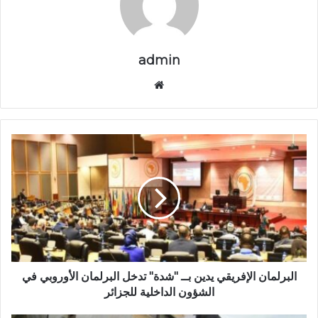
admin
موق
ع
الوي
ب
ا
ل
ب
ر
ل
م
ا
ن
ا
ل
البرلمان الإفريقي يدين بــ "شدة" تدخل البرلمان الأوروبي في
إ
الشؤون الداخلية للجزائر
ف