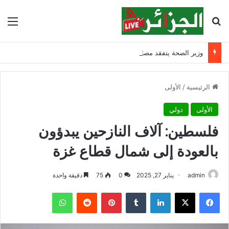
بحث عن
الق
وزير الصحة يتفقد مصابي حادث ابن زياد بقسنطينة ويشدد على مواصلة التكفل بهم
الرئيسية
/
الأولى
الأولى
دولي
فلسطين: آلاف النازحين يبدؤون
بالعودة إلى شمال قطاع غزة
admin
يناير 27, 2025
0
75
دقيقة واحدة
فيسبوك
‫X
لينكدإن
‏Tumblr
بينتيريست
‏Reddit
واتساب