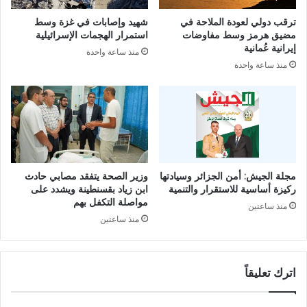
ب
ع
ترقب دولي لعودة الملاحة في
شهيد وإصابات في غزة وسط
ر
م
مضيق هرمز وسط مفاوضات
استمرار الهجمات الإسرائيلية
ل
س
إيرانية عُمانية
منذ ساعة واحدة
م
ت
منذ ساعة واحدة
ا
م
ن
ر
ا
ة
ل
ل
أ
ك
و
ب
ر
ح
و
ج
مجلة الجيش: أمن الجزائر وسيادتها
وزير الصحة يتفقد مصابي حادث
ب
م
ركيزة أساسية للاستقرار والتنمية
ابن زياد بقسنطينة ويشدد على
ي
ا
مواصلة التكفل بهم
منذ ساعتين
ف
ح
منذ ساعتين
ي
ا
ا
ل
ل
ا
ش
اترك تعليقاً
خ
ؤ
ت
و
ر