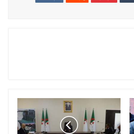
ر
خ
ر
و
خ
ي