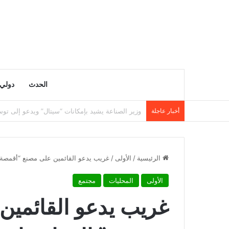
الحدث
دولي
أخبار عاجلة
وزارة التربية تنشر نتائج مسابقة توظيف الأساتذة لسنة 5
الرئيسية
/
الأولى
/
غريب يدعو القائمين على مصنع “أقمصة جن
الأولى
المحليات
مجتمع
غريب يدعو القائمين