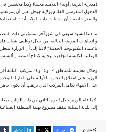
(مديرية التربية, أولياء التلاميذ محليا) وكذا مختصين 
الدخول المدرسي القادم بولاية جيجل على أن يتم تعميم
والسعر خاصة و أن سلطات ذات الولاية أبدت استعدادها 
ما دعا السيد سيفي في شق آخر, مسؤولي ذات المصنع, 
و اتجاهات الموضة الحالية من خلال توظيف شباب قادر
باعتماد التكنولوجيا الحديثة” لافتا إلى أن الوزارة تن
الوطنية للألبسة الجاهزة ببجاية لإنتاج أقمصة و ألبسة
وخلال معاينته للمناطق 14 و
الوزير على انطلاق التجارب الأولية على الفارغ للوحدة
على الانتهاء بكامل المركب الذي يرتقب أن يكون جاهزا
كما قام الوزير خلال اليوم الثاني من ذات الزيارة بمعاي
إلى بلدية الميلية لتفقد مشروع تهيئة المنطقة الصناعية 
شاركها
فيسبوك
‫X
لينكدإن