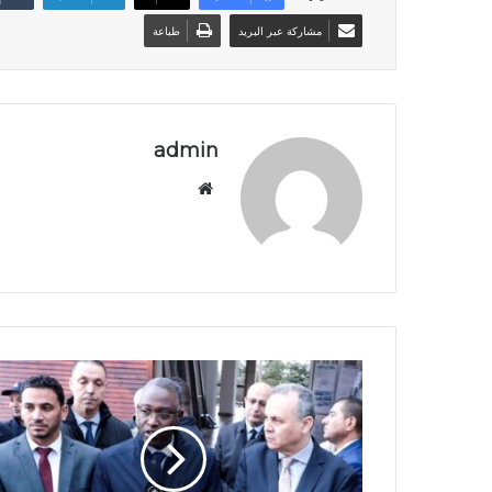
مشاركة عبر البريد
طباعة
admin
موق
ع
الوي
ب
ح
ي
د
ا
و
ي