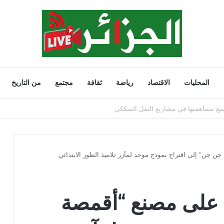
المحليات
الاقتصاد
رياضة
ثقافة
مجتمع
من التاريخ
202
 جن” إلى اقتراح نموذج موحد لمآزر تلاميذ الطور الابتدائي
 على مصنع “أقمصة