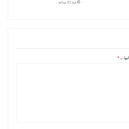
منذ 21 ساعة
ع
ب
ي
ا
ل
و
ط
ن
ي
ع
يها بـ
*
ن
و
ل
ا
ي
ت
ي
أ
د
ر
ا