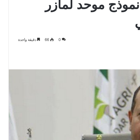
نموذج موحد لمآزر
ي
0
66
دقيقة واحدة