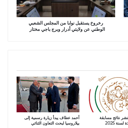
س
ت
ق
ب
رخروخ يستقبل نوابا من المجلس الشعبي
ل
الوطني عن ولايتي أدرار وبرج باجي مختار
ن
و
ا
ب
ا
م
ن
ا
ل
م
ج
ل
س
ا
تنشر نتائج مسابقة
أحمد عطاف يبدأ زيارة رسمية إلى
ل
سنة 2025
بيلاروسيا لبحث التعاون الثنائي
ش