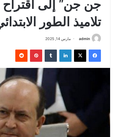
جن جن” إلى اقتراح 
تلاميذ الطور الابتدائ
admin
مارس 14, 2025
فيسبوك
‫X
لينكدإن
‏Tumblr
بينتيريست
‏Reddit