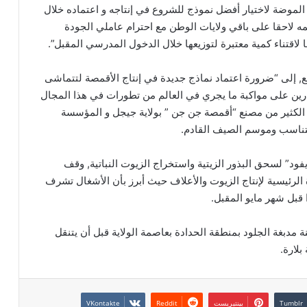
في الموضة لاختيار أفضل نموذج للشروع في إنتاجه و اعتماده خلال
ه لاحقا على باقي ولايات الوطن مع احترام عاملي الجودة
لاقتناء كمية معتبرة لتوزيعها خلال الدخول المدرسي المقبل”.
إلى “ضرورة اعتماد نماذج جديدة في إنتاج الأقمصة لتتماشى
ين على مواكبة ما يجري في العالم من تطورات في هذا المجال
تظر الكثير من مصنع “أقمصة جن جن ” بولاية جيجل و المؤسسة
 تتناسب وموسم الصيف القادم.
15 و16 لمركب “كتامة أقريفود” لسحق البذور الزيتية واستخراج الزيوت النباتية, وقف
 الرئيسية لإنتاج الزيوت والأعلاف حيث أبرز بأن الأشغال تشرف
 قبل شهر مايو المقبل.
نة مدبغة الجلود بمنطقة الحدادة بعاصمة الولاية قبل أن يتنقل
بلارة.
بينتيريست