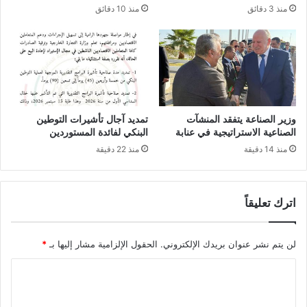
منذ 3 دقائق
منذ 10 دقائق
م
خ
ج
ر
ي
ي
ن
ن
ر
ف
ي
ي
ا
ح
ض
ا
وزير الصناعة يتفقد المنشآت
تمديد آجال تأشيرات التوطين
ي
د
الصناعية الاستراتيجية في عنابة
البنكي لفائدة المستوردين
ي
ث
منذ 14 دقيقة
منذ 22 دقيقة
ن
ا
ب
ن
ق
ز
ن
ل
اترك تعليقاً
ا
ا
ت
ق
ي
ت
لن يتم نشر عنوان بريدك الإلكتروني.
الحقول الإلزامية مشار إليها بـ
*
'
ر
ا
'
ب
ا
ة
ل
ل
ب