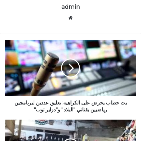
admin
موق
ع
الوي
ب
ب
ث
خ
ط
ا
ب
ي
ح
ر
ض
بث خطاب يحرض على الكراهية: تعليق عددين لبرنامجين
ع
رياضيين بقناتي ''البلاد'' و"دزاير توب"
ل
ى
و
ا
ه
ل
ر