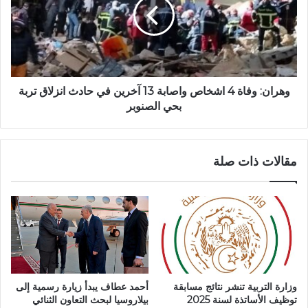
ك
ا
ر
ن
ا
:
ه
و
ي
ف
ة
ا
:
ة
وهران: وفاة 4 اشخاص واصابة 13 آخرين في حادث انزلاق تربة
ت
4
بحي الصنوبر
ع
ا
ل
ش
ي
خ
مقالات ذات صلة
ق
ا
ع
ص
د
و
د
ا
ي
ص
ن
ا
ل
ب
ب
ة
ر
1
وزارة التربية تنشر نتائج مسابقة
أحمد عطاف يبدأ زيارة رسمية إلى
ن
3
توظيف الأساتذة لسنة 2025
بيلاروسيا لبحث التعاون الثنائي
ا
آ