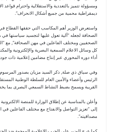
ومسؤولة تتميز بالتعددية والاستقلالية واحترام قواعد ا
ديمقراطية محمية من جميع أشكال الانحراف”.
واستعرض الوزير أهم المكاسب التي حققها القطاع في 
الصحافة لجعله “آلية تعول عليها لتجسيد سياستها في 
الصحفيين ومختلف الفاعلين في مهن الصحافة”, مع “ا
كل وسائل الاعلام السمعية البصرية والإلكترونية والمك
أداء دوره المحوري عبر إنتاج مضامين إعلامية ذات جودة
وفي سياق ذي صلة, ذكر السيد مزيان بصدور المرسوم 
الرئيس وأعضاء والأمين العام للسلطة الوطنية المستقل
القريبة ويسمح بضبط النشاط السمعي البصرى بما يخدم
وأعلن بالمناسبة عن إطلاق الوزارة للمنصة الالكترونية
إلى “تعزيز التواصل والانفتاح مع مختلف الفاعلين في ال
مصداقيته”.
كما عرج الوزير على الحرب الإعلامية الموجهة ضد الج