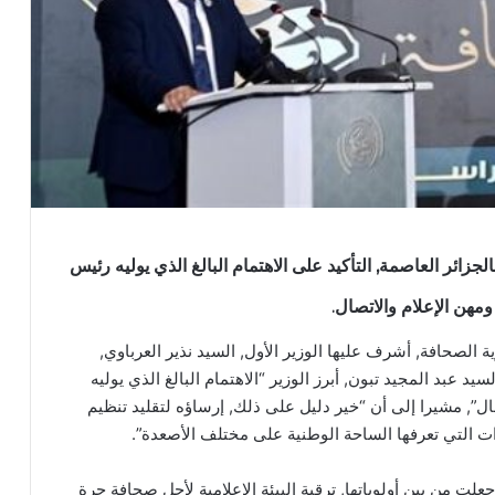
جزائر العاصمة, التأكيد على الاهتمام البالغ الذي يوليه رئيس
ومهن الإعلام والاتصال.
ة الصحافة, أشرف عليها الوزير الأول, السيد نذير العرباوي,
 عبد المجيد تبون, أبرز الوزير “الاهتمام البالغ الذي يوليه
ل”, مشيرا إلى أن “خير دليل على ذلك, إرساؤه لتقليد تنظيم
ت التي تعرفها الساحة الوطنية على مختلف الأصعدة”.
لت من بين أولوياتها, ترقية البيئة الإعلامية لأجل صحافة حرة