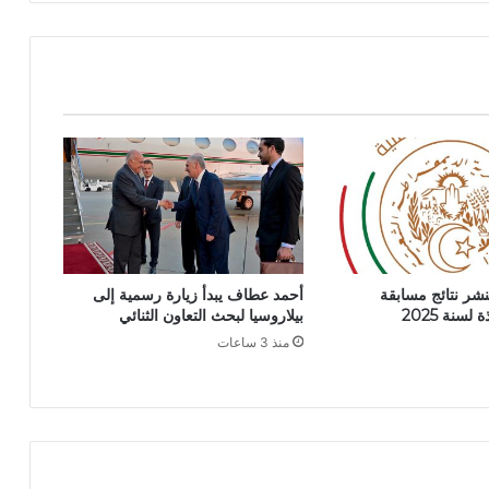
:
ض
ر
و
ر
ة
ت
ف
ع
ي
ل
ا
ل
تنشر نتائج مسابقة
أحمد عطاف يبدأ زيارة رسمية إلى
ح
سنة 2025
بيلاروسيا لبحث التعاون الثنائي
س
منذ 3 ساعات
ا
ب
ا
ت
و
ت
ح