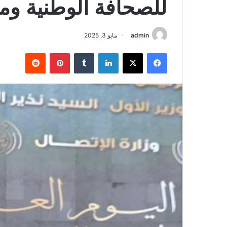
للصحافة الوطنية ومه
admin
مايو 3, 2025
فيسبوك
‫X
لينكدإن
‏Tumblr
بينتيريست
‏Reddit