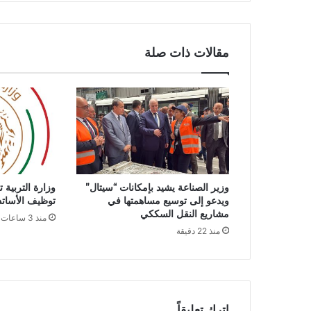
ح
ا
ت
ت
مقالات ذات صلة
م
س
ب
ر
م
و
ز
و
ث
وزير الصناعة يشيد بإمكانات “سيتال”
وزارة التربية 
و
ويدعو إلى توسيع مساهمتها في
توظيف الأساتذة ل
ا
مشاريع النقل السككي
منذ 3 ساعات
ب
منذ 22 دقيقة
ت
ا
ل
أ
م
ة
اترك تعليقاً