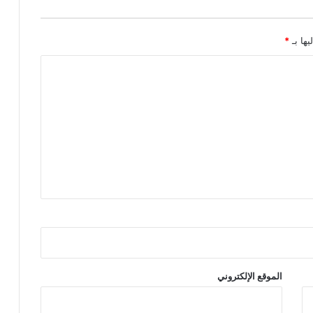
م
ي
ل
يها بـ
*
ا
ل
م
ل
ف
ا
ت
ق
ب
ل
2
0
م
ا
ي
و
الموقع الإلكتروني