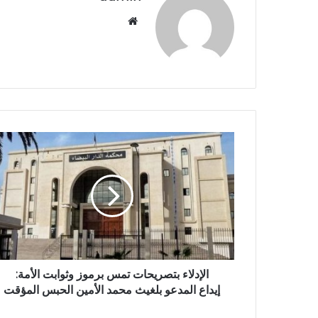
موق
ع
الوي
ب
ا
ل
إ
د
ل
ا
ء
ب
ت
ص
الإدلاء بتصريحات تمس برموز وثوابت الأمة:
ر
إيداع المدعو بلغيث محمد الأمين الحبس المؤقت
ي