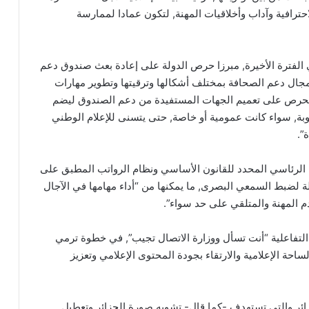
لاحترافية وآداب وأخلاقيات المهنة, لتكون عمادا لممارسة
الفترة الأخيرة, مبرزا حرص الدولة على إعادة بعث صندوق دعم
مجال دعم الصحافة بمختلف أشكالها وترقيتها وتطوير مهارات
لحرص على تعميم الجهات المستفيدة من دعم الصندوق ليضم
توبة, سواء كانت عمومية أو خاصة, حتى يتسنى للإعلام الوطني
”.
الرئاسي المحدد للقانون الأساسي ونظام الرواتب المطبق على
ة لضبط السمعي البصرى, ما يمكنها من “أداء مهامها في الآجال
 المهنة والمتلقي على حد سواء”.
 التفاعلية “أنت تسأل ووزارة الاتصال تجيب”, في خطوة ترمي
ساحة الإعلامية والارتقاء بجودة المحتوى الإعلامي وتعزيز
زائر والتي تستهدف -كما قال- تشويه صورة الجزائر وتعطيل