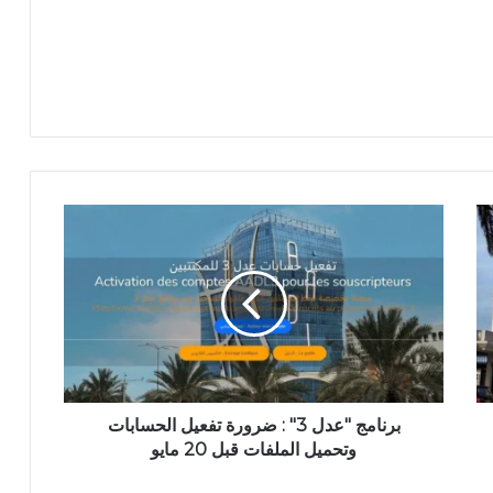
ب
ر
ن
ا
م
ج
"
ع
د
ل
برنامج "عدل 3" : ضرورة تفعيل الحسابات
3
وتحميل الملفات قبل 20 مايو
"