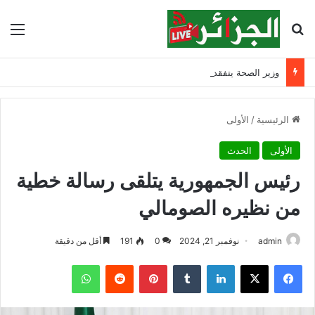
بحث عن
الق
وزير الصحة يتفقد مصابي حادث ابن زياد بقسنطينة ويشدد على مواصلة التكفل بهم
الرئيسية
/
الأولى
الأولى
الحدث
رئيس الجمهورية يتلقى رسالة خطية
من نظيره الصومالي
admin
نوفمبر 21, 2024
0
191
أقل من دقيقة
فيسبوك
‫X
لينكدإن
‏Tumblr
بينتيريست
‏Reddit
واتساب