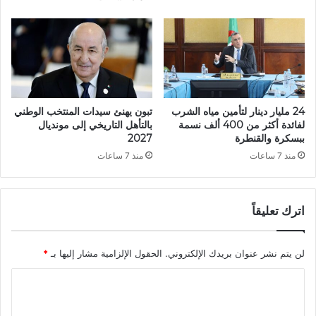
ل
د
و
ر
ة
ا
ل
ـ
24 مليار دينار لتأمين مياه الشرب
تبون يهنئ سيدات المنتخب الوطني
7
لفائدة أكثر من 400 ألف نسمة
بالتأهل التاريخي إلى مونديال
0
ببسكرة والقنطرة
2027
ل
منذ 7 ساعات
منذ 7 ساعات
ل
ج
م
اترك تعليقاً
ع
ي
ة
لن يتم نشر عنوان بريدك الإلكتروني.
الحقول الإلزامية مشار إليها بـ
*
ا
ل
ا
ب
ر
ل
ل