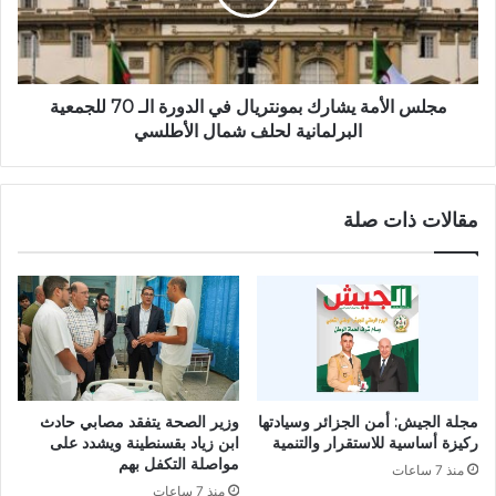
ل
ل
ك
أ
ا
م
ت
ة
ب
ي
مجلس الأمة يشارك بمونتريال في الدورة الـ 70 للجمعية
ك
ش
البرلمانية لحلف شمال الأطلسي
م
ا
ا
ر
ل
ك
مقالات ذات صلة
د
ب
ا
م
و
و
د
ن
ت
ر
ي
ا
ل
مجلة الجيش: أمن الجزائر وسيادتها
وزير الصحة يتفقد مصابي حادث
ف
ركيزة أساسية للاستقرار والتنمية
ابن زياد بقسنطينة ويشدد على
ي
مواصلة التكفل بهم
منذ 7 ساعات
ا
منذ 7 ساعات