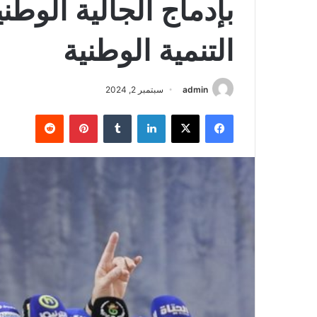
بإدماج الجالية الوطن
التنمية الوطنية
admin
سبتمبر 2, 2024
فيسبوك
‫X
لينكدإن
‏Tumblr
بينتيريست
‏Reddit