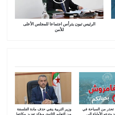
س
ت
ب
و
ن
الرئيس تبون يترأس اجتماعا للمجلس الأعلى
ي
للأمن
ت
ر
أ
س
ا
ج
ت
م
ا
ع
ا
ل
ل
م
ة تحذر من السباحة في
وزير التربية ينفي حذف مادة الفلسفة
ج
 وتدعو الأولياء إلى
من التعليم الثانوي ويؤكد تعزيز مكانتها