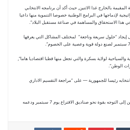
المقيمة بالخارج غدا الاثنين, حيث أكد أن برنامجه الانتخابي
وضع استراتيجية لإدماجها في البرامج الوطنية خصوصا التنموية منها داعيا
 في هذا الاستحقاق والمساهمة في صناعة مستقبل البلاد”.
إيجاد “حلول سريعة وناجعة” لمختلف المشاكل التي يعرفها
والسياحية لولاية بسكرة والتي تجعل منها قطبا اقتصاديا هاما”,
رات الوطن”.
خابه رئيسا للجمهورية — على “مراجعة التقسيم الاداري
وفي ختام التجمع, دعا المترشح حساني شريف, الناخبين إلى التوجه بقوة نحو صناديق الاقتراع يوم 7 سبتمبر ودعمه