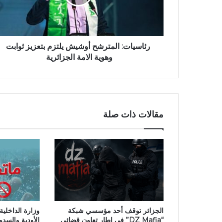
ا
ت
:
ا
ل
رئاسيات: المترشح أوشيش يلتزم بتعزيز ثوابت
م
وهوية الامة الجزائرية
ت
ر
ش
ح
أ
مقالات ذات صلة
و
ش
ي
ش
ي
ل
ت
ز
م
الجزائر توقف أحد مؤسسي شبكة
وزارة الداخلي
ب
“DZ Mafia” في إطار تعاون قضائي
الأودية والسدود