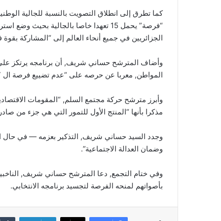
كما تطرق إلى انطلاق التصويت بالنسبة للجالية الوطنية 
“فرصة” يحمل 15 تعهدا خاصا بالجالية بحيث 
الجزائريين في جميع أنحاء العالم إلى “المشاركة بقوة
وأضاف المترشح حساني شريف, أن برنامجه يرتكز على 
المواطن, معربا عن حرصه على “عدم تضييع فرصة ال 7 سبتمبر لصنع دولة قوية وعصية على الخصوم”.
وأبرز مترشح حركة مجتمع السلم, “المقومات الاقتصادية 
مذكرا بأنها “المنتج الأول للتمور التي هي جزء من صاد
وجدد السيد حساني شريف, التذكير بعزمه — في حال انت
وضمان العدالة الاجتماعية”.
بأصواتهم لمنحه الفرصة لتجسيد برنامجه الانتخابي.