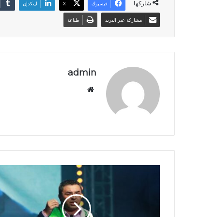
شاركها
فيسبوك
‫X
لينكدإن
مشاركة عبر البريد
طباعة
admin
موق
ع
الوي
ب
ر
ئ
ا
س
ي