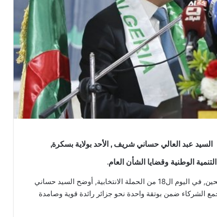
ة مجتمع السلم لرئاسيات 7 سبتمبر, السيد عبد العالي حساني شريف , الأحد بولاية بسكرة,
التنمية الوطنية وقضايا الشأن العام.
وفي تجمع شعبي نشطه بالمركب المعدني حمام الصالحين, في اليوم ال18 من الحملة الانتخابية, أوضح السيد حساني
ع الشركاء ضمن بوتقة واحدة نحو جزائر رائدة قوية وصامدة