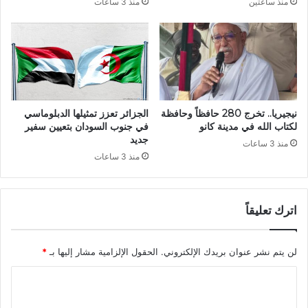
منذ ساعتين
منذ 3 ساعات
ل
ه
ل
و
م
ا
و
ر
س
ي
ي
ب
ق
و
ى
م
نيجيريا.. تخرج 280 حافظاً وحافظة
الجزائر تعزز تمثيلها الدبلوماسي
ا
د
لكتاب الله في مدينة كانو
في جنوب السودان بتعيين سفير
ل
ي
جديد
منذ 3 ساعات
ك
ن
منذ 3 ساعات
ل
ل
ا
ل
س
ع
ي
ل
اترك تعليقاً
ك
و
ي
م
ة
لن يتم نشر عنوان بريدك الإلكتروني.
الحقول الإلزامية مشار إليها بـ
*
و
ا
ا
ل
ت
ل