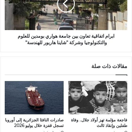
ة
م
ا
ا
ل
ت
ع
ف
ا
ا
ش
ق
ابرام اتفاقية تعاون بين جامعة هواري بومدين للعلوم
ر
ي
والتكنولوجيا وشركة "شاينا هاربور للهندسة"
ة
ة
ل
ت
ل
ع
مقالات ذات صلة
أ
ا
ي
و
ا
ن
م
ب
ا
ي
ل
ن
و
ج
ط
ا
ن
م
فاجعة مؤلمة تهز أولاد جلال.. وفاة
صادرات النافثا الجزائرية إلى أوروبا
ي
ع
طفلين وإنقاذ ثالث
تسجل قفزة خلال يوليو 2026
ة
ة