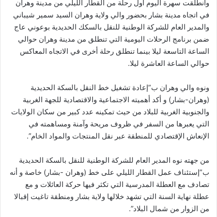
وانطلقت سهرة اليوم أول رحلة من القطار الليلي من مدينة وهران
في اتجاه مدينة بشار بحضور والي ولاية وهران السيد سمير شيباني
والمدير العام للشركة الوطنية للنقل بالسكك الحديدية بوعوني عاج
ضمن برنامج الرحلات اليومية التي تنطلق من مدينة وهران حوالي
الساعة التاسعة ليلا بينما تنطلق رحلة أخرى في الاتجاه المعاكس
حوالي الساعة العاشرة ليلا.
ونوه والي وهران ب”إعادة تشغيل خط النقل بالسكة الحديدية
(وهران-بشار) و أكد أهميته الاجتماعية والاقتصادية للجهة الغربية
والجنوبية الغربية للبلاد من حيث تمكينه عدد كبير من سكان الولايات
التي يعبرها من السفر في ظروف مريحة وآمنة ومساهمته في
الإنعاش الإقتصادي للمنطقة عبر نقل المنتجات والمواد الخام”.
من جهته نوه المدير العام للشركة الوطنية للنقل بالسكة الحديدية
ب”إستئناف عمل القطار الليلي على خط (وهران -بشار) خاصة و أنه
تصادف مع العطلة المدرسية التي تكثر فيها حركة العائلات و مع
عطلة نهاية السنة التي تشهد خلالها ولاية بشار ومنطقة تاغيت إقبالا
من الزوار من شمال البلاد”.