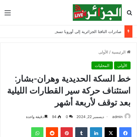
بحث عن
الق
صادرات النافثا الجزائرية إلى أوروبا تسجل قفزة خلال يوليو 2026
الرئيسية
/
الأولى
الأولى
المحليات
خط السكة الحديدية وهران-بشار:
استئناف حركة سير القطارات الليلية
بعد توقف لأربعة أشهر
admin
ديسمبر 22, 2024
0
94
دقيقة واحدة
فيسبوك
‫X
لينكدإن
‏Tumblr
بينتيريست
‏Reddit
واتساب