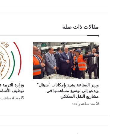
ي
ي
ه
ن
مقالات ذات صلة
ئ
ر
ئ
ي
س
ا
ل
ج
م
وزير الصناعة يشيد بإمكانات “سيتال”
وزارة التربية 
ه
ويدعو إلى توسيع مساهمتها في
توظيف الأساتذة ل
و
مشاريع النقل السككي
منذ 4 ساعات
ر
منذ ساعة واحدة
ي
ة
ب
م
ن