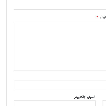
ا
ل
غ
د
يها بـ
*
"
ل
ن
ش
ر
ه
ا
م
و
ض
و
ع
ا
ت
ض
م
الموقع الإلكتروني
ن
م