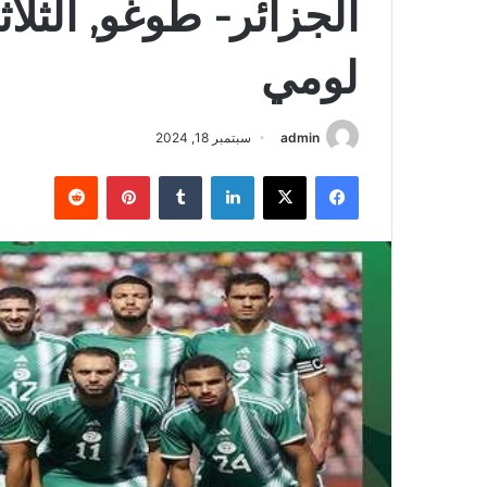
لومي
admin
سبتمبر 18, 2024
فيسبوك
‫X
لينكدإن
‏Tumblr
بينتيريست
‏Reddit