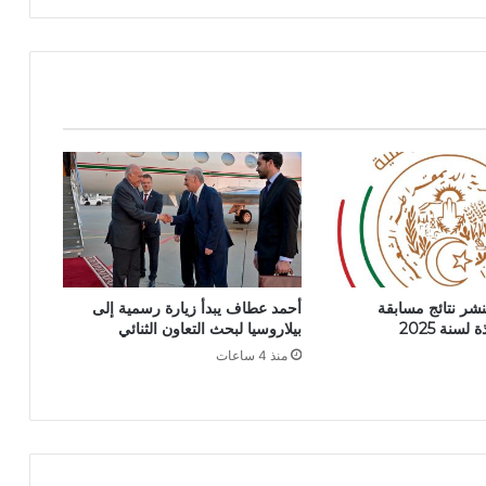
ت
ع
ل
ي
ق
ط
ب
ا
ع
ة
ي
و
م
تنشر نتائج مسابقة
أحمد عطاف يبدأ زيارة رسمية إلى
ي
سنة 2025
بيلاروسيا لبحث التعاون الثنائي
ة
منذ 4 ساعات
"
ج
ز
ا
ئ
ر