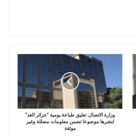
و
ز
ا
ر
ة
ا
ل
ا
ت
ص
وزارة الاتصال: تعليق طباعة يومية "جزائر الغد"
ا
لنشرها موضوعا تضمن معلومات مضللة وغير
ل
موثقة
: