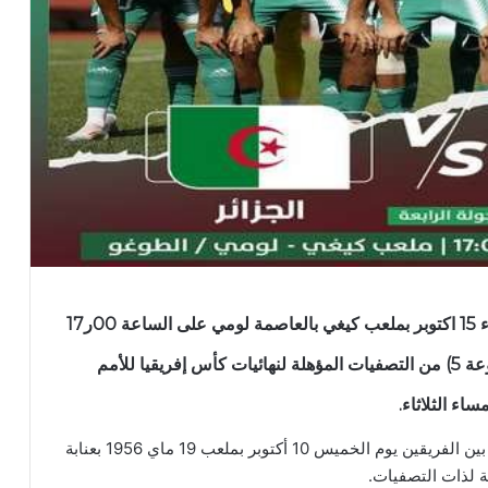
يواجه المنتخب الجزائري نظيره الطوغولي يوم الثلاثاء 15 اكتوبر بملعب كيغي بالعاصمة لومي على الساعة 00ر17
(بالتوقيت الجزائري), لحساب الجولة الرابعة (المجموعة 5) من التصفيات المؤهلة لنهائيات كأس إفريقيا للأمم
وتأتي هذه المباراة, خمسة ايام بعد اللقاء الذي سيجمع بين الفريقين يوم الخميس 10 أكتوبر بملعب 19 ماي 1956 بعنابة