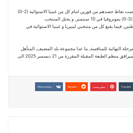
ويتصدر المنتخب الجزائري المجموعة الخامسة برصيد ست نقاط حصدهم من فوزين امام كل من غينيا الاستوائية (2-0)
يوم 5 سبتمبر بملعب ميلود هدفي بوهران و ضد ليبيريا (3-0) بمونروفيا في 10 سبتمبر. و يحتل المنتخب
, فيما يقبع كل من منتخبي ليبيريا و غينيا الاستوائية في
رحلة النهائية للمنافسة, ما عدا مجموعة بلد المضيف, المتأهل
مباشرة, والتي سيتأهل منها منتخب واحد فقط والذي سيرافق منظم الطبعة المقبلة المقررة من 21 ديسمبر 2025 الى
بينتيريست