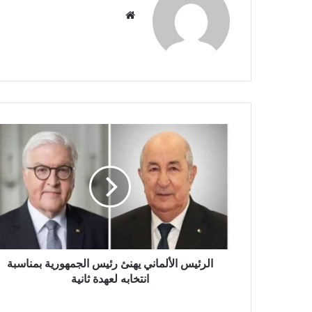
موق
ع
الوي
ب
ا
ل
ر
ئ
ي
س
ا
ل
أ
ل
الرئيس الألماني يهنئ رئيس الجمهورية بمناسبة
م
انتخابه لعهدة ثانية
ا
ن