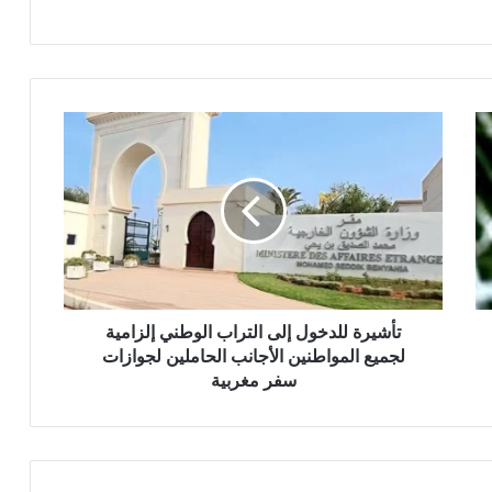
ت
أ
ش
ي
ر
ة
ل
ل
د
خ
تأشيرة للدخول إلى التراب الوطني إلزامية
و
لجميع المواطنين الأجانب الحاملين لجوازات
ل
سفر مغربية
إ
ل
ى
ا