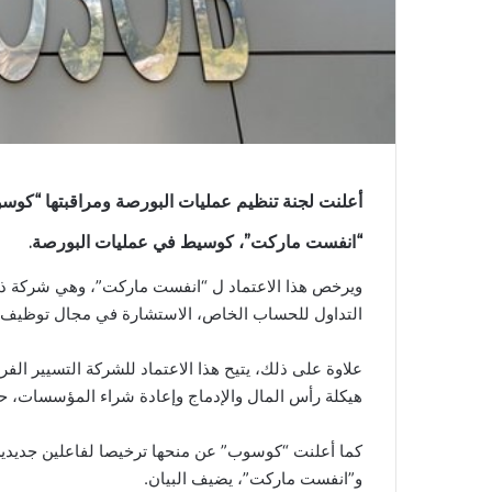
أعلنت لجنة تنظيم عمليات البورصة ومراقبتها “كوسوب
“انفست ماركت”، كوسيط في عمليات البورصة.
ويرخص هذا الاعتماد ل “انفست ماركت”، وهي شركة ذا
التداول للحساب الخاص، الاستشارة في مجال توظيف الق
علاوة على ذلك، يتيح هذا الاعتماد للشركة التسيير 
هيكلة رأس المال والإدماج وإعادة شراء المؤسسات، ح
كما أعلنت “كوسوب” عن منحها ترخيصا لفاعلين جديدي
و”انفست ماركت”، يضيف البيان.