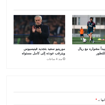
ل
ت
ر
ا
ب
ا
ل
و
ط
ن
يبدأ مشواره مع ريال
مورينيو سعيد بتجديد فينيسيوس
ي
لتطور
ويترقب عودته إلى كامل مستواه
إ
منذ 4 ساعات
ل
ز
ا
م
ي
ة
ل
ج
م
يها بـ
*
ي