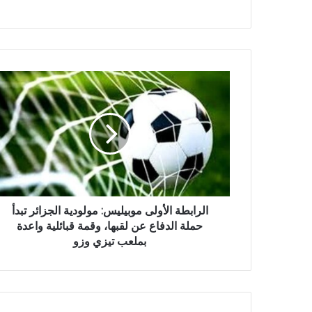
ب
ا
ل
ر
ا
ب
ط
ة
ا
ل
أ
الرابطة الأولى موبيليس: مولودية الجزائر تبدأ
و
حملة الدفاع عن لقبها، وقمة قبائلية واعدة
ل
بملعب تيزي وزو
ى
م
و
ب