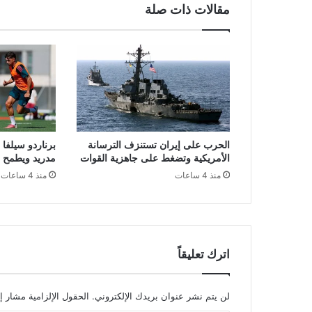
ي
مقالات ذات صلة
ل
ي
س
:
م
و
ل
و
د
الحرب على إيران تستنزف الترسانة
برناردو سيلفا 
ي
الأمريكية وتضغط على جاهزية القوات
مدريد ويطمح ل
ة
منذ 4 ساعات
منذ 4 ساعات
ا
ل
ج
ز
ا
ئ
اترك تعليقاً
ر
ت
ب
لن يتم نشر عنوان بريدك الإلكتروني.
الحقول الإلزامية مشار إل
د