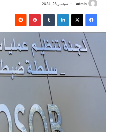
admin
سبتمبر 26, 2024
فيسبوك
‫X
لينكدإن
‏Tumblr
بينتيريست
‏Reddit