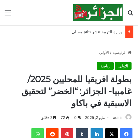
بحث عن
الق
وزارة التربية تنشر نتائج مسابقة توظيف الأساتذة لسنة 2025
الرئيسية
/
الأولى
الأولى
رياضة
بطولة افريقيا للمحليين 2025/
غامبيا- الجزائر: “الخضر” لتحقيق
الاسبقية في باكاو
admin
مايو 2, 2025
0
72
2 دقائق
فيسبوك
‫X
لينكدإن
‏Tumblr
بينتيريست
‏Reddit
واتساب