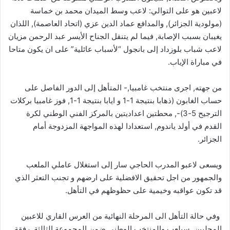
لاعبين هو على التوالي: لاعب وسط الميدان محمد بن خماسة
(مولودية الجزائر), والمدافع عماد الدين عزي (اتحاد العاصمة), اللذان
يغيبان بسبب الإصابة, فيما لم يتنقل الجناح الأيسر عبد الرحمن مزيان
لاعب شباب بلوزداد إلى بانجول “لأسباب عائلية” على ان يكون متاحا
في مباراة الإياب.
من جهته, اجرى منتخب غامبيا,- المتأهل إلى الدور الفاصل على
حساب الغابون (ذهابا بنتيجة 1-1 و ايابا بنتيجة 1-1, فوز غامبيا بركلات
الترجيح 5-3)-, محطتين اعداديتين بالمركز الفني الوطني لكرة
القدم في أولد ياندوم, استعدادا لهذه المواجهة المزدوجة أمام
الجزائر.
ويسعى لاعبو المدرب الحاجي سار إلى استغلال عاملي الملعب
والجمهور من اجل تحقيق الافضلية على ارضهم و تجنب التعثر الذي
قد تكون عواقبه وخيمية على حظوظهم في التأهل.
وفي حالة التأهل الى المرحلة النهائية من العرس القاري للاعبين
المحليين, سيلعب والمنتخب الوطني ضمن المجموعة الثالثة, رفقة