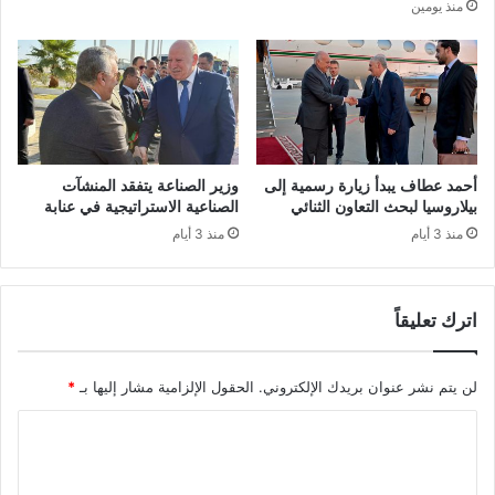
منذ يومين
س
ل
ب
م
و
م
ع
ث
ا
ل
ل
ي
م
ا
ق
ل
أحمد عطاف يبدأ زيارة رسمية إلى
وزير الصناعة يتفقد المنشآت
ب
د
بيلاروسيا لبحث التعاون الثنائي
الصناعية الاستراتيجية في عنابة
ل
ر
منذ 3 أيام
منذ 3 أيام
ع
ك
ب
ا
ر
ل
ك
اترك تعليقاً
و
ا
ط
ف
ن
لن يتم نشر عنوان بريدك الإلكتروني.
الحقول الإلزامية مشار إليها بـ
*
ة
ي
ا
و
ا
ل
ا
و
ل
ل
ل
أ
ت