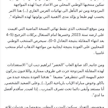
تمكين منتخبها الوطني المحلي من الاعداد جيدا لهذه المواجهة
المزدوجة ومن ثم التأهل الى نهائيات العرس القاري (…) هذا الامر
يحسب لهم طبعا و يؤكد مدى الاهمية التي يولونها لهذه البطولة “.
ومن موقع المنتخب الذي نشط نهائي النسخة الماضية التي اقيمت
على ارضه سنة 2023, وخسرها امام السنغال بركلات الترجيح (5-4
بعد انتهاء المقابلة بنتيجة التعادل 0-0)، سيحرص المنتخب الوطني
للمحليين على العودة بنتيجة ايجابية من مواجهة الذهاب امام منتخب
غامبيا .
ومن جانبه, اكد صانع العاب “الخضر” ابراهيم ديب ان:” الاستعدادات
لهذه المقابلة المزدوجة جرت في ظروف ممتازة, واللاعبون يدركون
حجم المهمة التي تنتظرهم” مضيفا ” هدفنا العودة بنتيجة جيدة من
باكاو, وخوض مباراة الإياب بارياحية اكبر(…), وعلى الصعيد الشخصي,
أنا مستعد وأبقى دائما تحت تصرف المدرب… إذا لعبت, سأقدم أفضل
ما لدي”.
وبخصوص التعداد, سيكون المدرب الوطني منقوصا من خدمات ثلاثة