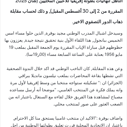
التأهل لنهائيات بطولة إفريقيا للاعبين المحليين (شان 2025
المقررة من 2 إلى 30 أغسطس المقبل), و ذلك لحساب مقابلة
ذهاب الدور التصفوي الاخير.
وسيدخل اشبال المدرب الوطني مجيد بوقرة, الذين حلوا مساء امس
الخميس ببانجول, هذا اللقاء الأول بنية تحقيق نتيجة جيدة, يعززون بها
حظوظهم قبل مباراة الإياب المقررة يوم الجمعة المقبل بملعب 19
مايو 1956 بعنابة على الساعة السابعة مساء (00ر19سا).
وعن هذه المقابلة, كان الناخب الوطني قد اكد خلال الندوة الصحفية
التي نشطها بقاعة المحاضرات بملعب نيلسون مانديلا ببراقي
(الجزائر) ان :” تشكيلته ستواجه منتخبا من وسط إفريقيا لأول مرة
وانه يملك فكرة عن المنتخب الغامبي، “موضحا أنه أرسل مساعده
مصباح لمشاهدة هذا الفريق خلال لقاءه مع السنغال باعتبار انه من
الصعب العثور على صور لمنتخب محلي.
واضاف بوقرة :”الاكيد ان منتخب غامبيا يستحق منا كل الاحترام,
باعتبار ان الاتحادية المحلية قررت تعليق بطولتها الوطنية من اجل