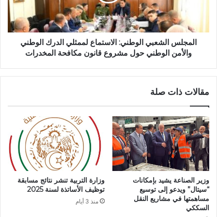
د
س
ة
ا
:
ل
ا
ش
ن
ع
المجلس الشعبي الوطني: الاستماع لممثلي الدرك الوطني
ط
ب
والأمن الوطني حول مشروع قانون مكافحة المخدرات
ل
ي
ا
ا
ق
ل
مقالات ذات صلة
ع
و
م
ط
ل
ن
ي
ي
ة
:
ا
ا
ل
ل
ب
ا
ي
س
وزير الصناعة يشيد بإمكانات
وزارة التربية تنشر نتائج مسابقة
ع
ت
“سيتال” ويدعو إلى توسيع
توظيف الأساتذة لسنة 2025
ا
م
مساهمتها في مشاريع النقل
منذ 3 أيام
ل
ا
السككي
أ
ع