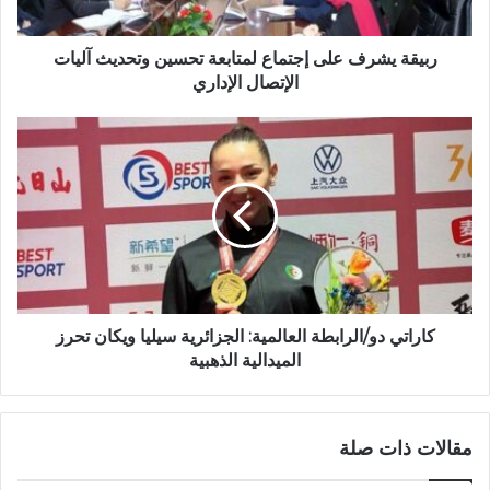
ر
ف
ع
ربيقة يشرف على إجتماع لمتابعة تحسين وتحديث آليات
ل
الإتصال الإداري
ى
إ
ك
ج
ا
ت
ر
م
ا
ا
ت
ع
ي
ل
د
م
و
ت
/
ا
ا
كاراتي دو/الرابطة العالمية: الجزائرية سيليا ويكان تحرز
ب
ل
الميدالية الذهبية
ع
ر
ة
ا
ت
ب
مقالات ذات صلة
ح
ط
س
ة