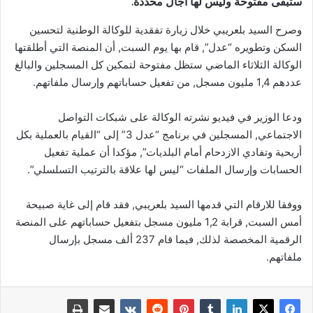
ستبقى مفتوحة وليس لها آجال محددة.
وصرح السيد بلعريبي خلال زيارة تفقدية للوكالة الوطنية لتحسين
السكن وتطويره “عدل”, قام بها يوم السبت, أن المنصة التي أطلقتها
الوكالة الثلاثاء الماضي ستظل مفتوحة لتمكين كل المسجلين والبالغ
عددهم 1,4 مليون مسجل, من تفعيل حساباتهم وإرسال ملفاتهم.
ودعا الوزير في فيديو نشرته الوكالة على شبكات التواصل
الاجتماعي, المسجلين في برنامج “عدل 3” إلى “القيام بالعملية بكل
أريحية وتفادي الازدحام أمام البلديات”, مؤكدا أن عملية تفعيل
الحسابات وإرسال الملفات “ليس لها علاقة بالترتيب التسلسلي”.
ووفقا للارقام التي قدمها السيد بلعريبي, فقد قام إلى غاية صبيحة
أمس السبت, قرابة 1,2 مليون مسجل بتفعيل حساباتهم على المنصة
الرقمية المخصصة لذلك, فيما قام 237 ألف مسجل بإرسال
ملفاتهم.