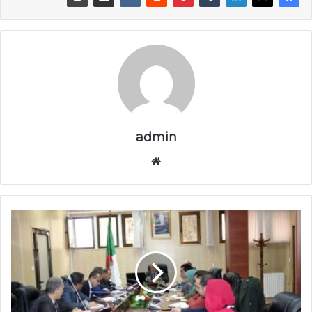
admin
موق
ع
الوي
ب
ر
ب
ي
ق
ة
ي
ش