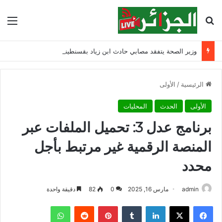
بحث عن
الق
وزير الصحة يتفقد مصابي حادث ابن زياد بقسنطينة ويشدد على مواصلة التكفل بهم
الرئيسية
/
الأولى
الأولى
الحدث
المحليات
برنامج عدل 3: تحميل الملفات عبر
المنصة الرقمية غير مرتبط بأجل
محدد
admin
مارس 16, 2025
0
82
دقيقة واحدة
فيسبوك
‫X
لينكدإن
‏Tumblr
بينتيريست
‏Reddit
واتساب