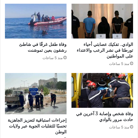
ي
ا
ن
ل
و
ع
ت
ا
ح
ل
د
م
ي
ي
الوادي.. تفكيك عصابتي أحياء
وفاة طفل غرقًا في شاطئ
ث
ة
تورطتا في نشر الرعب والاعتداء
رشقون بعين تموشنت
آ
:
على المواطنين
منذ 5 ساعات
ل
ا
منذ 5 ساعات
ي
ل
ا
ج
ت
ز
ا
ا
ل
ئ
إ
ر
ت
ي
ص
ة
وفاة شخص وإصابة 3 آخرين في
ا
س
حادث مرور بالوادي
إجراءات استباقية لتعزيز الجاهزية
ل
ي
تحسبًا للتقلبات الجوية عبر ولايات
منذ 5 ساعات
ا
ل
الوطن
ل
ي