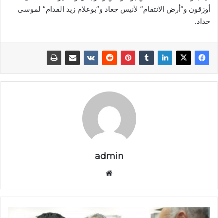
أوزقون و”أرض الانتقام” لأنيس جعاد و”بوعلام زيد القدام” لموسى
حداد.
admin
موق
ع
الوي
ب
ا