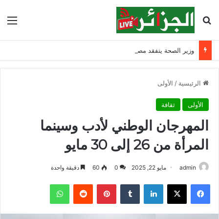
بحث عن
الق
وزير الصحة يتفقد مصابي حادث ابن زياد بقسنطينة ويشدد على مواصلة التكفل بهم
الرئيسية
/
الأولى
الأولى
ثقافة
المهرجان الوطني لأدب وسينما
المرأة من 26 إلى 30 مايو
admin
مايو 22, 2025
0
60
دقيقة واحدة
فيسبوك
‫X
لينكدإن
‏Tumblr
بينتيريست
‏Reddit
واتساب