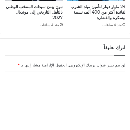
ن
ل
24 مليار دينار لتأمين مياه الشرب
تبون يهنئ سيدات المنتخب الوطني
م
ف
لفائدة أكثر من 400 ألف نسمة
بالتأهل التاريخي إلى مونديال
ي
ل
ببسكرة والقنطرة
2027
ة
ا
منذ 4 ساعات
منذ 4 ساعات
ح
ي
ة
اترك تعليقاً
ب
ا
ل
لن يتم نشر عنوان بريدك الإلكتروني.
الحقول الإلزامية مشار إليها بـ
*
ك
ه
ا
ر
ل
ب
ا
ت
ء
ع
ل
ي
ق