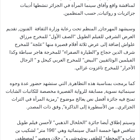
لمناقشة واقع وآفاق سينما المرأة في الجزائر تنشطها أديبات
جزائريات و روائيات, حسب المنظمين.
وسيشهد المهرجان, المنظم تحت رعاية وزارة الثقافة الفنون, تقديم
العرض الشرفي للفيلم الطويل “الصف الأول” للمخرج مرزاق
علواش إضافة إلى عرض ثلاثة أفلام قصيرة منها “علجة” للمخرج
شرف الدين حجاج و”الطيارة الصفراء” للمخرجة هاجر سباطة وكذا
الفيلمين الوثائقيين “البيض” للمخرج العربي كيحل و ” الرجال
الأحرار” للمخرج تاغزوت غزالي.
كما برمجت بمناسبة هذه التظاهرة, التي ستشهد حضور عدة وجوه
سينمائية نسوية, مسابقة للرواية القصيرة مخصصة للكاتبات الشابات
تمنح فيه جائزة أفضل نص يعالج موضوع “رمزية المرأة في التراث
الجزائري.. من الأسطورة إلى الذاكرة”, وفق ذات المصدر.
وسيتم إطلاق أيضا جائزة “الخلخال الذهبي” لأحسن فيلم طويل
تتنافس فيها خمسة أعمال سينمائية وهي “196 متر” لشكيب بن
دياب و”المحطة” للطفي بوشوشي و” رجلان ومصير” لمصطفى