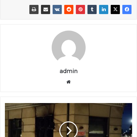
admin
موق
ع
الوي
ب
ش
ب
ك
ة
أ