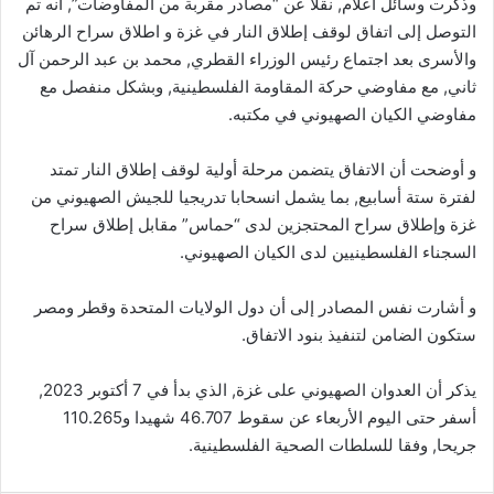
وذكرت وسائل اعلام, نقلا عن “مصادر مقربة من المفاوضات”, أنه تم
التوصل إلى اتفاق لوقف إطلاق النار في غزة و اطلاق سراح الرهائن
والأسرى بعد اجتماع رئيس الوزراء القطري, محمد بن عبد الرحمن آل
ثاني, مع مفاوضي حركة المقاومة الفلسطينية, وبشكل منفصل مع
مفاوضي الكيان الصهيوني في مكتبه.
و أوضحت أن الاتفاق يتضمن مرحلة أولية لوقف إطلاق النار تمتد
لفترة ستة أسابيع, بما يشمل انسحابا تدريجيا للجيش الصهيوني من
غزة وإطلاق سراح المحتجزين لدى “حماس” مقابل إطلاق سراح
السجناء الفلسطينيين لدى الكيان الصهيوني.
و أشارت نفس المصادر إلى أن دول الولايات المتحدة وقطر ومصر
ستكون الضامن لتنفيذ بنود الاتفاق.
يذكر أن العدوان الصهيوني على غزة, الذي بدأ في 7 أكتوبر 2023,
أسفر حتى اليوم الأربعاء عن سقوط 46.707 شهيدا و110.265
جريحا, وفقا للسلطات الصحية الفلسطينية.