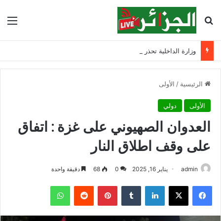
بحث عن
الق
وزارة الداخلية تحذر من السباحة في الأودية والسدود وتدعو الأولياء إلى تشديد الرقابة
الرئيسية
/
الأولى
الأولى
دولي
العدوان الصهيوني على غزة : اتفاق
على وقف اطلاق النار
admin
يناير 16, 2025
0
68
دقيقة واحدة
فيسبوك
‫X
لينكدإن
‏Tumblr
بينتيريست
‏Reddit
واتساب