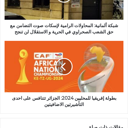
ل
م
ا
ن
ي
شبكة ألمانية: المحاولات الرامية لإسكات صوت التضامن مع
ة
حق الشعب الصحراوي في الحرية و الاستقلال لن تنجح
:
ا
ب
ل
ط
م
و
ح
ل
ا
ة
و
إ
ل
ف
ا
ر
ت
ي
ا
ق
بطولة إفريقيا للمحليين 2024: الجزائر تتنافس على احدى
ل
ي
التأشيرتين الاضافيتين
ر
ا
ا
ل
م
ل
مقالات ذات صلة
ي
م