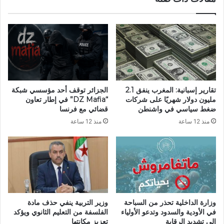
ة
ح
ل
ل
إ
ي
س
ي
ك
ن
ا
2
ت
0
ص
2
تقارير إسبانية: المغرب ينفق 2.1
الجزائر توقف أحد مؤسسي شبكة
و
4
مليون دولار شهريًا على شركات
“DZ Mafia” في إطار تعاون
ت
:
ضغط سياسي في واشنطن
قضائي مع فرنسا
ا
ا
منذ 12 ساعة
منذ 12 ساعة
ل
ل
ت
ج
ض
ز
ا
ا
م
ئ
ن
ر
م
ت
ع
ت
وزارة الداخلية تحذر من السباحة
وزير التربية ينفي حذف مادة
ح
ن
في الأودية والسدود وتدعو الأولياء
الفلسفة من التعليم الثانوي ويؤكد
ق
ا
إلى تشديد الرقابة
تعزيز مكانتها