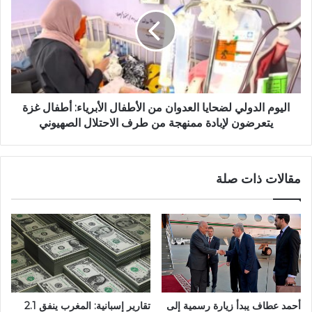
ى
ي
ل
و
ق
م
ى
ا
أ
ل
ث
د
ر
و
ي
ل
اليوم الدولي لضحايا العدوان من الأطفال الأبرياء: أطفال غزة
ة
ي
يتعرضون لإبادة ممنهجة من طرف الاحتلال الصهيوني
و
ل
ق
ض
ب
ح
مقالات ذات صلة
و
ا
ر
ي
ت
ا
ع
ا
و
ل
د
ع
إ
د
ل
و
ى
ا
أحمد عطاف يبدأ زيارة رسمية إلى
تقارير إسبانية: المغرب ينفق 2.1
ا
ن