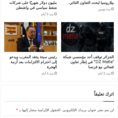
بيلاروسيا لبحث التعاون الثنائي
مليون دولار شهريًا على شركات
ل
م
ضغط سياسي في واشنطن
منذ يومين
ف
ن
منذ 3 أيام
ت
ا
ر
ل
ت
أ
ي
ط
ن
ف
ا
ا
ل
ل
ب
ا
الجزائر توقف أحد مؤسسي شبكة
رئيس سبتة ينتقد المغرب ويدعو
ي
ل
“DZ Mafia” في إطار تعاون
إلى احترام الالتزامات بعد أزمة
ز
أ
قضائي مع فرنسا
الهجرة
ن
ب
منذ 3 أيام
منذ 5 أيام
ط
ر
ي
ي
ة
ا
و
اترك تعليقاً
ء
ا
:
ل
أ
لن يتم نشر عنوان بريدك الإلكتروني.
الحقول الإلزامية مشار إليها بـ
*
إ
ط
س
ف