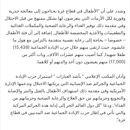
وشدد على أن “الأطفال في قطاع غزة يحتاجون إلى معالجة جذرية
وفورية لكل الأزمات التي يتعرضون لها بشكل ممنهج من قبل الاحتلال
وفي مقدمة ذلك توفير الغذاء والرعاية الصحية والمكملات الغذائية
والتطعيمات والأغذية المخصصة للأطفال, إضافة إلى أن فئة الأطفال
– خصوصا – بحاجة إلى رعاية نفسية متقدمة بالتزامن مع هول ما
عايشوه, حيث ارتقى منهم خلال حرب الإبادة الجماعية (15,438)
طفلا شهيدا, كما أصيب منهم عشرات الآلاف, وبات أكثر من
(17,000) منهم يعيشون دون أحد والديهم أو كلاهما.
وأدان المكتب الإعلامي ” بأشد العبارات ” استمرار حرب الإبادة
الجماعية والجرائم ضد الإنسانية التي يرتكبها الاحتلال وتدعمها الإدارة
الأمريكية وفي مقدمة ذلك استهداف الأطفال بالقتل والبتر والإصابة
والتجويع وحرمانهم من حق العلاج والرعاية الصحية وحرمانهم من
الغذاء”, ودعا “كل دول العالم الحر إلى إدانة هذه الجرائم المركبة
والتي تأتي في إطار حرب الإبادة الجماعية ضد المدنيين في قطاع
غزة”.