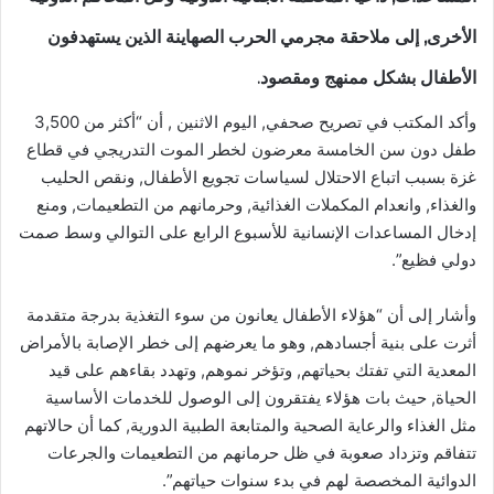
الأخرى, إلى ملاحقة مجرمي الحرب الصهاينة الذين يستهدفون
الأطفال بشكل ممنهج ومقصود.
وأكد المكتب في تصريح صحفي, اليوم الاثنين , أن “أكثر من 3,500
طفل دون سن الخامسة معرضون لخطر الموت التدريجي في قطاع
غزة بسبب اتباع الاحتلال لسياسات تجويع الأطفال, ونقص الحليب
والغذاء, وانعدام المكملات الغذائية, وحرمانهم من التطعيمات, ومنع
إدخال المساعدات الإنسانية للأسبوع الرابع على التوالي وسط صمت
دولي فظيع”.
وأشار إلى أن “هؤلاء الأطفال يعانون من سوء التغذية بدرجة متقدمة
أثرت على بنية أجسادهم, وهو ما يعرضهم إلى خطر الإصابة بالأمراض
المعدية التي تفتك بحياتهم, وتؤخر نموهم, وتهدد بقاءهم على قيد
الحياة, حيث بات هؤلاء يفتقرون إلى الوصول للخدمات الأساسية
مثل الغذاء والرعاية الصحية والمتابعة الطبية الدورية, كما أن حالاتهم
تتفاقم وتزداد صعوبة في ظل حرمانهم من التطعيمات والجرعات
الدوائية المخصصة لهم في بدء سنوات حياتهم”.