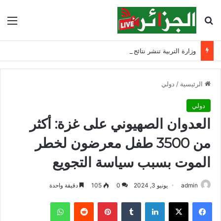
بحث عن
الق
وزارة التربية تنشر نتائج مسابقة توظيف الأساتذة لسنة 2025
الرئيسية
/
دولي
دولي
العدوان الصهيوني على غزة: أكثر
من 3500 طفل معرضون لخطر
الموت بسبب سياسة التجويع
admin
يونيو 3, 2024
0
105
دقيقة واحدة
فيسبوك
‫X
لينكدإن
‏Tumblr
بينتيريست
‏Reddit
واتساب