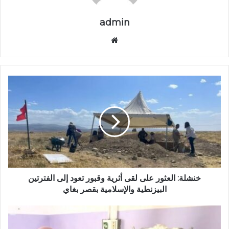
admin
موق
ع
الوي
ب
خ
ن
ش
ل
ة
:
ا
ل
ع
ث
خنشلة: العثور على لقى أثرية وقبور تعود إلى الفترتين
و
البيزنطية والإسلامية بقصر بغاي
ر
ع
ا
ل
ل