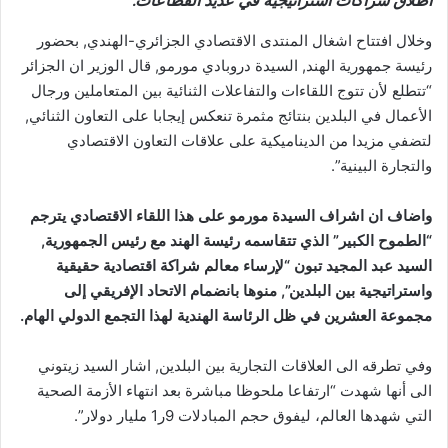
اطلاق شراكات استراتيجية في عديد القطاعات.
وخلال افتتاح اشغال المنتدى الاقتصادي الجزائري-الهندي, بحضور
رئيسة جمهورية الهند, السيدة دروبادي مورمو, قال الوزير ان الجزائر
“تتطلع لأن تتوج اللقاءات والتفاعلات الثنائية بين المتعاملين ورجال
الأعمال في البلدين بنتائج مثمرة تنعكس إيجابا على التعاون الثنائي,
لتضفي مزيدا من الديناميكية على علاقات التعاون الاقتصادي
والتجارة البينية”.
واضاف ان اشراف السيدة مورمو على هذا اللقاء الاقتصادي يترجم
“الطموح الكبير” الذي تتقاسمه رئيسة الهند مع رئيس الجمهورية,
السيد عبد المجيد تبون “لإرساء معالم شراكة اقتصادية حقيقية
واستراتيجية بين البلدين”, منوها بانضمام الاتحاد الإفريقي إلى
مجموعة العشرين في ظل الرئاسة الهندية لهذا التجمع الدولي الهام.
وفي تطرقه الى العلاقات التجارية بين البلدين, اشار السيد زيتوني
الى أنها شهدت “ارتفاعا ملحوظا مباشرة بعد انتهاء الأزمة الصحية
التي شهدها العالم، ليفوق حجم المبادلات 9ر1 مليار دولار”.