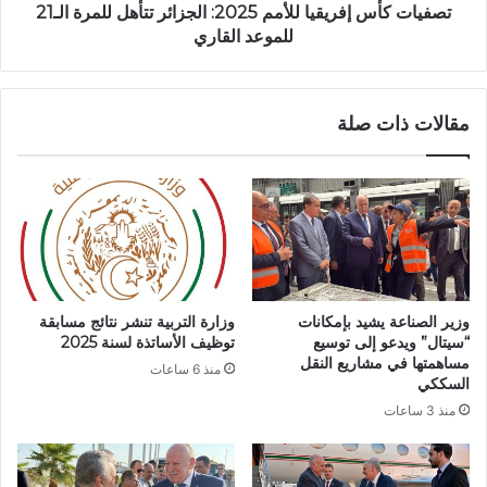
ن
إ
تصفيات كأس إفريقيا للأمم 2025: الجزائر تتأهل للمرة الـ21
ب
ف
للموعد القاري
ي
ر
ن
ي
ا
ق
مقالات ذات صلة
ل
ي
ج
ا
ز
ل
ا
ل
ئ
أ
ر
م
و
م
ا
2
ل
0
وزير الصناعة يشيد بإمكانات
وزارة التربية تنشر نتائج مسابقة
و
2
“سيتال” ويدعو إلى توسيع
توظيف الأساتذة لسنة 2025
ل
5
مساهمتها في مشاريع النقل
منذ 6 ساعات
ا
:
السككي
ي
ا
منذ 3 ساعات
ا
ل
ت
ج
ا
ز