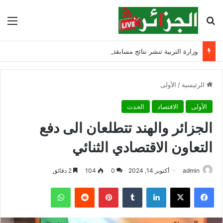
بحث عن
الق
وزارة التربية تنشر نتائج مسابقة توظيف الأساتذة لسنة 2025
الرئيسية
/
الأولى
الأولى
الاقتصاد
الحدث
الجزائر والهند تتطلعان الى دفع
التعاون الاقتصادي الثنائي
admin
أكتوبر 14, 2024
0
104
2 دقائق
فيسبوك
‫X
لينكدإن
‏Tumblr
بينتيريست
‏Reddit
واتساب