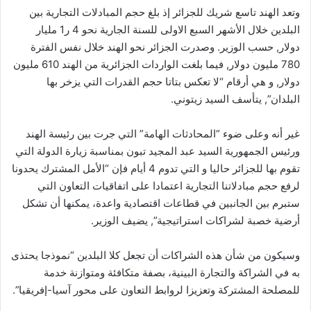
وتعد الهند تاسع شريك للجزائر إذ بلغ حجم المبادلات التجارية بين
البلدين خلال الأشهر السبع الاولى للسنة الجارية نحو 4 ر1 مليار
دولار, حسب الوزير. وصدرت الجزائر نحو الهند خلال نفس الفترة
780 مليون دولار, فيما بلغت الواردات الجزائرية من الهند 610 مليون
دولار, و هي أرقام “لا تعكس بتاتا حجم القدرات التي يزخر بها
البلدان”, يتأسف السيد زيتوني.
غير أنه وعلى ضوء “المحادثات الهامة” التي جرت بين رئيسة الهند
ورئيس الجمهورية السيد عبد المجيد تبون بمناسبة زيارة الدولة التي
تقوم بها للجزائر حاليا و التي تدوم 4 أيام فإن “الأمل المشترك يحدونا
لرفع حجم مبادلاتنا التجارية اعتمادا على اتفاقيات التعاون التي
ستبرم بين الجانبين في قطاعات اقتصادية واعدة، يمكنها أن تشكل
أرضية خصبة لشراكات استراتيجية”, يضيف الوزير.
وسيكون من شأن هذه الشراكات أن تجعل كلا البلدين “نموذجا يحتذى
به في الشراكة والتجارة البينية، بصفة متكافئة ومتوازنة خدمة
للمصلحة المشتركة وتعزيزا لروابط التعاون على محور آسيا-إفريقيا”.