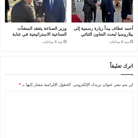
ل
ا
م
ئ
ت
ر
ح
ت
د
ت
أحمد عطاف يبدأ زيارة رسمية إلى
وزير الصناعة يتفقد المنشآت
ة
أ
بيلاروسيا لبحث التعاون الثنائي
الصناعية الاستراتيجية في عنابة
ا
ه
منذ 6 ساعات
منذ 6 ساعات
ل
ل
أ
ل
م
ل
ر
اترك تعليقاً
م
ي
ر
ك
ة
لن يتم نشر عنوان بريدك الإلكتروني.
الحقول الإلزامية مشار إليها بـ
*
ي
ا
ة
ل
ا
ف
ـ
ي
2
ل
م
1
ت
ج
ل
ع
ا
ل
ل
م
ل
ا
و