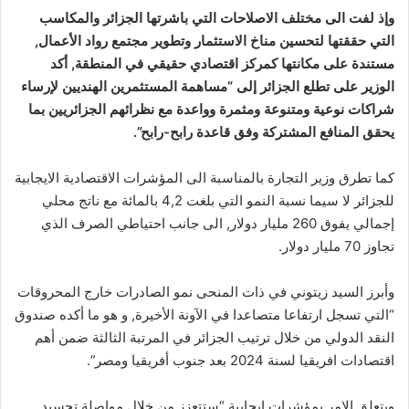
وإذ لفت الى مختلف الاصلاحات التي باشرتها الجزائر والمكاسب
التي حققتها لتحسين مناخ الاستثمار وتطوير مجتمع رواد الأعمال,
مستندة على مكانتها كمركز اقتصادي حقيقي في المنطقة, أكد
الوزير على تطلع الجزائر إلى “مساهمة المستثمرين الهنديين لإرساء
شراكات نوعية ومتنوعة ومثمرة وواعدة مع نظرائهم الجزائريين بما
يحقق المنافع المشتركة وفق قاعدة رابح-رابح”.
كما تطرق وزير التجارة بالمناسبة الى المؤشرات الاقتصادية الايجابية
للجزائر لا سيما نسبة النمو التي بلغت 4,2 بالمائة مع ناتج محلي
إجمالي يفوق 260 مليار دولار, الى جانب احتياطي الصرف الذي
تجاوز 70 مليار دولار.
وأبرز السيد زيتوني في ذات المنحى نمو الصادرات خارج المحروقات
“التي تسجل ارتفاعا متصاعدا في الآونة الأخيرة, و هو ما أكده صندوق
النقد الدولي من خلال ترتيب الجزائر في المرتبة الثالثة ضمن أهم
اقتصادات افريقيا لسنة 2024 بعد جنوب أفريقيا ومصر”.
ويتعلق الامر بمؤشرات إيجابية “ستتعزز من خلال مواصلة تجسيد