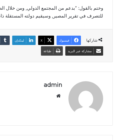
وختم بالقول: “بدعم من المجتمع الدولي, ومن خلال ا
للتصرف في تقرير المصير, وسيقيم دولته المستقلة ذات
شاركها
فيسبوك
‫X
لينكدإن
مشاركة عبر البريد
طباعة
admin
موق
ع
الوي
ب