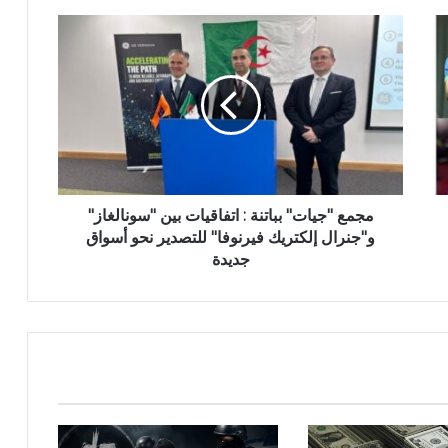
م
ج
م
ع
"
ج
ي
ا
ت
"
مجمع "جيات" بباتنة : اتفاقيات بين "سونالغاز"
ب
و"جنرال إلكتريك فيرنوفا" للتصدير نحو أسواق
ب
جديدة
ا
ت
ن
ة
:
ا
ت
ف
ا