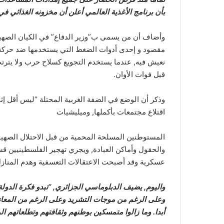
بأن برنامج الأغذية العالمي أعلن أن مخزونه الغذائي في
وأضاف أن من يسمى ب”وزير الدفاع” في الكيان الصهيون
مقصود و إحدى أدوات الضغط التي يستخدمها ضد حركة ال
نعيش فيه, عندما يستخدم التجويع كسلاح حرب ولا يترت
قبل فوات الأوان.
وذكر أن الوضع في الضفة الغربية المحتلة “ليس أقل إث
اقتلاع مجتمعات بأكملها, وميليشيات
المستوطنين المسلحة المحمية من قبل الاحتلال الصهيون
والحقول وأماكن العبادة, ويجري تهجير الفلسطينيين قسر
عسكرية وقد أصبحت الاعتقالات التعسفية وهدم المنازل و
واليوم, يضيف الدبلوماسي الجزائري, “تبدو فكرة الدول
وعلى الرغم من موجات التشريد وعلى الرغم من المعاناة
أبدا. وما زالوا متمسكين بوطنهم وثقافتهم وتطلعاتهم ا