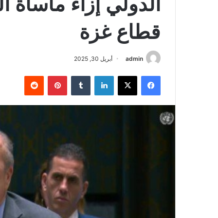
الدولي إزاء مأساة 
قطاع غزة
admin
أبريل 30, 2025
فيسبوك
‫X
لينكدإن
‏Tumblr
بينتيريست
‏Reddit