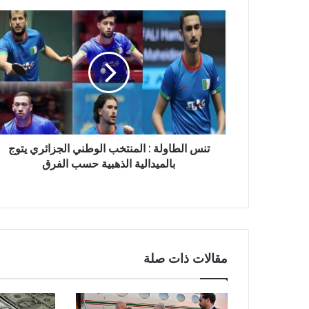
ت
ن
س
ا
ل
ط
ا
و
ل
ة
تنس الطاولة : المنتخب الوطني الجزائري يتوج
:
بالميدالية الذهبية حسب الفرق
ا
ل
م
ن
ت
خ
مقالات ذات صلة
ب
ا
ل
و