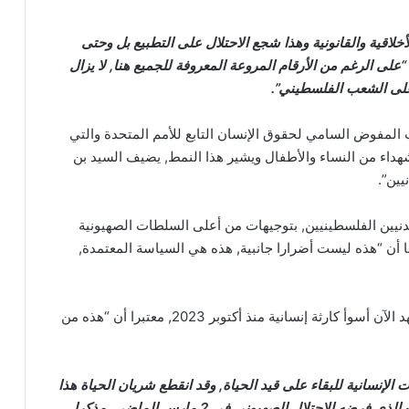
لاقية والقانونية وهذا شجع الاحتلال على التطبيع بل وحتى
“على الرغم من الأرقام المروعة المعروفة للجميع هنا, لا يزال
على الشعب الفلسطيني”.
المفوض السامي لحقوق الإنسان التابع للأمم المتحدة والتي
ن جميع الشهداء من النساء والأطفال ويشير هذا النمط, يضيف السيد بن
ين”.
دنيين الفلسطينيين, بتوجيهات من أعلى السلطات الصهيونية
أن “هذه ليست أضرارا جانبية, هذه هي السياسة المعتمدة,
وتابع بأن المنظمات الإنسانية الدولية أكدت أن غزة تشهد الآن أسوأ كارثة إنسانية منذ أكتوبر 2023, معتبرا أن “هذه من
إنسانية للبقاء على قيد الحياة, وقد انقطع شريان الحياة هذا
تماما منذ فرض الحصار على جميع إمدادات المساعدات الذي فرضه الاحتلال الصهيوني في 2 مارس الماضي, مذكرا