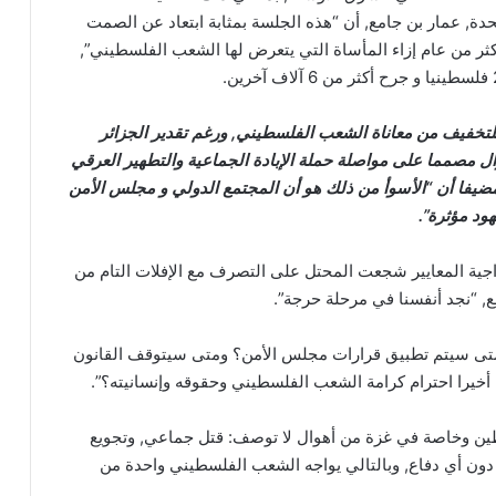
تحدة, عمار بن جامع, أن “هذه الجلسة بمثابة ابتعاد عن الصمت
ثر من عام إزاء المأساة التي يتعرض لها الشعب الفلسطيني”,
 للتخفيف من معاناة الشعب الفلسطيني, ورغم تقدير الجزائر
زال مصمما على مواصلة حملة الإبادة الجماعية والتطهير العرقي
ضيفا أن “الأسوأ من ذلك هو أن المجتمع الدولي و مجلس الأمن
د مؤثرة”.
اجية المعايير شجعت المحتل على التصرف مع الإفلات التام من
ع, “نجد أنفسنا في مرحلة حرجة”.
متى سيتم تطبيق قرارات مجلس الأمن؟ ومتى سيتوقف القانون
أخيرا احترام كرامة الشعب الفلسطيني وحقوقه وإنسانيته؟”.
1 شهرا, عانى شعب فلسطين وخاصة في غزة من أهوال لا توصف: قتل جماعي, وتجويع
دون أي دفاع, وبالتالي يواجه الشعب الفلسطيني واحدة من