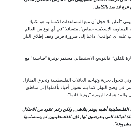
 غزة قد نفد بالكامل.
ي “أعلن بلا خجل أن منع المساعدات الإنسانية هو تكتيك
مقاومة الإسلامية حماس”, متسائلا “في أي نوع من العالم
ب عليه أي عواقب”, داعيا إلى ضرورة فرض وقف إطلاق النار
ارة للقلق”, فالتوسع الاستيطاني مستمر بوتيرة “قياسية” مع
ي تتجول بحرية وتهاجم العائلات الفلسطينية وتحرق المنازل
ا في وضح النهار, كما يتم تحويل أحياء بأكملها إلى مناطق
المداهمات اليومية “روتينا قاتما”.
ة الفلسطينية أشبه بوهم يتلاشى, ولكن رغم عقود من الاحتلال
 الهائلة التي يتعرضون لها, فإن الفلسطينيين لم يستسلموا
لمشروعة”.