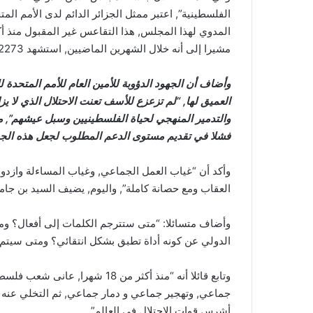
الفلسطينية”, اعتبر ممثل الجزائر الدائم لدى الأمم الم
المدوي لهذا المجلس, هذا التقاعس غير المقبول منذ أك
مشيرا إلى أنه خلال الشهرين الماضيين, استشهد 2273 فلسطينيا و جرح أكثر من 6 آلاف آخرين.
وأضاف أن الجهود الدؤوبة للأمين العام للأمم المتحدة
العميق لها, “لم تزعزع للأسف تعنت الاحتلال الذي لا ي
والتدمير المنهجي لحياة الفلسطينيين وسبل عيشهم”, م
فشلا في تقديم مستوى الدعم المطلوب لجعل هذه الجهو
وأكد أن “غياب العمل الجماعي, وغياب المساءلة وازدو
العقاب ومع حصانة كاملة”, واليوم, يضيف السيد بن جام
وأضاف متسائلا: “متى ستترجم الكلمات إلى أفعال؟ و
الدولي عن كونه أداة تطبق بشكل انتقائي؟ ومتى سيتم 
وتابع قائلا أنه “منذ أكثر من 8
جماعي, وتهجير جماعي و دمار جماعي, ثم التخلي عنه 
أشرس قوات الاحتلال في العالم”.