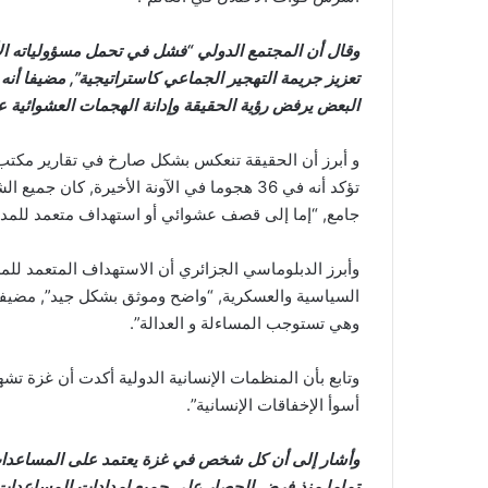
وقال أن المجتمع الدولي “فشل في تحمل مسؤولياته الأخ
تعزيز جريمة التهجير الجماعي كاستراتيجية”, مضيفا أنه 
البعض يرفض رؤية الحقيقة وإدانة الهجمات العشوائية 
و أبرز أن الحقيقة تنعكس بشكل صارخ في تقارير مكتب 
تؤكد أنه في 36 هجوما في الآونة الأخيرة, كا
جامع, “إما إلى قصف عشوائي أو استهداف متعمد للمدني
وأبرز الدبلوماسي الجزائري أن الاستهداف المتعمد للم
السياسية والعسكرية, “واضح وموثق بشكل جيد”, مضيفا 
وهي تستوجب المساءلة و العدالة”.
أسوأ الإخفاقات الإنسانية”.
وأشار إلى أن كل شخص في غزة يعتمد على المساعدات ال