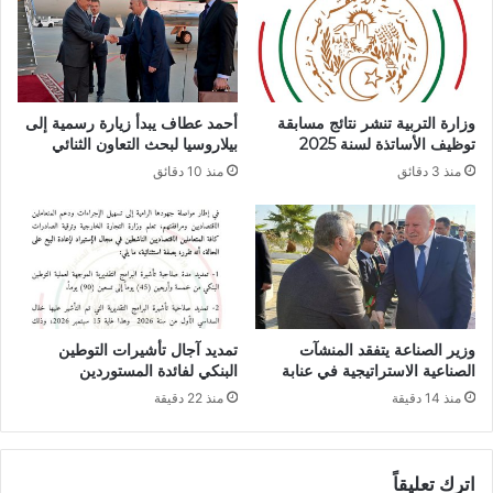
م
ة
ؤ
ع
س
ب
س
ر
ا
ا
وزارة التربية تنشر نتائج مسابقة
أحمد عطاف يبدأ زيارة رسمية إلى
ت
ل
توظيف الأساتذة لسنة 2025
بيلاروسيا لبحث التعاون الثنائي
ا
ض
منذ 3 دقائق
منذ 10 دقائق
ل
ف
ت
ة
ر
ا
ب
ل
و
ج
ي
ن
ة
و
ب
وزير الصناعة يتفقد المنشآت
تمديد آجال تأشيرات التوطين
ي
الصناعية الاستراتيجية في عنابة
البنكي لفائدة المستوردين
ة
منذ 14 دقيقة
منذ 22 دقيقة
ل
ل
م
ت
اترك تعليقاً