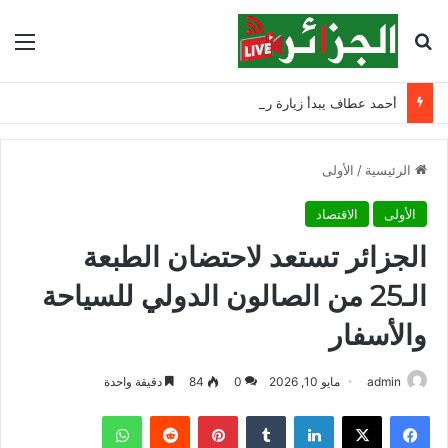
بحث عن
الق
أحمد عطاف يبدأ زيارة رسمية إلى بيلاروسيا لبحث التعاون الثنائي
الرئيسية
/
الأولى
الأولى
الاقتصاد
الجزائر تستعد لاحتضان الطبعة
الـ25 من الصالون الدولي للسياحة
والأسفار
admin
مايو 10, 2026
0
84
دقيقة واحدة
فيسبوك
‫X
لينكدإن
‏Tumblr
بينتيريست
‏Reddit
واتساب