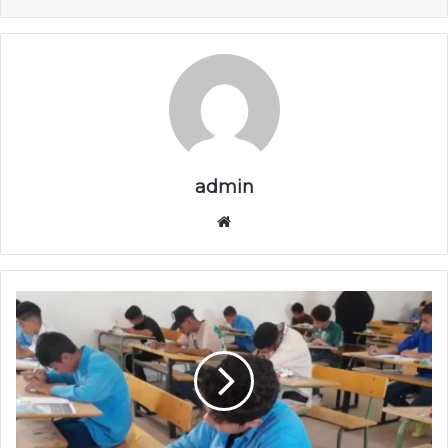
admin
موق
ع
الوي
ب
ا
ن
ط
ل
ا
ق
ا