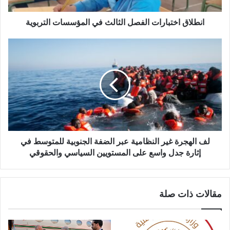
خ
ت
ب
انطلاق اختبارات الفصل الثالث في المؤسسات التربوية
ا
ر
ل
ا
ف
ت
ا
ا
ل
ل
ه
ف
ج
ص
ر
ل
ة
ا
غ
ل
ي
لف الهجرة غير النظامية عبر الضفة الجنوبية للمتوسط في
ث
ر
إثارة جدل واسع على المستويين السياسي والحقوقي
ا
ا
ل
ل
ث
ن
مقالات ذات صلة
ف
ظ
ي
ا
ا
م
ل
ي