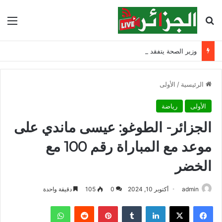
بحث عن
الق
وزير الصحة يتفقد مصابي حادث ابن زياد بقسنطينة ويشدد على مواصلة التكفل بهم
الرئيسية
/
الأولى
الأولى
رياضة
الجزائر- الطوغو: عيسى ماندي على
موعد مع المباراة رقم 100 مع
الخضر
admin
أكتوبر 10, 2024
0
105
دقيقة واحدة
فيسبوك
‫X
لينكدإن
‏Tumblr
بينتيريست
‏Reddit
واتساب