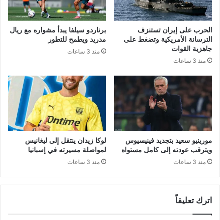
ء
ب
:
خ
ا
م
الحرب على إيران تستنزف
برناردو سيلفا يبدأ مشواره مع ريال
ل
ا
الترسانة الأمريكية وتضغط على
مدريد ويطمح للتطور
ا
س
جاهزية القوات
منذ 3 ساعات
ن
ي
منذ 3 ساعات
ت
ة
ه
ل
ا
ه
ء
د
م
ف
ن
و
أ
ح
ش
ي
مورينيو سعيد بتجديد فينيسيوس
لوكا زيدان ينتقل إلى ليغانيس
غ
د
ويترقب عودته إلى كامل مستواه
لمواصلة مسيرته في إسبانيا
ا
منذ 3 ساعات
منذ 3 ساعات
ل
ا
ل
ش
اترك تعليقاً
ط
ر