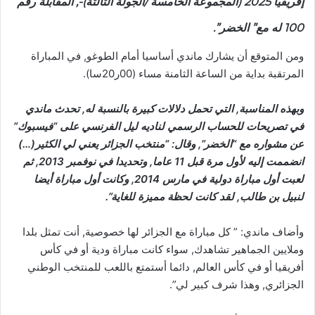
إفريقيا 2025 (المجموعة الخامسة /الجولة الثالثة)-, المقابلة رقم
100 له مع” الخضر”.
ومن المتوقع أن يشارك ماندي أساسيا أمام الطوغو, في المباراة
المرتقبة بداية من الساعة الثامنة مساء (00ر20سا).
وبهذه المناسبة, التي تحمل دلالات كبيرة بالنسبة له, تحدث ماندي
في تصريحات للحساب الرسمي لناديه ليل الفرنسي على “فيسبوك”
عن مشواره مع “الخضر”, وقال: “منتخب الجزائر يعني لي الكثير(…)
انضممت إليه لأول مرة قبل 11 عاما, وتحديدا في نوفمبر 2013, ثم
لعبت أول مباراة دولية في مارس 2014, وكانت أول مباراة أيضا
لنبيل بن طالب, لقد كانت لحظة مميزة للغاية”.
وأضاف ماندي: ” كل مباراة مع الجزائر لها خصوصية, أنت تمثل بلدا
وملايين الجماهير تشاهدك, سواء كانت مباراة ودية أو في كأس
أفريقيا أو في كأس العالم, دائما أستمتع باللعب للمنتخب الوطني
الجزائري, وهذا شرف كبير لي”.