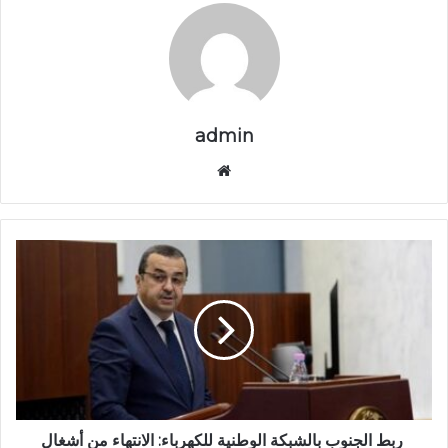
admin
موق
ع
الوي
ب
ر
ب
ط
ا
ل
ج
ن
و
ب
ربط الجنوب بالشبكة الوطنية للكهرباء: الانتهاء من أشغال