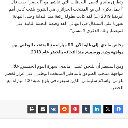
وتطرق ماندي لأجمل اللحظات التي عاشها مع “الخضر” حيث قال
“أجمل ذكرى لي مع المنتخب الجزائري هي التتويج بلقب كأس أمم
أفريقيا 2019 (…) لقد كانت بطولة رائعة منذ البداية وحتى النهاية
بفوزنا على السنغال في النهائي, لقد وضعنا النجمة الثانية على
قميصنا, وتلك الذكرى لا تنسى”.
وخاض ماندي, إلى غاية الآن, 99 مباراة مع المنتخب الوطني, بين
مواجهة ودية, ورسمية, منذ التحاقه بالخضر عام 2013.
ومن المنتظر أن يلتحق عيسى ماندي, سهرة اليوم الخميس, خلال
مواجهة منتخب الطوغو, بأساطير المنتخب الوطني, على غرار لخضر
بلومي, واسلام سليماني, الذين سبقوه في بلوغ عتبة 100 مباراة مع
الخضر.