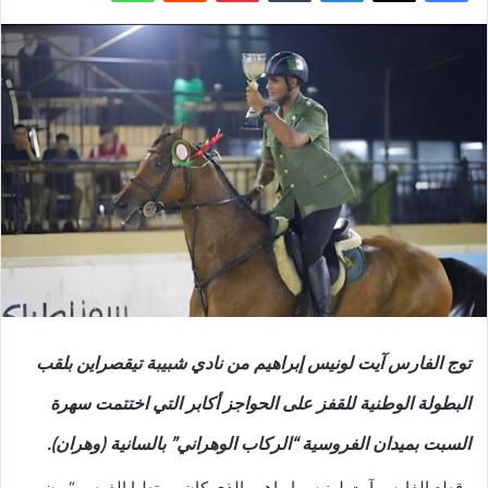
توج الفارس آيت لونيس إبراهيم من نادي شبيبة تيقصراين بلقب
البطولة الوطنية للقفز على الحواجز أكابر التي اختتمت سهرة
السبت بميدان الفروسية “الركاب الوهراني” بالسانية (وهران).
وقطع الفارس آيت لونيس إبراهيم الذي كان ممتطيا الفرس “بون