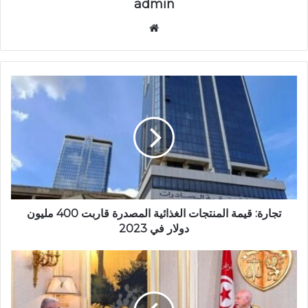
admin
موق
ع
الوي
ب
ت
ج
ا
ر
ة
:
ق
ي
م
ة
تجارة: قيمة المنتجات الغذائية المصدرة قاربت 400 مليون
ا
دولار في 2023
ل
م
ر
ن
ئ
ت
ي
ج
س