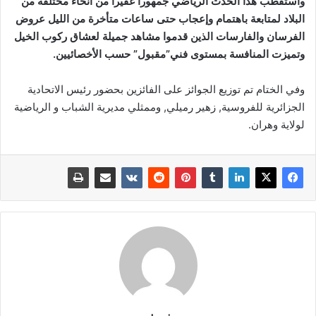
واستقطب هذا الحدث الرياضي جمهورا غفيرا من أنحاء مختلفة من
البلاد لمتابعة باهتمام وإعجاب حتى ساعات متأخرة من الليل عروض
الفرسان والفارسات الذين قدموا مشاهد جميلة لعشاق ركوب الخيل
وتميزت المنافسة بمستوى فني”مقبول” حسب الأخصائيين.
وفي الختام تم توزيع الجوائز على الفائزين بحضور رئيس الاتحادية
الجزائرية للفروسية, زهير رميلي, وممثلي مديرية الشباب و الرياضية
لولاية وهران.