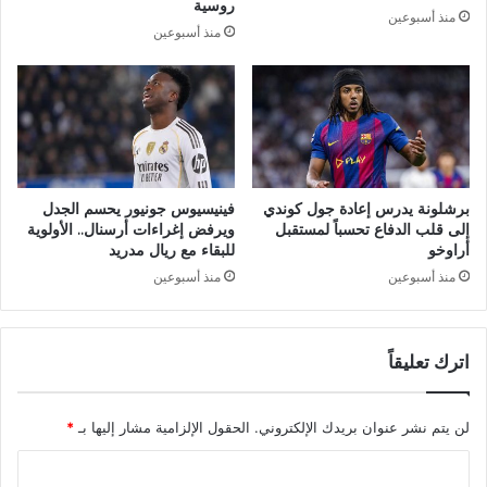
ت
ق
روسية
منذ أسبوعين
4
ب
منذ أسبوعين
0
ل
0
م
م
ن
ل
ط
ي
ر
و
ف
ن
ا
د
برشلونة يدرس إعادة جول كوندي
فينيسيوس جونيور يحسم الجدل
ل
إلى قلب الدفاع تحسباً لمستقبل
ويرفض إغراءات أرسنال.. الأولوية
و
ر
أراوخو
للبقاء مع ريال مدريد
ل
ئ
ا
منذ أسبوعين
منذ أسبوعين
ي
ر
س
ف
ا
ي
ل
اترك تعليقاً
2
ت
0
و
2
ن
لن يتم نشر عنوان بريدك الإلكتروني.
الحقول الإلزامية مشار إليها بـ
*
3
س
ي
ا