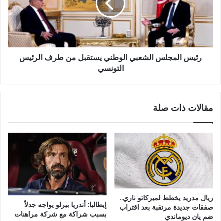
ا
ا
ت
ل
ا
م
ل
ج
غ
ل
ذ
س
رئيس المجلس الشعبي الوطني يستقبل من طرف الرئيس
ا
ا
التونسي
ئ
ل
ي
ش
ة
ع
مقالات ذات صلة
ا
ب
ل
ي
م
ا
ص
ل
د
و
ر
ط
ة
ن
ق
ي
ا
ي
ريال مدريد يخطط لميركاتو ناري..
ر
س
إيطاليا: أندريا بيرلو يواجه جدلاً
صفقات جديدة مرتقبة بعد اقتراب
ب
ت
بسبب شراكة مع شركة مراهنات
ضم يان ديوماندي