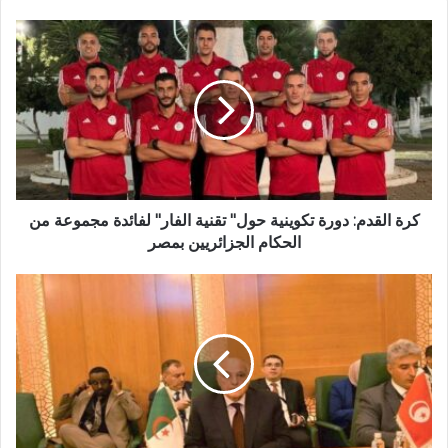
ب
ك
ر
ة
ا
ل
ق
د
م
:
د
كرة القدم: دورة تكوينية حول" تقنية الفار" لفائدة مجموعة من
و
الحكام الجزائريين بمصر
ر
ة
ا
ت
ن
ك
ط
و
ل
ي
ا
ن
ق
ي
أ
ة
ش