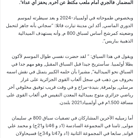
المضمار. فالجري أمام ملعب مكتظ عن آخره, يحفز أي عداء”.
وبخصوص طموحاته في أولمبياد-2024 و بعد سيطرته لموسم
الدوري الماسي, أكد ابن مدينة تيارت قائلا: “سجاتي بأنه جاهز لتحمل
وضعيته كمرشح أساس لسباق 800 م, وأنه يستهدف الميدالية
الذهبية بباريس”.
ويقول في هذا السياق: ” لقد حضرت نفسي طوال الموسم لأكون
بطلا أولمبيا. سأستريح جيدا قبل السباق المقبل, وهو مهم جدا في
السباق نحو الميدالية”, مشيرا بأن حلمه الكبير يتمثل في نقش اسمه
بحروف من ذهب في سجل ألعاب القوى الجزائرية على غرار
مرسلي, بولمرقة, بنيدة-مراح و في وقت قريب توفيق مخلوفي آخر
رياضي جزائري متوج بميدالية المعدن النفيس في ألعاب القوى على
مسافة 1.500م في أولمبياد2021 بلندن.
أما زميليه الآخرين المشاركان في تصفيات سباق 800 م, سليمان
مولى, ثامنا في المجموعة السادسة (1د و 46ثا و21ج) و محمد علي
قواند, سابعا في المجموعة الثانية (1د و47ثا و34ج) فسيحاولان