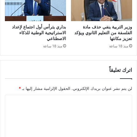
ج
ت
م
ث
و
ن
ع
ا
وزير التربية ينفي حذف مادة
بداري يترأس أول اجتماع لإعداد
ة
ئ
الفلسفة من التعليم الثانوي ويؤكد
الاستراتيجية الوطنية للذكاء
م
ي
تعزيز مكانتها
الاصطناعي
ن
ل
منذ 18 ساعة
منذ 18 ساعة
ا
م
ل
ن
ح
ظ
ك
اترك تعليقاً
م
ا
ة
م
ا
لن يتم نشر عنوان بريدك الإلكتروني.
الحقول الإلزامية مشار إليها بـ
*
ا
ل
ل
ت
ا
ج
ع
ز
ا
ل
ا
و
ت
ئ
ن
ع
ر
ا
ي
ل
ل