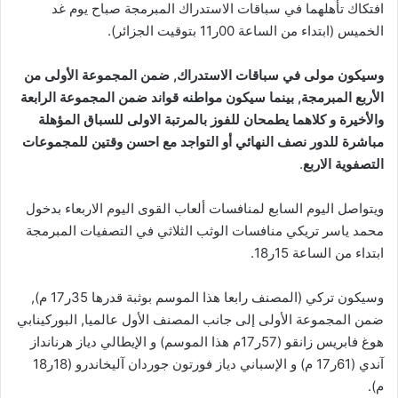
افتكاك تأهلهما في سباقات الاستدراك المبرمجة صباح يوم غد
الخميس (ابتداء من الساعة 00ر11 بتوقيت الجزائر).
وسيكون مولى في سباقات الاستدراك, ضمن المجموعة الأولى من
الأربع المبرمجة, بينما سيكون مواطنه قواند ضمن المجموعة الرابعة
والأخيرة و كلاهما يطمحان للفوز بالمرتبة الاولى للسباق المؤهلة
مباشرة للدور نصف النهائي أو التواجد مع احسن وقتين للمجموعات
التصفوية الاربع
.
ويتواصل اليوم السابع لمنافسات ألعاب القوى اليوم الاربعاء بدخول
محمد ياسر تريكي منافسات الوثب الثلاثي في التصفيات المبرمجة
ابتداء من الساعة 15ر18.
وسيكون تركي (المصنف رابعا هذا الموسم بوثبة قدرها 35ر17 م),
ضمن المجموعة الأولى إلى جانب المصنف الأول عالميا, البوركينابي
هوغ فابريس زانقو (57ر17م هذا الموسم) و الإيطالي دياز هرنانداز
آندي (61ر17 م) و الإسباني دياز فورتون جوردان آليخاندرو (18ر18
م).