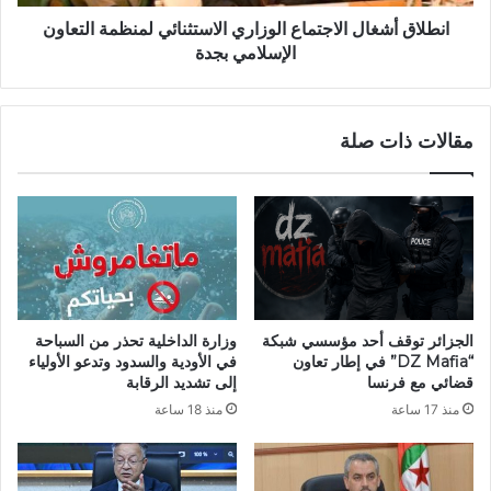
ح
غ
و
ا
انطلاق أشغال الاجتماع الوزاري الاستثنائي لمنظمة التعاون
ل
ل
الإسلامي بجدة
"
ا
ت
ل
ق
ا
مقالات ذات صلة
ن
ج
ي
ت
ة
م
ا
ا
ل
ع
ف
ا
ا
ل
ر
و
"
ز
الجزائر توقف أحد مؤسسي شبكة
وزارة الداخلية تحذر من السباحة
ل
ا
“DZ Mafia” في إطار تعاون
في الأودية والسدود وتدعو الأولياء
ف
ر
قضائي مع فرنسا
إلى تشديد الرقابة
ا
ي
منذ 17 ساعة
منذ 18 ساعة
ئ
ا
د
ل
ة
ا
م
س