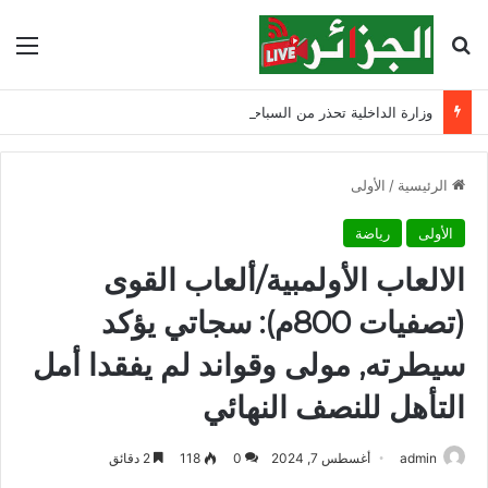
بحث عن
الق
وزارة الداخلية تحذر من السباحة في الأودية والسدود وتدعو الأولياء إلى تشديد الرقابة
الرئيسية
/
الأولى
الأولى
رياضة
الالعاب الأولمبية/ألعاب القوى
(تصفيات 800م): سجاتي يؤكد
سيطرته, مولى وقواند لم يفقدا أمل
التأهل للنصف النهائي
admin
أغسطس 7, 2024
0
118
2 دقائق