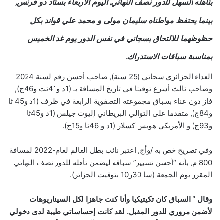
بتأهله السهل للدور نصف النهائي, اليوم الاربعاء بستاد دو فرنس,
بينما يحتفظ مواطناه سليمان مولى و محمد علي قواند بكل
حظوظهما للالتحاق بسجاني في نفس الدور يوم غد الخميس
بمناسبة سباقات الاستدراك.
العداء الجزائري سجاتي (25 سنة), صاحب أحسن رقم لسنة 2024
وصاحب ثالث أسرع توقيتا في تاريخ المسافة بـ (1د و41ثت و46ج),
فاز دون عناء بسباق مجموعته التصفوية الرابعة في ظرف (1د و45 ثا
و84ج), متقدما على التوالي البريطاني إليوت جيلس (1د و45ثا
و93ج) و الأمريكي هوبس كسلار (1د و 46ثا و15ج).
وفي تصريح خص به /وأج, اعتبر نائب بطل العالم لعام-2022 لمسافة
800 م, بأنه “أحسن تسيير” سباقه ليضمن تأهله للدور نصف النهائي
المقرر يوم الجمعة (سا 30ر10 بتوقيت الجزائر).
وقال ” السباق كان تكيتيكيا وأنا كنت جاهزا لكل السيناريوهات
لأضمن مروري للدور المقبل. لقد كانت إحساساتي طيبة لدى دخولي