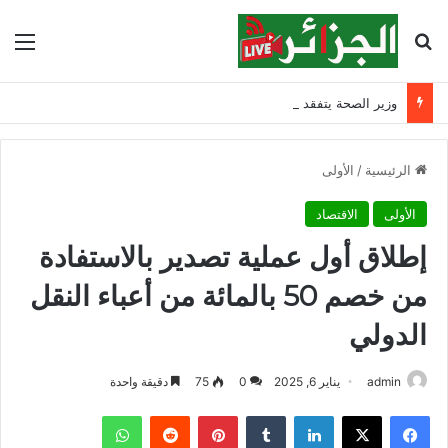
بحث عن
الق
وزير الصحة يتفقد مصابي حادث ابن زياد بقسنطينة ويشدد على مواصلة التكفل بهم
الرئيسية
/
الأولى
الأولى
الاقتصاد
إطلاق أول عملية تصدير بالاستفادة
من خصم 50 بالمائة من أعباء النقل
الدولي
admin
يناير 6, 2025
0
75
دقيقة واحدة
فيسبوك
‫X
لينكدإن
‏Tumblr
بينتيريست
‏Reddit
واتساب