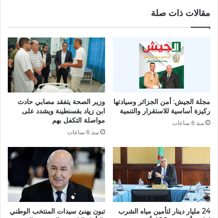
و
ي
مقالات ذات صلة
م
ن
ي
ا
ة
ل
ل
ف
ت
ل
م
س
و
ط
ي
ي
ل
ن
مجلة الجيش: أمن الجزائر وسيادتها
وزير الصحة يتفقد مصابي حادث
ا
ي
ركيزة أساسية للاستقرار والتنمية
ابن زياد بقسنطينة ويشدد على
ل
ي
مواصلة التكفل بهم
منذ 6 ساعات
ش
ن
منذ 6 ساعات
ط
:
ر
ا
ا
س
ل
ت
أ
ش
و
ه
ل
ا
م
د
24 مليار دينار لتأمين مياه الشرب
تبون يهنئ سيدات المنتخب الوطني
ن