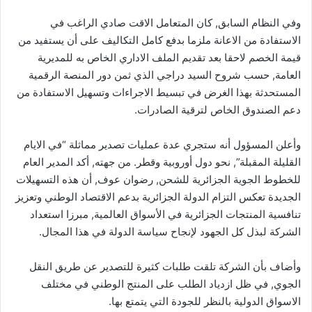
وفي النظام السابق, كان المتعامل الاقت صادي الراغب في
الاستفادة من الاعانة ملزما بدفع كامل التكاليف على أن يستفيد من
قيمة الخصم لاحقا بعد تقديم الملف الاداري الخاص به للمديرية
العامة, حسب شروح السيد دراجي الذي ثمن دور المنصة الرقمية
المستحدثة بهذا الغرض في تبسيط الاجراءات وتسهيل الاستفادة من
دعم الصندوق الخاص لترقية الصادرات.
وأعلن المسؤول أنه ستجري عدة عمليات تصدير مماثلة “في الايام
القليلة المقبلة”, نحو دول أوروبية وقطر. من جهته, أكد المدير العام
للخطوط الجوية الجزائرية للشحن, رضوان عوف, أن هذه التسهيلات
الجديدة تعكس التزام الدولة الجزائرية بدعم الاقتصاد الوطني وتعزيز
تنافسية المنتجات الجزائرية في الأسواق العالمية, مبرزا استعداد
الشركة لبذل كل الجهود لإنجاح سياسة الدولة في هذا المجال.
وأضاف بأن الشركة تلقت طلبات كثيرة للتصدير عن طريق النقل
الجوي, في ظل ازدياد الطلب على المنتج الوطني في مختلف
الاسواق الدولية بالنظر للجودة التي يتمتع بها.