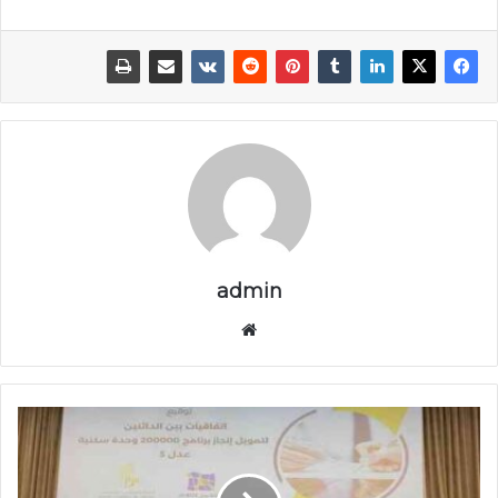
admin
موق
ع
الوي
ب
ت
و
ق
ي