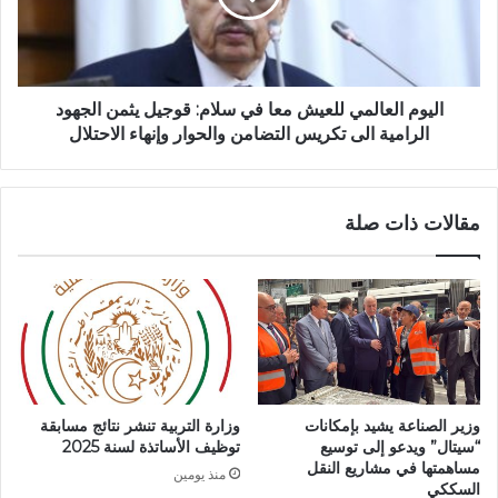
:
ا
ا
ل
ل
ع
ق
ا
ض
ل
اليوم العالمي للعيش معا في سلام: قوجيل يثمن الجهود
ا
م
الرامية الى تكريس التضامن والحوار وإنهاء الاحتلال
ء
ي
ع
ل
ل
ل
مقالات ذات صلة
ى
ع
إ
ي
ر
ش
ه
م
ا
ع
ب
ا
ي
ف
خ
ي
ل
س
وزير الصناعة يشيد بإمكانات
وزارة التربية تنشر نتائج مسابقة
ا
ل
“سيتال” ويدعو إلى توسيع
توظيف الأساتذة لسنة 2025
ل
ا
مساهمتها في مشاريع النقل
منذ يومين
ع
م
السككي