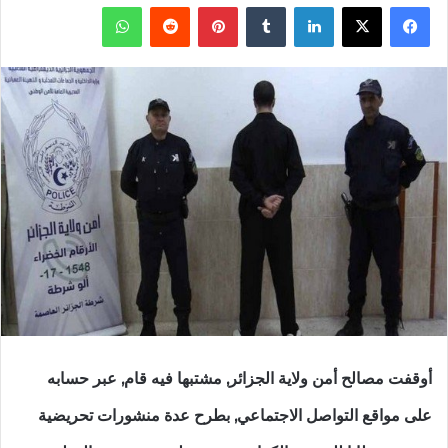
فيسبوك
‫X
لينكدإن
‏Tumblr
بينتيريست
‏Reddit
واتساب
أوقفت مصالح أمن ولاية الجزائر, مشتبها فيه قام, عبر حسابه
على مواقع التواصل الاجتماعي, بطرح عدة منشورات تحريضية