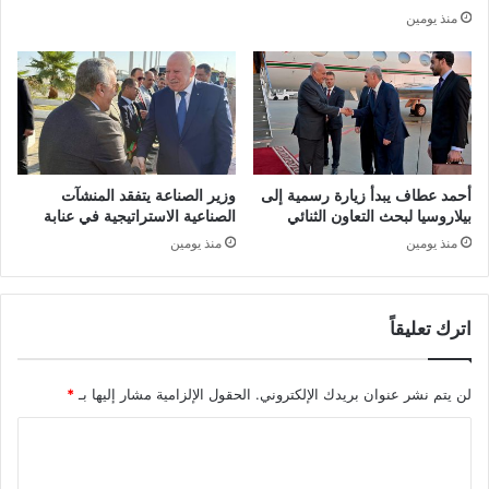
م
:
منذ يومين
ل
ق
ي
و
ة
ج
ب
ي
ح
ل
ث
ي
و
ث
ت
م
أحمد عطاف يبدأ زيارة رسمية إلى
وزير الصناعة يتفقد المنشآت
م
ن
بيلاروسيا لبحث التعاون الثنائي
الصناعية الاستراتيجية في عنابة
ش
ا
منذ يومين
منذ يومين
ي
ل
ط
ج
ب
ه
خ
اترك تعليقاً
و
ن
د
ش
ا
لن يتم نشر عنوان بريدك الإلكتروني.
الحقول الإلزامية مشار إليها بـ
*
ل
ل
ة
ر
ا
ا
م
ل
ي