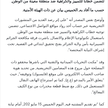
تتضمن خطابا للتمييز والكراهية ضد منطقة معينة من الوطن,
حسب ما أفاد به, الخميس, بيان عن ذات الهيئة الأمنية.
وأوضح نفس المصدر أنه “على إثر رصد العديد من المنشورات
التحريضية عبر حساب أحد رواد مواقع التواصل الاجتماعي, تتضمن
توجيه خطاب الكراهية والتمييز ضد منطقة معينة من الوطن,
باستعمال تكنولوجيا الإعلام والاتصال, باشرت فرقة مكافحة الجرائم
السيبرانية بأمن ولاية الجزائر بفتح تحقيق ابتدائي في القضية, تحت
إشراف النيابة المختصة”.
وقد “مكنت التحريات الميدانية والتقنية التي باشرها محققو ذات
المصلحة حول مروج هذه المضامين التحريضية, من تحديد هوية
صاحب الحساب الالكتروني على موقع (فايسبوك) وتوقيفه”, حيث
“يتعلق الأمر بالمدعو (ع.ع), كما تم استرجاع الهاتف النقال
المستعمل في ذلك, مع ضبط قطعة مخدرات من نوع الكيف
المعالج”.
كما “تم تقديم المشتبه فيه, اليوم الخميس 15 مايو 202, أمام نيابة